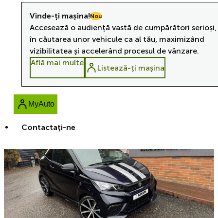
Vinde-ți mașina!
Nou
Accesează o audiență vastă de cumpărători serioși,
în căutarea unor vehicule ca al tău, maximizând
vizibilitatea și accelerând procesul de vânzare.
Află mai multe
Listează-ți mașina
MyAuto
Contactaţi-ne