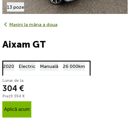
13 poze
Mașini la mâna a doua
Aixam GT
2020
Electric
Manuală
26 000km
Lunar de la
304 €
Preț
9 394 €
Aplică acum