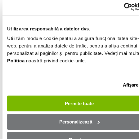
Electric
26 000km
Utilizarea responsabilă a datelor dvs.
Albastru
Utilizăm module cookie pentru a asigura funcționalitatea site-
web, pentru a analiza datele de trafic, pentru a afișa conținut
Informatiile vanzatorului
personalizat al paginilor și pentru publicitate. Vedeți mai mult
Politica
noastră privind cookie-urile.
0740092172
Afișează numărul
Afişare
Trimite e-mail
Salaj
Permite toate
Aplică online și bucură-te de
Personalizează
aprobare rapidă!