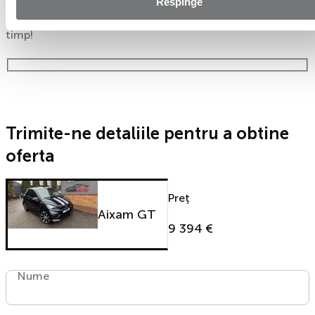
Respinge
Ești mai aproape de mașina dorită! Completează
formularul de mai jos și te contactăm in cel mai scurt
timp!
Trimite-ne detaliile pentru a obtine
oferta
Preț
Aixam GT
9 394 €
Nume