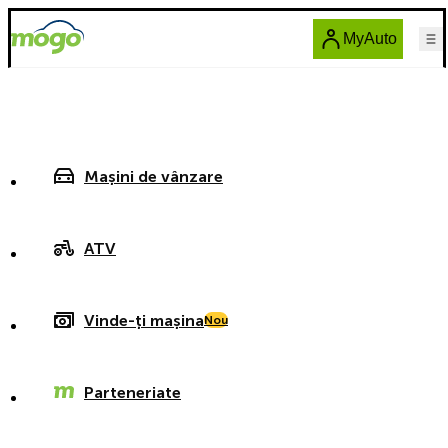
MyAuto
Mașini de vânzare
ATV
Vinde-ți mașina
Nou
Parteneriate