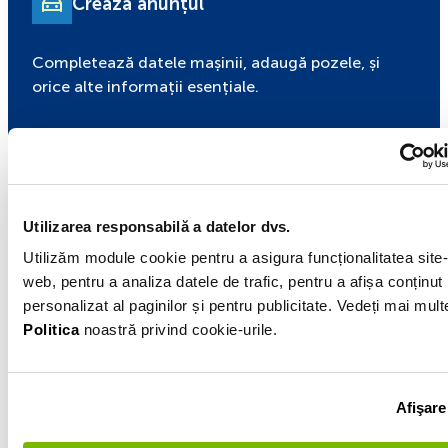
Crează anunțul
Completează datele mașinii, adaugă pozele, și
orice alte informații esențiale.
Obține oferte
Utilizarea responsabilă a datelor dvs.
Cumpărătorii interesați te pot contacta direct.
Utilizăm module cookie pentru a asigura funcționalitatea site-
web, pentru a analiza datele de trafic, pentru a afișa conținut
personalizat al paginilor și pentru publicitate. Vedeți mai mult
Politica
noastră privind cookie-urile.
Vinde
Afişare
Pregătește documentele necesare și finalizeză
vânzarea.