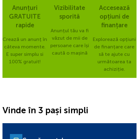
Anunțuri
Vizibilitate
Accesează
GRATUITE
sporită
opțiuni de
rapide
finanțare
Anunțul tău va fi
văzut de mii de
Crează un anunț în
Explorează opțiuni
persoane care își
câteva momente.
de finanțare care
caută o mașină
E super simplu si
să te ajute cu
100% gratuit!
următoarea ta
achiziție.
Vinde în 3 pași simpli