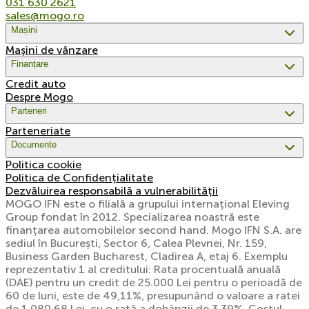
031 630 2621
sales@mogo.ro
Mașini
Mașini de vânzare
Finanțare
Credit auto
Despre Mogo
Parteneri
Parteneriate
Documente
Politica cookie
Politica de Confidențialitate
Dezvăluirea responsabilă a vulnerabilității
MOGO IFN este o filială a grupului internațional Eleving
Group fondat în 2012. Specializarea noastră este
finanțarea automobilelor second hand. Mogo IFN S.A. are
sediul în București, Sector 6, Calea Plevnei, Nr. 159,
Business Garden Bucharest, Cladirea A, etaj 6. Exemplu
reprezentativ 1 al creditului: Rata procentuală anuală
(DAE) pentru un credit de 25.000 Lei pentru o perioadă de
60 de luni, este de 49,11%, presupunând o valoare a ratei
de 1.080,68 Lei, cu o rată a dobânzii de 3,39%. Costul