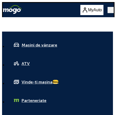
MyAuto
Mașini de vânzare
ATV
Vinde-ți mașina
Nou
Parteneriate