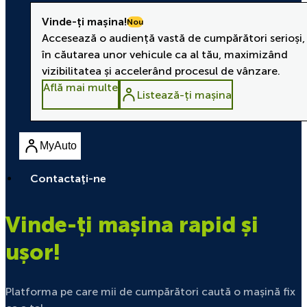
Vinde-ți mașina!
Nou
Accesează o audiență vastă de cumpărători serioși,
în căutarea unor vehicule ca al tău, maximizând
vizibilitatea și accelerând procesul de vânzare.
Află mai multe
Listează-ți mașina
MyAuto
Contactaţi-ne
Vinde-ți mașina rapid și
ușor!
Platforma pe care mii de cumpărători caută o mașină fix