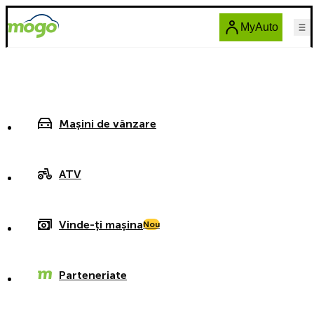
MyAuto
Mașini de vânzare
ATV
Vinde-ți mașina
Nou
Parteneriate