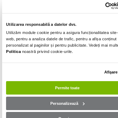
Electric
79 990km
Utilizarea responsabilă a datelor dvs.
Gri
Utilizăm module cookie pentru a asigura funcționalitatea site-
web, pentru a analiza datele de trafic, pentru a afișa conținut
Informatiile vanzatorului
personalizat al paginilor și pentru publicitate. Vedeți mai mult
Politica
noastră privind cookie-urile.
0740092172
Afișează numărul
Afişare
Trimite e-mail
Salaj
Permite toate
Aplică online și bucură-te de
Personalizează
aprobare rapidă!