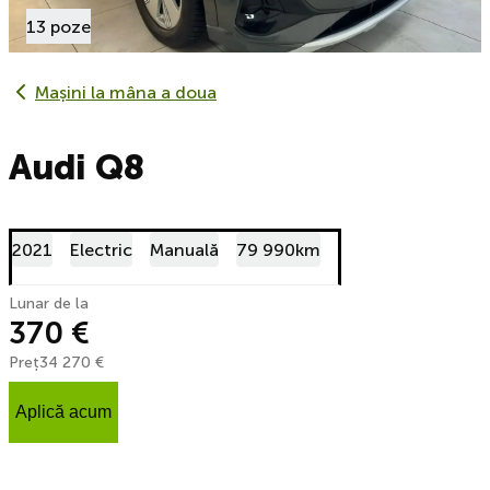
13 poze
Mașini la mâna a doua
Audi Q8
2021
Electric
Manuală
79 990km
Lunar de la
370 €
Preț
34 270 €
Aplică acum