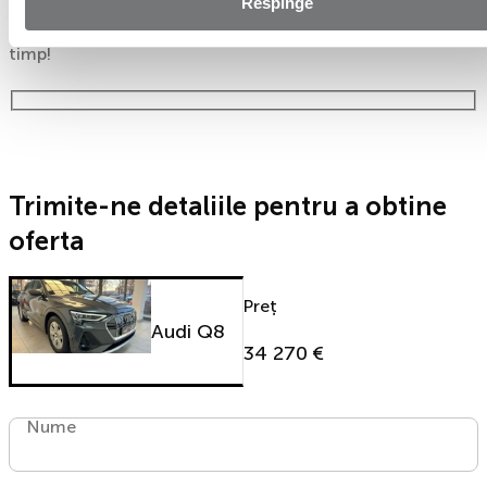
Respinge
Ești mai aproape de mașina dorită! Completează
formularul de mai jos și te contactăm in cel mai scurt
timp!
Trimite-ne detaliile pentru a obtine
oferta
Preț
Audi Q8
34 270 €
Nume