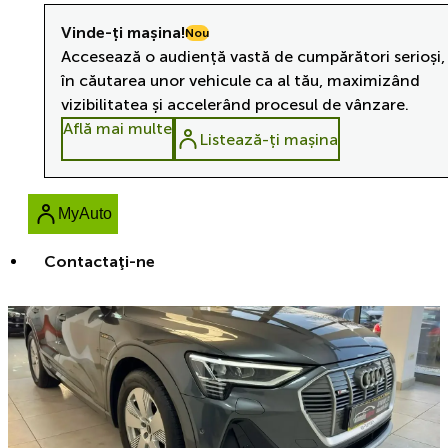
Vinde-ți mașina!
Nou
Accesează o audiență vastă de cumpărători serioși,
în căutarea unor vehicule ca al tău, maximizând
vizibilitatea și accelerând procesul de vânzare.
Află mai multe
Listează-ți mașina
MyAuto
Contactaţi-ne