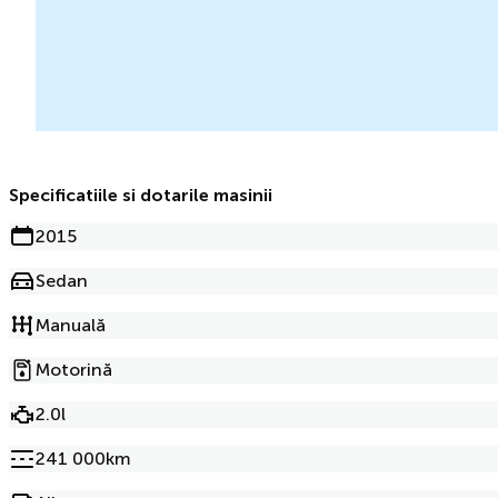
Specificatiile si dotarile masinii
2015
Sedan
Manuală
Motorină
2.0l
241 000km