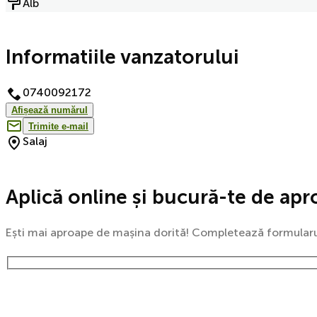
Alb
Informatiile vanzatorului
0740092172
Afișează numărul
Trimite e-mail
Salaj
Aplică online și bucură-te de apr
Ești mai aproape de mașina dorită! Completează formularul