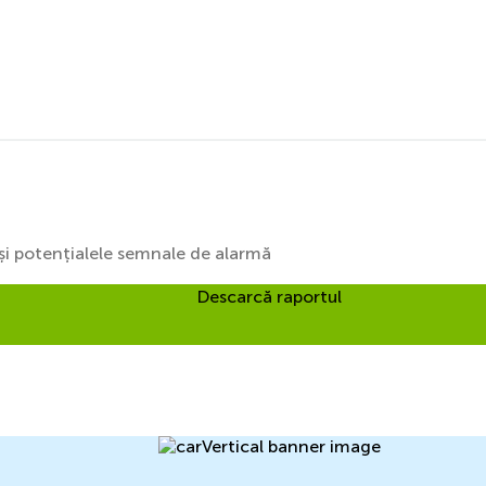
i și potențialele semnale de alarmă
Descarcă raportul