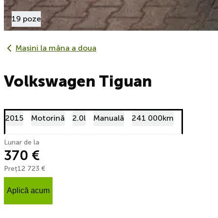
19 poze
Mașini la mâna a doua
Volkswagen Tiguan
2015
Motorină
2.0l
Manuală
241 000km
Lunar de la
370 €
Preț
12 723 €
Aplică acum