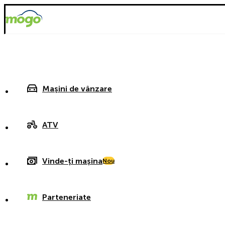
Mașini de vânzare
ATV
Vinde-ți mașina
Nou
Parteneriate