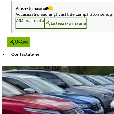
Vinde-ți mașina!
Nou
Accesează o audiență vastă de cumpărători serioși, 
Află mai multe
Listează-ți mașina
MyAuto
Contactaţi-ne