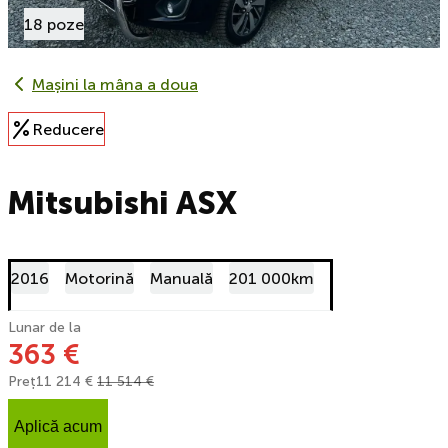
18 poze
Mașini la mâna a doua
Reducere
Mitsubishi ASX
2016
Motorină
Manuală
201 000km
Lunar de la
363 €
Preț
11 214 €
11 514 €
Aplică acum