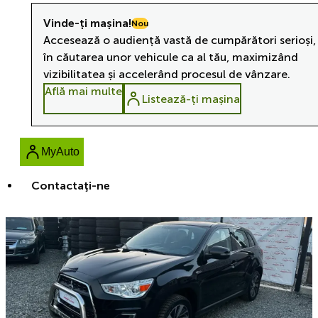
Vinde-ți mașina!
Nou
Accesează o audiență vastă de cumpărători serioși,
în căutarea unor vehicule ca al tău, maximizând
vizibilitatea și accelerând procesul de vânzare.
Află mai multe
Listează-ți mașina
MyAuto
Contactaţi-ne
Reducere