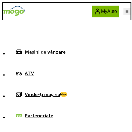
MyAuto
Mașini de vânzare
ATV
Vinde-ți mașina
Nou
Parteneriate