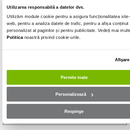
Utilizarea responsabilă a datelor dvs.
Informatiile vanzatorului
Utilizăm module cookie pentru a asigura funcționalitatea site-
web, pentru a analiza datele de trafic, pentru a afișa conținut
personalizat al paginilor și pentru publicitate. Vedeți mai mult
0740684953
Politica
noastră privind cookie-urile.
Afișează numărul
Trimite e-mail
Arad
Afişare
Aplică online și bucură-te de
Permite toate
aprobare rapidă!
Personalizează
Ești mai aproape de mașina dorită! Completează
formularul de mai jos și te contactăm in cel mai scurt
timp!
Respinge