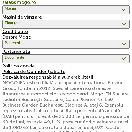
sales@mogo.ro
Mașini
Mașini de vânzare
Finanțare
Credit auto
Despre Mogo
Parteneri
Parteneriate
Documente
Politica cookie
Politica de Confidențialitate
Dezvăluirea responsabilă a vulnerabilității
MOGO IFN este o filială a grupului internațional Eleving
Group fondat în 2012. Specializarea noastră este
finanțarea automobilelor second hand. Mogo IFN S.A. are
sediul în București, Sector 6, Calea Plevnei, Nr. 159,
Business Garden Bucharest, Cladirea A, etaj 6. Exemplu
reprezentativ 1 al creditului: Rata procentuală anuală
(DAE) pentru un credit de 25.000 Lei pentru o perioadă de
60 de luni, este de 49,11%, presupunând o valoare a ratei
de 1.080,68 Lei, cu o rată a dobânzii de 3,39%. Costul