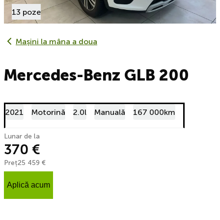
13 poze
Mașini la mâna a doua
Mercedes-Benz GLB 200
2021
Motorină
2.0l
Manuală
167 000km
Lunar de la
370 €
Preț
25 459 €
Aplică acum