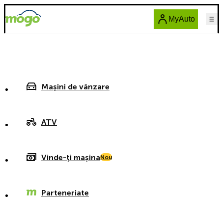
MyAuto
Mașini de vânzare
ATV
Vinde-ți mașina
Nou
Parteneriate