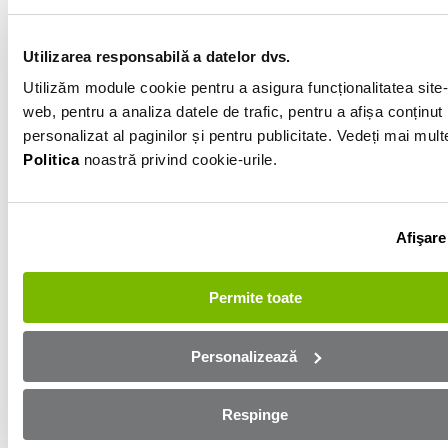
Alb
Utilizarea responsabilă a datelor dvs.
Informatiile vanzatorului
Utilizăm module cookie pentru a asigura funcționalitatea site-
web, pentru a analiza datele de trafic, pentru a afișa conținut
personalizat al paginilor și pentru publicitate. Vedeți mai mult
0740092172
Politica
noastră privind cookie-urile.
Afișează numărul
Trimite e-mail
Salaj
Afişare
Aplică online și bucură-te de
Permite toate
aprobare rapidă!
Personalizează
Ești mai aproape de mașina dorită! Completează
formularul de mai jos și te contactăm in cel mai scurt
timp!
Respinge