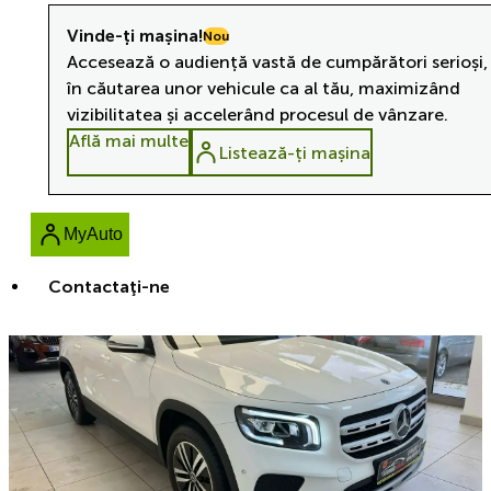
Vinde-ți mașina!
Nou
Accesează o audiență vastă de cumpărători serioși,
în căutarea unor vehicule ca al tău, maximizând
vizibilitatea și accelerând procesul de vânzare.
Află mai multe
Listează-ți mașina
MyAuto
Contactaţi-ne