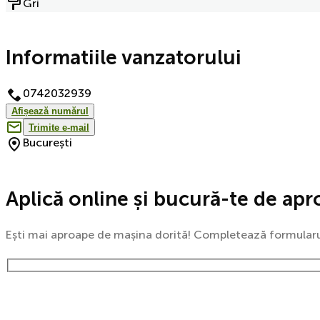
Gri
Informatiile vanzatorului
0742032939
Afișează numărul
Trimite e-mail
București
Aplică online și bucură-te de apr
Ești mai aproape de mașina dorită! Completează formularul