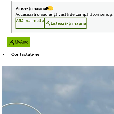
Vinde-ți mașina!
Nou
Accesează o audiență vastă de cumpărători serioși, 
Află mai multe
Listează-ți mașina
MyAuto
Contactaţi-ne