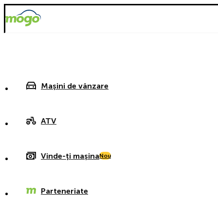
Mașini de vânzare
ATV
Vinde-ți mașina
Nou
Parteneriate