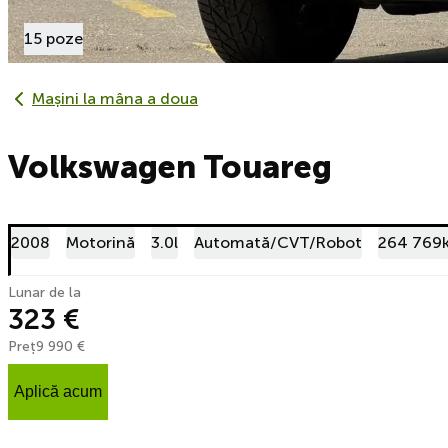
15 poze
Mașini la mâna a doua
Volkswagen Touareg
2008
Motorină
3.0l
Automată/CVT/Robot
264 769
Lunar de la
323 €
Preț
9 990 €
Aplică acum