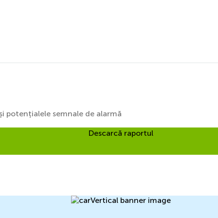
i și potențialele semnale de alarmă
Descarcă raportul