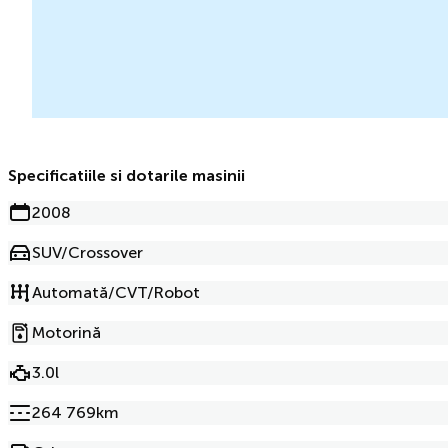
Specificatiile si dotarile masinii
2008
SUV/Crossover
Automată/CVT/Robot
Motorină
3.0l
264 769km