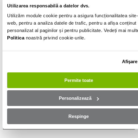
Utilizarea responsabilă a datelor dvs.
Informatiile vanzatorului
Utilizăm module cookie pentru a asigura funcționalitatea site-
web, pentru a analiza datele de trafic, pentru a afișa conținut
personalizat al paginilor și pentru publicitate. Vedeți mai mult
0742468289
Politica
noastră privind cookie-urile.
Afișează numărul
Trimite e-mail
Sibiu
Afişare
Aplică online și bucură-te de
Permite toate
aprobare rapidă!
Personalizează
Ești mai aproape de mașina dorită! Completează
formularul de mai jos și te contactăm in cel mai scurt
timp!
Respinge