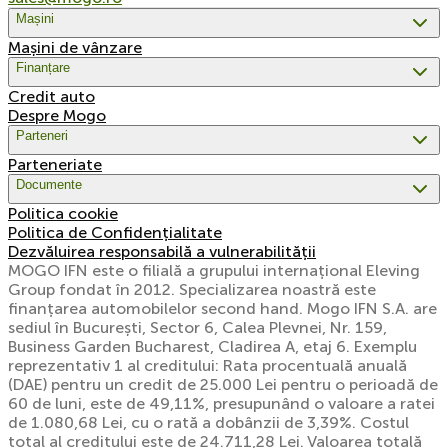
Mașini
Mașini de vânzare
Finanțare
Credit auto
Despre Mogo
Parteneri
Parteneriate
Documente
Politica cookie
Politica de Confidențialitate
Dezvăluirea responsabilă a vulnerabilității
MOGO IFN este o filială a grupului internațional Eleving
Group fondat în 2012. Specializarea noastră este
finanțarea automobilelor second hand. Mogo IFN S.A. are
sediul în București, Sector 6, Calea Plevnei, Nr. 159,
Business Garden Bucharest, Cladirea A, etaj 6. Exemplu
reprezentativ 1 al creditului: Rata procentuală anuală
(DAE) pentru un credit de 25.000 Lei pentru o perioadă de
60 de luni, este de 49,11%, presupunând o valoare a ratei
de 1.080,68 Lei, cu o rată a dobânzii de 3,39%. Costul
total al creditului este de 24.711,28 Lei. Valoarea totală