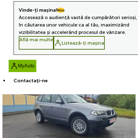
Vinde-ți mașina!
Nou
Accesează o audiență vastă de cumpărători serioși,
în căutarea unor vehicule ca al tău, maximizând
vizibilitatea și accelerând procesul de vânzare.
Află mai multe
Listează-ți mașina
MyAuto
Contactaţi-ne