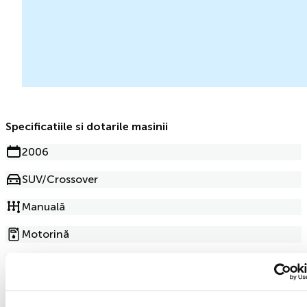
Specificatiile si dotarile masinii
2006
SUV/Crossover
Manuală
Motorină
2.0l
249 000km