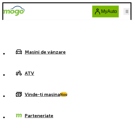
MyAuto
Mașini de vânzare
ATV
Vinde-ți mașina
Nou
Parteneriate