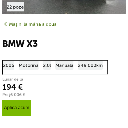
22 poze
Mașini la mâna a doua
BMW X3
2006
Motorină
2.0l
Manuală
249 000km
Lunar de la
194 €
Preț
6 006 €
Aplică acum