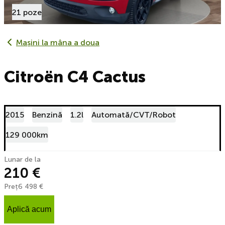
21 poze
Mașini la mâna a doua
Citroën C4 Cactus
2015
Benzină
1.2l
Automată/CVT/Robot
129 000km
Lunar de la
210 €
Preț
6 498 €
Aplică acum