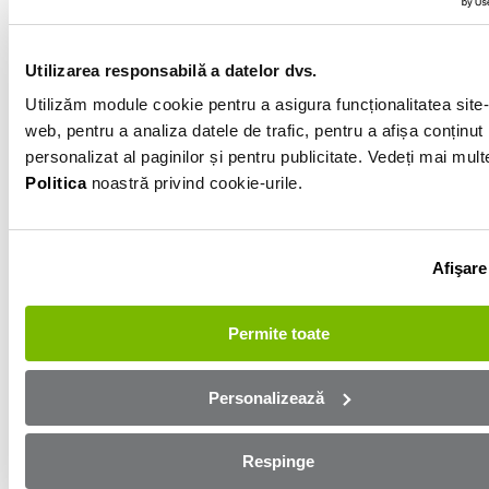
129 000km
Roșu
Utilizarea responsabilă a datelor dvs.
Utilizăm module cookie pentru a asigura funcționalitatea site-
web, pentru a analiza datele de trafic, pentru a afișa conținut
Informatiile vanzatorului
personalizat al paginilor și pentru publicitate. Vedeți mai mult
Politica
noastră privind cookie-urile.
0726226704
Afișează numărul
Trimite e-mail
Afişare
Constanta
Permite toate
Aplică online și bucură-te de
aprobare rapidă!
Personalizează
Ești mai aproape de mașina dorită! Completează
Respinge
formularul de mai jos și te contactăm in cel mai scurt