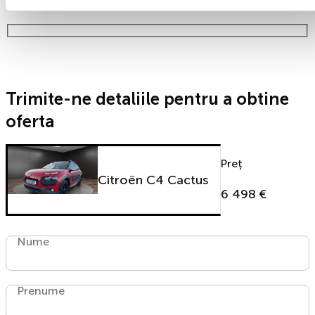
timp!
Trimite-ne detaliile pentru a obtine
oferta
Preț
Citroën C4 Cactus
6 498 €
Nume
Prenume