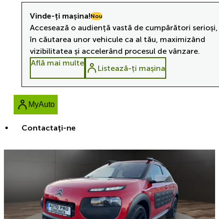
Vinde-ți mașina!
Nou
Accesează o audiență vastă de cumpărători serioși,
în căutarea unor vehicule ca al tău, maximizând
vizibilitatea și accelerând procesul de vânzare.
Află mai multe
Listează-ți mașina
MyAuto
Contactaţi-ne