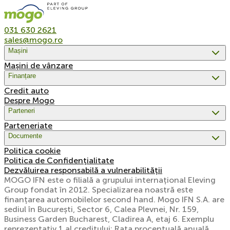
031 630 2621
sales@mogo.ro
Mașini
Mașini de vânzare
Finanțare
Credit auto
Despre Mogo
Parteneri
Parteneriate
Documente
Politica cookie
Politica de Confidențialitate
Dezvăluirea responsabilă a vulnerabilității
MOGO IFN este o filială a grupului internațional Eleving
Group fondat în 2012. Specializarea noastră este
finanțarea automobilelor second hand. Mogo IFN S.A. are
sediul în București, Sector 6, Calea Plevnei, Nr. 159,
Business Garden Bucharest, Cladirea A, etaj 6. Exemplu
reprezentativ 1 al creditului: Rata procentuală anuală