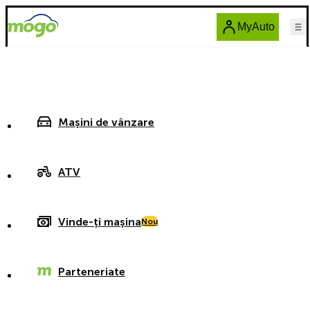
MyAuto
Mașini de vânzare
ATV
Vinde-ți mașina
Nou
Parteneriate