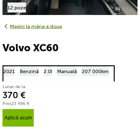
12 poze
Mașini la mâna a doua
Volvo XC60
2021
Benzină
2.0l
Manuală
207 000km
Lunar de la
370 €
Preț
23 496 €
Aplică acum