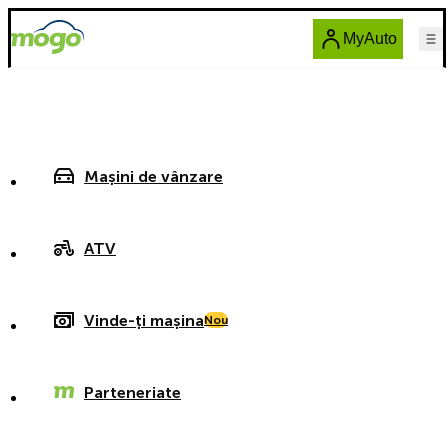
MyAuto
Mașini de vânzare
ATV
Vinde-ți mașina
Nou
Parteneriate