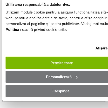
Utilizarea responsabilă a datelor dvs.
Informatiile vanzatorului
Utilizăm module cookie pentru a asigura funcționalitatea site-
web, pentru a analiza datele de trafic, pentru a afișa conținut
personalizat al paginilor și pentru publicitate. Vedeți mai mult
0740092172
Politica
noastră privind cookie-urile.
Afișează numărul
Trimite e-mail
Salaj
Afişare
Aplică online și bucură-te de
Permite toate
aprobare rapidă!
Personalizează
Ești mai aproape de mașina dorită! Completează
formularul de mai jos și te contactăm in cel mai scurt
timp!
Respinge