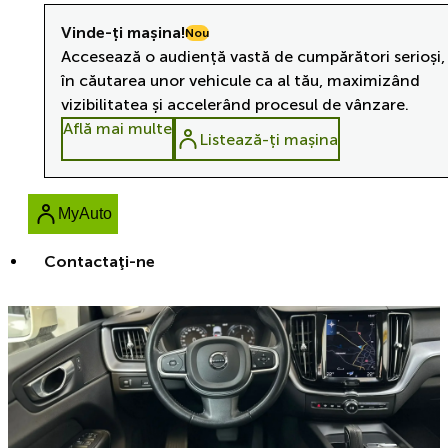
Vinde-ți mașina!
Nou
Accesează o audiență vastă de cumpărători serioși,
în căutarea unor vehicule ca al tău, maximizând
vizibilitatea și accelerând procesul de vânzare.
Află mai multe
Listează-ți mașina
MyAuto
Contactaţi-ne