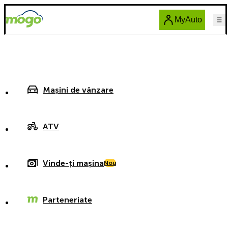
MyAuto
Mașini de vânzare
ATV
Vinde-ți mașina
Nou
Parteneriate