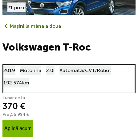
21 poze
Mașini la mâna a doua
Volkswagen T-Roc
2019
Motorină
2.0l
Automată/CVT/Robot
192 574km
Lunar de la
370 €
Preț
16 994 €
Aplică acum