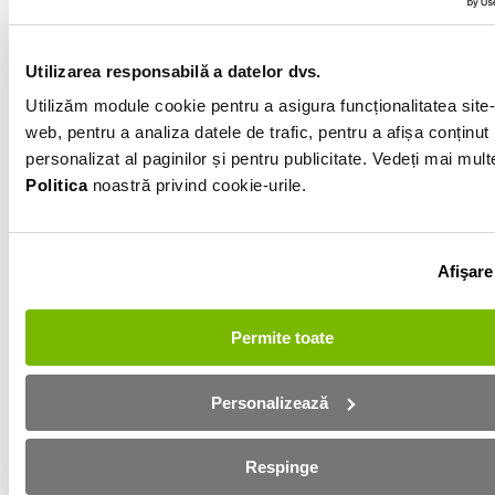
192 574km
Albastru
Utilizarea responsabilă a datelor dvs.
Utilizăm module cookie pentru a asigura funcționalitatea site-
web, pentru a analiza datele de trafic, pentru a afișa conținut
Informatiile vanzatorului
personalizat al paginilor și pentru publicitate. Vedeți mai mult
Politica
noastră privind cookie-urile.
0751515161
Afișează numărul
Trimite e-mail
Afişare
Bacau
Permite toate
Aplică online și bucură-te de
aprobare rapidă!
Personalizează
Ești mai aproape de mașina dorită! Completează
Respinge
formularul de mai jos și te contactăm in cel mai scurt