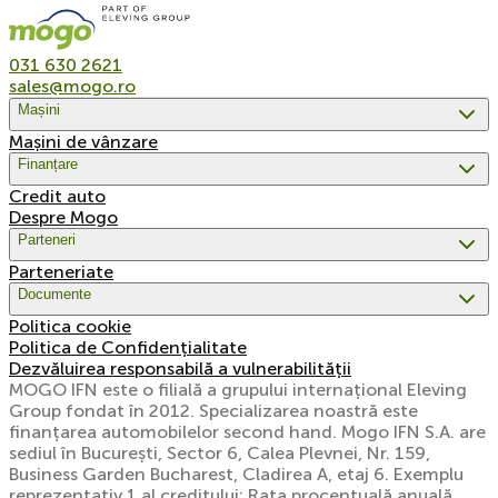
031 630 2621
sales@mogo.ro
Mașini
Mașini de vânzare
Finanțare
Credit auto
Despre Mogo
Parteneri
Parteneriate
Documente
Politica cookie
Politica de Confidențialitate
Dezvăluirea responsabilă a vulnerabilității
MOGO IFN este o filială a grupului internațional Eleving
Group fondat în 2012. Specializarea noastră este
finanțarea automobilelor second hand. Mogo IFN S.A. are
sediul în București, Sector 6, Calea Plevnei, Nr. 159,
Business Garden Bucharest, Cladirea A, etaj 6. Exemplu
reprezentativ 1 al creditului: Rata procentuală anuală