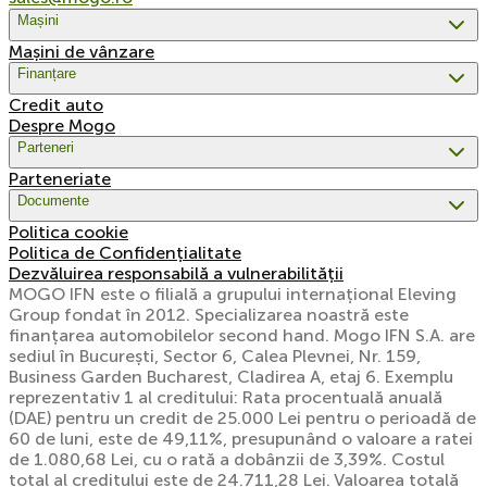
Mașini
Mașini de vânzare
Finanțare
Credit auto
Despre Mogo
Parteneri
Parteneriate
Documente
Politica cookie
Politica de Confidențialitate
Dezvăluirea responsabilă a vulnerabilității
MOGO IFN este o filială a grupului internațional Eleving
Group fondat în 2012. Specializarea noastră este
finanțarea automobilelor second hand. Mogo IFN S.A. are
sediul în București, Sector 6, Calea Plevnei, Nr. 159,
Business Garden Bucharest, Cladirea A, etaj 6. Exemplu
reprezentativ 1 al creditului: Rata procentuală anuală
(DAE) pentru un credit de 25.000 Lei pentru o perioadă de
60 de luni, este de 49,11%, presupunând o valoare a ratei
de 1.080,68 Lei, cu o rată a dobânzii de 3,39%. Costul
total al creditului este de 24.711,28 Lei. Valoarea totală