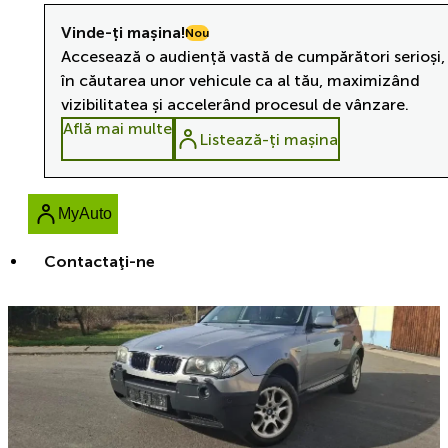
Vinde-ți mașina!
Nou
Accesează o audiență vastă de cumpărători serioși,
în căutarea unor vehicule ca al tău, maximizând
vizibilitatea și accelerând procesul de vânzare.
Află mai multe
Listează-ți mașina
MyAuto
Contactaţi-ne