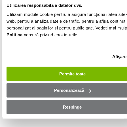
Utilizarea responsabilă a datelor dvs.
Informatiile vanzatorului
Utilizăm module cookie pentru a asigura funcționalitatea site-
web, pentru a analiza datele de trafic, pentru a afișa conținut
personalizat al paginilor și pentru publicitate. Vedeți mai mult
0742468289
Politica
noastră privind cookie-urile.
Afișează numărul
Trimite e-mail
Sibiu
Afişare
Aplică online și bucură-te de
Permite toate
aprobare rapidă!
Personalizează
Ești mai aproape de mașina dorită! Completează
formularul de mai jos și te contactăm in cel mai scurt
timp!
Respinge