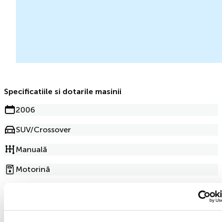
Specificatiile si dotarile masinii
2006
SUV/Crossover
Manuală
Motorină
2.0l
282 000km