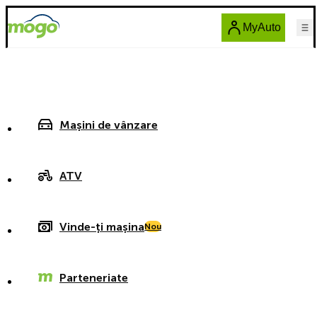
MyAuto
Mașini de vânzare
ATV
Vinde-ți mașina
Nou
Parteneriate