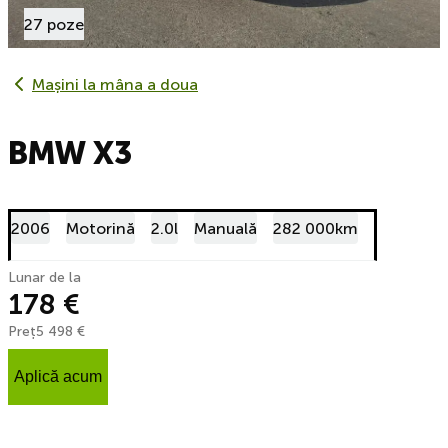
27 poze
Mașini la mâna a doua
BMW X3
2006
Motorină
2.0l
Manuală
282 000km
Lunar de la
178 €
Preț
5 498 €
Aplică acum