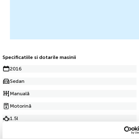
Specificatiile si dotarile masinii
2016
Sedan
Manuală
Motorină
1.5l
275 000km