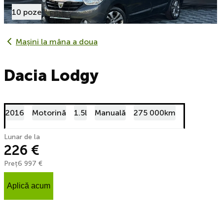
10 poze
Mașini la mâna a doua
Dacia Lodgy
2016
Motorină
1.5l
Manuală
275 000km
Lunar de la
226 €
Preț
6 997 €
Aplică acum