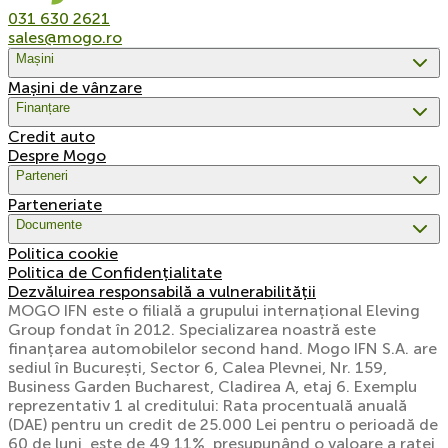
031 630 2621
sales@mogo.ro
Mașini
Mașini de vânzare
Finanțare
Credit auto
Despre Mogo
Parteneri
Parteneriate
Documente
Politica cookie
Politica de Confidențialitate
Dezvăluirea responsabilă a vulnerabilității
MOGO IFN este o filială a grupului internațional Eleving
Group fondat în 2012. Specializarea noastră este
finanțarea automobilelor second hand. Mogo IFN S.A. are
sediul în București, Sector 6, Calea Plevnei, Nr. 159,
Business Garden Bucharest, Cladirea A, etaj 6. Exemplu
reprezentativ 1 al creditului: Rata procentuală anuală
(DAE) pentru un credit de 25.000 Lei pentru o perioadă de
60 de luni, este de 49,11%, presupunând o valoare a ratei