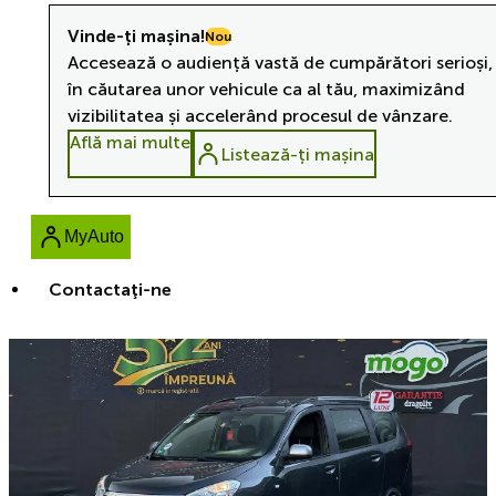
Vinde-ți mașina!
Nou
Accesează o audiență vastă de cumpărători serioși,
în căutarea unor vehicule ca al tău, maximizând
vizibilitatea și accelerând procesul de vânzare.
Află mai multe
Listează-ți mașina
MyAuto
Contactaţi-ne