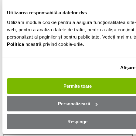
Gri
Utilizarea responsabilă a datelor dvs.
Utilizăm module cookie pentru a asigura funcționalitatea site-
Informatiile vanzatorului
web, pentru a analiza datele de trafic, pentru a afișa conținut
personalizat al paginilor și pentru publicitate. Vedeți mai mult
0751515161
Politica
noastră privind cookie-urile.
Afișează numărul
Trimite e-mail
Bacau
Afişare
Aplică online și bucură-te de
Permite toate
aprobare rapidă!
Personalizează
Ești mai aproape de mașina dorită! Completează
formularul de mai jos și te contactăm in cel mai scurt
Respinge
timp!