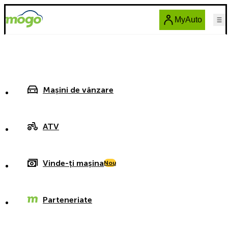
MyAuto
Mașini de vânzare
ATV
Vinde-ți mașina
Nou
Parteneriate