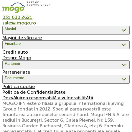
031 630 2621
sales@mogo.ro
Mașini
Mașini de vânzare
Finanțare
Credit auto
Despre Mogo
Parteneri
Parteneriate
Documente
Politica cookie
Politica de Confidențialitate
Dezvăluirea responsabilă a vulnerabilității
MOGO IFN este o filială a grupului internațional Eleving
Group fondat în 2012. Specializarea noastră este
finanțarea automobilelor second hand. Mogo IFN S.A. are
sediul în București, Sector 6, Calea Plevnei, Nr. 159,
Business Garden Bucharest, Cladirea A, etaj 6. Exemplu
reprezentativ 1 al creditului: Rata procentuală anuală