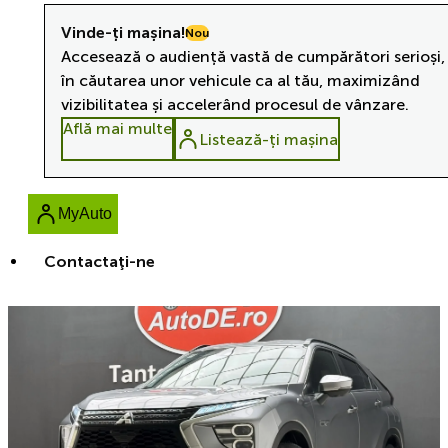
Vinde-ți mașina!
Nou
Accesează o audiență vastă de cumpărători serioși,
în căutarea unor vehicule ca al tău, maximizând
vizibilitatea și accelerând procesul de vânzare.
Află mai multe
Listează-ți mașina
MyAuto
Contactaţi-ne