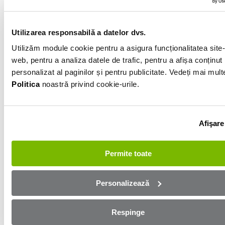
103 789km
Gri
Utilizarea responsabilă a datelor dvs.
Utilizăm module cookie pentru a asigura funcționalitatea site-
web, pentru a analiza datele de trafic, pentru a afișa conținut
Informatiile vanzatorului
personalizat al paginilor și pentru publicitate. Vedeți mai mult
Politica
noastră privind cookie-urile.
0751750675
Afișează numărul
Trimite e-mail
Afişare
Bacau
Permite toate
Aplică online și bucură-te de
aprobare rapidă!
Personalizează
Ești mai aproape de mașina dorită! Completează
Respinge
formularul de mai jos și te contactăm in cel mai scurt