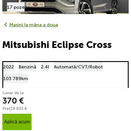
17 poze
Mașini la mâna a doua
Mitsubishi Eclipse Cross
2022
Benzină
2.4l
Automată/CVT/Robot
103 789km
Lunar de la
370 €
Preț
18 833 €
Aplică acum