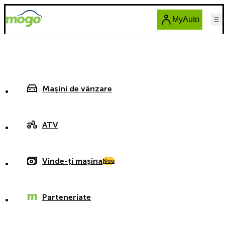
MyAuto
Mașini de vânzare
ATV
Vinde-ți mașina
Nou
Parteneriate