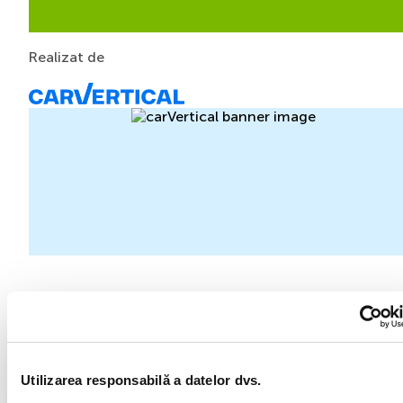
Realizat de
Specificatiile si dotarile masinii
2013
SUV/Crossover
Utilizarea responsabilă a datelor dvs.