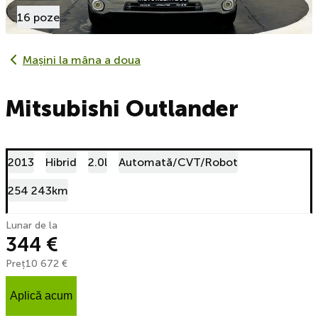
16 poze
Mașini la mâna a doua
Mitsubishi Outlander
2013
Hibrid
2.0l
Automată/CVT/Robot
254 243km
Lunar de la
344 €
Preț
10 672 €
Aplică acum