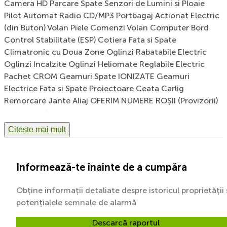
Camera HD Parcare Spate Senzori de Lumini si Ploaie
Pilot Automat Radio CD/MP3 Portbagaj Actionat Electric
(din Buton) Volan Piele Comenzi Volan Computer Bord
Control Stabilitate (ESP) Cotiera Fata si Spate
Climatronic cu Doua Zone Oglinzi Rabatabile Electric
Oglinzi Incalzite Oglinzi Heliomate Reglabile Electric
Pachet CROM Geamuri Spate IONIZATE Geamuri
Electrice Fata si Spate Proiectoare Ceata Carlig
Remorcare Jante Aliaj OFERIM NUMERE ROȘII (Provizorii)
PE LOC!!! ✅Km 100 % Verificabili Rulaj : 254.243km -
Masina se prezinta intr o stare foarte buna atat tehnic
Citeste mai mult
cat si optic -Firma noastra detine autovehicule ce pot fi
verificate in orice service autorizat!!! -Se eliberează
factura cu km trecuți pe ea!!! ♻️BuyBack♻️ -PRELUAM
Informează-te înainte de a cumpăra
MASINA DUMNEAVOASTRA CA AVANS PT ORICE MASINA
DIN PARCUL NOSTRU
Obține informații detaliate despre istoricul proprietății 
potențialele semnale de alarmă
Descarcă raportul