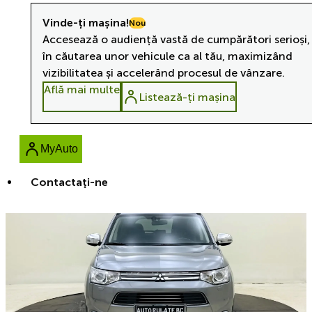
Vinde-ți mașina!
Nou
Accesează o audiență vastă de cumpărători serioși,
în căutarea unor vehicule ca al tău, maximizând
vizibilitatea și accelerând procesul de vânzare.
Află mai multe
Listează-ți mașina
MyAuto
Contactaţi-ne