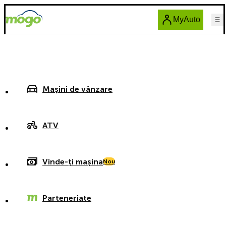
MyAuto
Mașini de vânzare
ATV
Vinde-ți mașina
Nou
Parteneriate