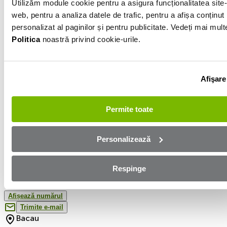
Utilizăm module cookie pentru a asigura funcționalitatea site-
Automată/CVT/Robot
web, pentru a analiza datele de trafic, pentru a afișa conținut
Hibrid
personalizat al paginilor și pentru publicitate. Vedeți mai mult
Politica
noastră privind cookie-urile.
2.0l
254 243km
Afişare
Arginitu
VIN
TMBXDGG2WEZ007292
Permite toate
Descarcă raportul
Personalizează
Informatiile vanzatorului
Respinge
0746401000
Afișează numărul
Trimite e-mail
Bacau