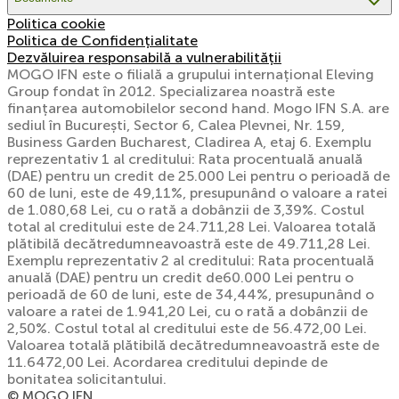
Politica cookie
Politica de Confidențialitate
Dezvăluirea responsabilă a vulnerabilității
MOGO IFN este o filială a grupului internațional Eleving
Group fondat în 2012. Specializarea noastră este
finanțarea automobilelor second hand. Mogo IFN S.A. are
sediul în București, Sector 6, Calea Plevnei, Nr. 159,
Business Garden Bucharest, Cladirea A, etaj 6. Exemplu
reprezentativ 1 al creditului: Rata procentuală anuală
(DAE) pentru un credit de 25.000 Lei pentru o perioadă de
60 de luni, este de 49,11%, presupunând o valoare a ratei
de 1.080,68 Lei, cu o rată a dobânzii de 3,39%. Costul
total al creditului este de 24.711,28 Lei. Valoarea totală
plătibilă decătredumneavoastră este de 49.711,28 Lei.
Exemplu reprezentativ 2 al creditului: Rata procentuală
anuală (DAE) pentru un credit de60.000 Lei pentru o
perioadă de 60 de luni, este de 34,44%, presupunând o
valoare a ratei de 1.941,20 Lei, cu o rată a dobânzii de
2,50%. Costul total al creditului este de 56.472,00 Lei.
Valoarea totală plătibilă decătredumneavoastră este de
11.6472,00 Lei. Acordarea creditului depinde de
bonitatea solicitantului.
© MOGO IFN