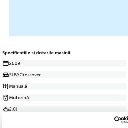
Specificatiile si dotarile masinii
2009
SUV/Crossover
Manuală
Motorină
2.0l
264 000km