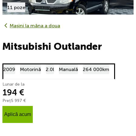
11 poze
Mașini la mâna a doua
Mitsubishi Outlander
2009
Motorină
2.0l
Manuală
264 000km
Lunar de la
194 €
Preț
5 997 €
Aplică acum