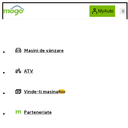
MyAuto
Mașini de vânzare
ATV
Vinde-ți mașina
Nou
Parteneriate