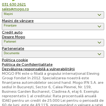
031 630 2621
sales@mogo.ro
Mașini
Mașini de vânzare
Finanțare
Credit auto
Despre Mogo
Parteneri
Parteneriate
Documente
Politica cookie
Politica de Confidențialitate
Dezvăluirea responsabilă a vulnerabilității
MOGO IFN este o filială a grupului internațional Eleving
Group fondat în 2012. Specializarea noastră este
finanțarea automobilelor second hand. Mogo IFN S.A. are
sediul în București, Sector 6, Calea Plevnei, Nr. 159,
Business Garden Bucharest, Cladirea A, etaj 6. Exemplu
reprezentativ 1 al creditului: Rata procentuală anuală
(DAE) pentru un credit de 25.000 Lei pentru o perioadă de
60 de luni, este de 49,11%, presupunând o valoare a ratei