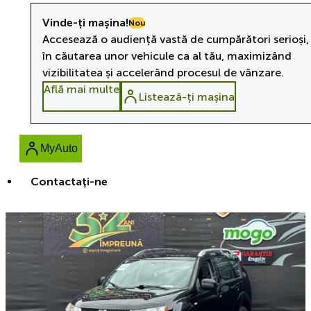
Vinde-ți mașina!
Nou
Accesează o audiență vastă de cumpărători serioși,
în căutarea unor vehicule ca al tău, maximizând
vizibilitatea și accelerând procesul de vânzare.
Află mai multe
Listează-ți mașina
MyAuto
Contactaţi-ne