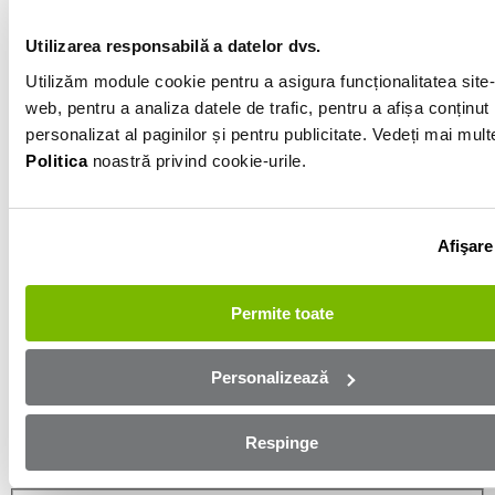
Negru
Utilizarea responsabilă a datelor dvs.
Utilizăm module cookie pentru a asigura funcționalitatea site-
Informatiile vanzatorului
web, pentru a analiza datele de trafic, pentru a afișa conținut
personalizat al paginilor și pentru publicitate. Vedeți mai mult
0751515161
Politica
noastră privind cookie-urile.
Afișează numărul
Trimite e-mail
Bacau
Afişare
Aplică online și bucură-te de
Permite toate
aprobare rapidă!
Personalizează
Ești mai aproape de mașina dorită! Completează
formularul de mai jos și te contactăm in cel mai scurt
Respinge
timp!