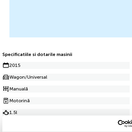
Specificatiile si dotarile masinii
2015
Wagon/Universal
Manuală
Motorină
1.5l
235 397km