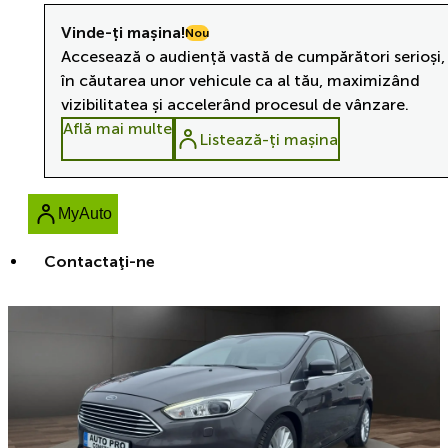
Vinde-ți mașina!
Nou
Accesează o audiență vastă de cumpărători serioși,
în căutarea unor vehicule ca al tău, maximizând
vizibilitatea și accelerând procesul de vânzare.
Află mai multe
Listează-ți mașina
MyAuto
Contactaţi-ne