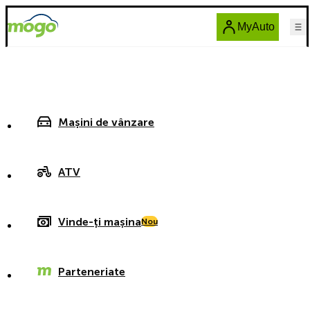
MyAuto
Mașini de vânzare
ATV
Vinde-ți mașina
Nou
Parteneriate