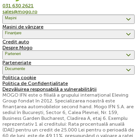
031 630 2621
sales@mogo.ro
Mașini
Mașini de vânzare
Finanțare
Credit auto
Despre Mogo
Parteneri
Parteneriate
Documente
Politica cookie
Politica de Confidențialitate
Dezvăluirea responsabilă a vulnerabilității
MOGO IFN este o filială a grupului internațional Eleving
Group fondat în 2012. Specializarea noastră este
finanțarea automobilelor second hand. Mogo IFN S.A. are
sediul în București, Sector 6, Calea Plevnei, Nr. 159,
Business Garden Bucharest, Cladirea A, etaj 6. Exemplu
reprezentativ 1 al creditului: Rata procentuală anuală
(DAE) pentru un credit de 25.000 Lei pentru o perioadă de
60 de luni, este de 49,11%, presupunând o valoare a ratei