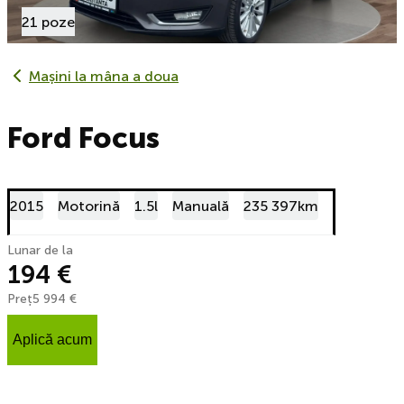
21 poze
Mașini la mâna a doua
Ford Focus
2015
Motorină
1.5l
Manuală
235 397km
Lunar de la
194 €
Preț
5 994 €
Aplică acum