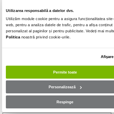
Gri
Utilizarea responsabilă a datelor dvs.
Utilizăm module cookie pentru a asigura funcționalitatea site-
Informatiile vanzatorului
web, pentru a analiza datele de trafic, pentru a afișa conținut
personalizat al paginilor și pentru publicitate. Vedeți mai mult
0726226704
Politica
noastră privind cookie-urile.
Afișează numărul
Trimite e-mail
Constanta
Afişare
Aplică online și bucură-te de
Permite toate
aprobare rapidă!
Personalizează
Ești mai aproape de mașina dorită! Completează
formularul de mai jos și te contactăm in cel mai scurt
Respinge
timp!