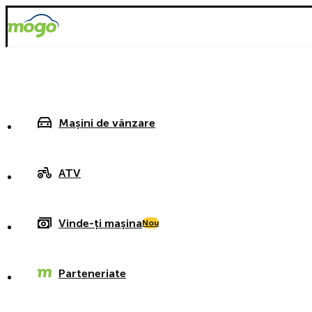
Mașini de vânzare
ATV
Vinde-ți mașina
Nou
Parteneriate