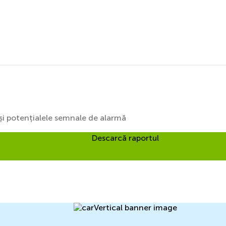
i și potențialele semnale de alarmă
Descarcă raportul