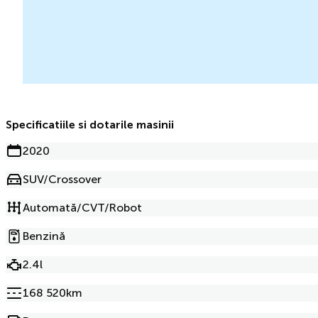
Specificatiile si dotarile masinii
2020
SUV/Crossover
Automată/CVT/Robot
Benzină
2.4l
168 520km