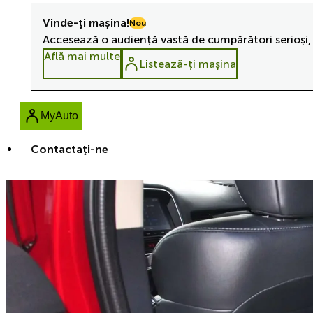
Vinde-ți mașina!
Nou
Accesează o audiență vastă de cumpărători serioși, 
Află mai multe
Listează-ți mașina
MyAuto
Contactaţi-ne