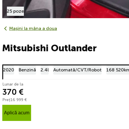
25 poze
Mașini la mâna a doua
Mitsubishi Outlander
2020
Benzină
2.4l
Automată/CVT/Robot
168 520k
Lunar de la
370 €
Preț
16 999 €
Aplică acum