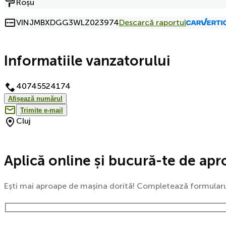
Roșu
VIN
JMBXDGG3WLZ023974
Descarcă raportul
Informatiile vanzatorului
40745524174
Afișează numărul
Trimite e-mail
Cluj
Aplică online și bucură-te de apr
Ești mai aproape de mașina dorită! Completează formularul