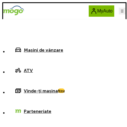
MyAuto
Mașini de vânzare
ATV
Vinde-ți mașina
Nou
Parteneriate