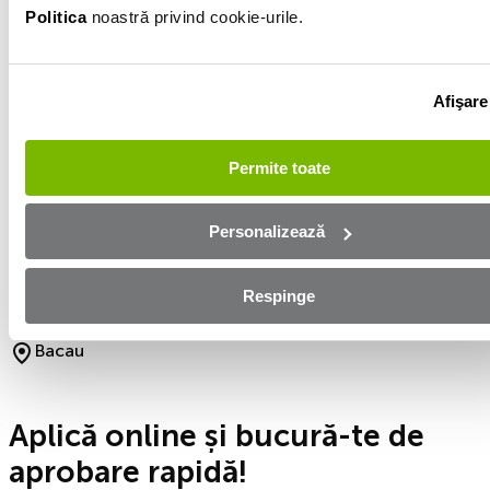
Politica
noastră privind cookie-urile.
98 187km
Alb
Afişare
VIN
JMBLDHA3WBU002388
Descarcă raportul
Permite toate
Informatiile vanzatorului
Personalizează
0746401000
Respinge
Afișează numărul
Trimite e-mail
Bacau
Aplică online și bucură-te de
aprobare rapidă!