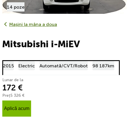
14 poze
Mașini la mâna a doua
Mitsubishi i-MiEV
2015
Electric
Automată/CVT/Robot
98 187km
Lunar de la
172 €
Preț
5 326 €
Aplică acum