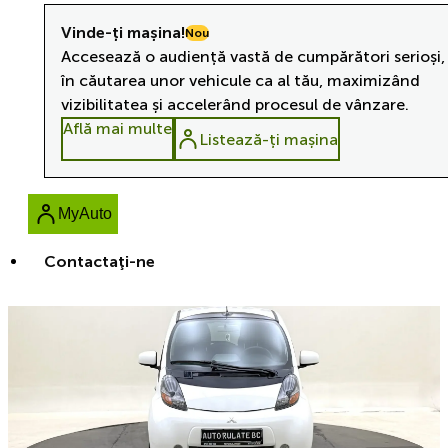
Vinde-ți mașina!
Nou
Accesează o audiență vastă de cumpărători serioși,
în căutarea unor vehicule ca al tău, maximizând
vizibilitatea și accelerând procesul de vânzare.
Află mai multe
Listează-ți mașina
MyAuto
Contactaţi-ne