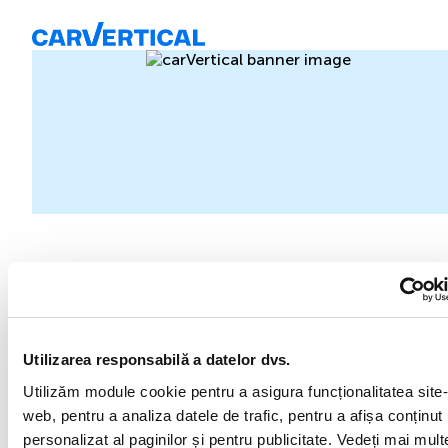
Specificatiile si dotarile masinii
2015
Hatchback
Utilizarea responsabilă a datelor dvs.
Automată/CVT/Robot
Utilizăm module cookie pentru a asigura funcționalitatea site-
web, pentru a analiza datele de trafic, pentru a afișa conținut
Electric
personalizat al paginilor și pentru publicitate. Vedeți mai mult