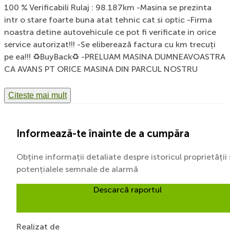
100 % Verificabili Rulaj : 98.187km -Masina se prezinta
intr o stare foarte buna atat tehnic cat si optic -Firma
noastra detine autovehicule ce pot fi verificate in orice
service autorizat!!! -Se eliberează factura cu km trecuți
pe ea!!! ♻️BuyBack♻️ -PRELUAM MASINA DUMNEAVOASTRA
CA AVANS PT ORICE MASINA DIN PARCUL NOSTRU
Citeste mai mult
Informează-te înainte de a cumpăra
Obține informații detaliate despre istoricul proprietății 
potențialele semnale de alarmă
Descarcă raportul
Realizat de