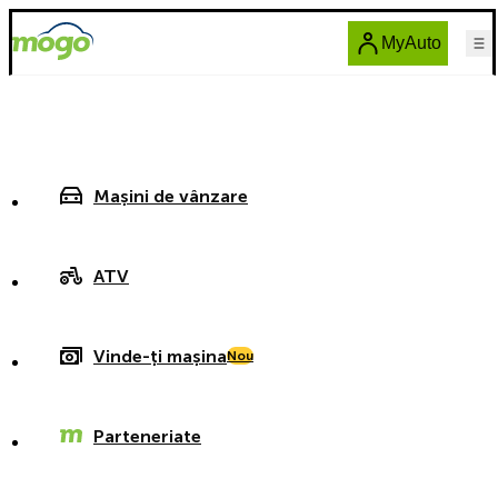
MyAuto
Mașini de vânzare
ATV
Vinde-ți mașina
Nou
Parteneriate