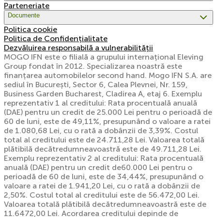
Parteneriate
Documente
Politica cookie
Politica de Confidențialitate
Dezvăluirea responsabilă a vulnerabilității
MOGO IFN este o filială a grupului internațional Eleving
Group fondat în 2012. Specializarea noastră este
finanțarea automobilelor second hand. Mogo IFN S.A. are
sediul în București, Sector 6, Calea Plevnei, Nr. 159,
Business Garden Bucharest, Cladirea A, etaj 6. Exemplu
reprezentativ 1 al creditului: Rata procentuală anuală
(DAE) pentru un credit de 25.000 Lei pentru o perioadă de
60 de luni, este de 49,11%, presupunând o valoare a ratei
de 1.080,68 Lei, cu o rată a dobânzii de 3,39%. Costul
total al creditului este de 24.711,28 Lei. Valoarea totală
plătibilă decătredumneavoastră este de 49.711,28 Lei.
Exemplu reprezentativ 2 al creditului: Rata procentuală
anuală (DAE) pentru un credit de60.000 Lei pentru o
perioadă de 60 de luni, este de 34,44%, presupunând o
valoare a ratei de 1.941,20 Lei, cu o rată a dobânzii de
2,50%. Costul total al creditului este de 56.472,00 Lei.
Valoarea totală plătibilă decătredumneavoastră este de
11.6472,00 Lei. Acordarea creditului depinde de