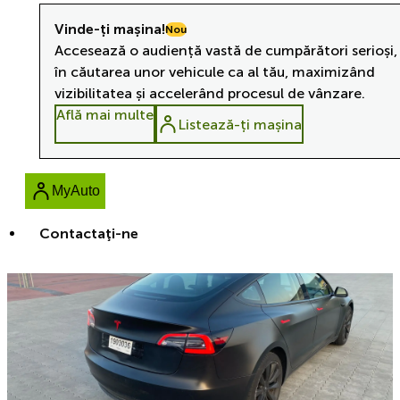
Vinde-ți mașina!
Nou
Accesează o audiență vastă de cumpărători serioși,
în căutarea unor vehicule ca al tău, maximizând
vizibilitatea și accelerând procesul de vânzare.
Află mai multe
Listează-ți mașina
MyAuto
Contactaţi-ne