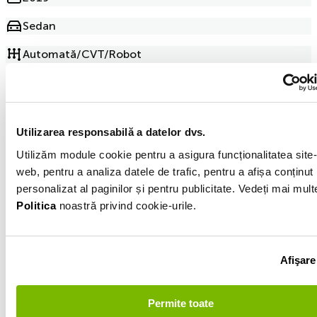
Sedan
Automată/CVT/Robot
Electric
213 000km
Utilizarea responsabilă a datelor dvs.
Negru
Utilizăm module cookie pentru a asigura funcționalitatea site-
web, pentru a analiza datele de trafic, pentru a afișa conținut
Vezi toate optiunile (26)
personalizat al paginilor și pentru publicitate. Vedeți mai mult
Politica
noastră privind cookie-urile.
Informatiile vanzatorului
Afişare
0744558934
Afișează numărul
Permite toate
Trimite e-mail