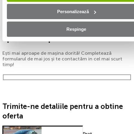
Cluj
Personalizează
Aplică online și bucură-te de
Respinge
aprobare rapidă!
Ești mai aproape de mașina dorită! Completează
formularul de mai jos și te contactăm in cel mai scurt
timp!
Trimite-ne detaliile pentru a obtine
oferta
Preț