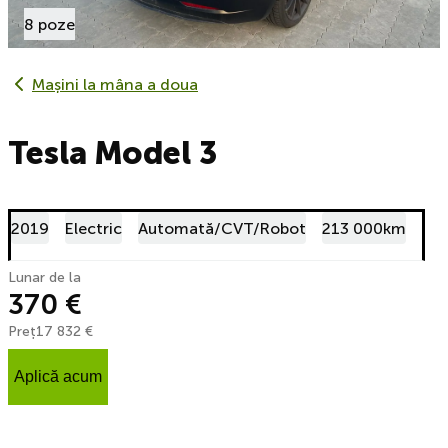
8 poze
Mașini la mâna a doua
Tesla Model 3
2019
Electric
Automată/CVT/Robot
213 000km
Lunar de la
370 €
Preț
17 832 €
Aplică acum