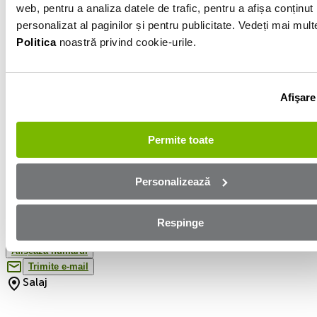
Motorină
web, pentru a analiza datele de trafic, pentru a afișa conținut
personalizat al paginilor și pentru publicitate. Vedeți mai mult
2.0l
Politica
noastră privind cookie-urile.
219 940km
Alb
Afişare
Vezi toate optiunile (52)
Permite toate
Personalizează
Informatiile vanzatorului
Respinge
0744840919
Afișează numărul
Trimite e-mail
Salaj