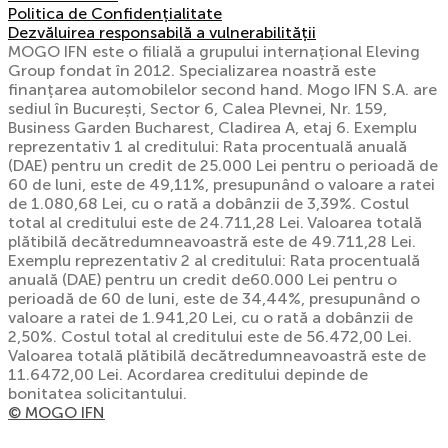
Politica de Confidențialitate
Dezvăluirea responsabilă a vulnerabilității
MOGO IFN este o filială a grupului internațional Eleving
Group fondat în 2012. Specializarea noastră este
finanțarea automobilelor second hand. Mogo IFN S.A. are
sediul în București, Sector 6, Calea Plevnei, Nr. 159,
Business Garden Bucharest, Cladirea A, etaj 6. Exemplu
reprezentativ 1 al creditului: Rata procentuală anuală
(DAE) pentru un credit de 25.000 Lei pentru o perioadă de
60 de luni, este de 49,11%, presupunând o valoare a ratei
de 1.080,68 Lei, cu o rată a dobânzii de 3,39%. Costul
total al creditului este de 24.711,28 Lei. Valoarea totală
plătibilă decătredumneavoastră este de 49.711,28 Lei.
Exemplu reprezentativ 2 al creditului: Rata procentuală
anuală (DAE) pentru un credit de60.000 Lei pentru o
perioadă de 60 de luni, este de 34,44%, presupunând o
valoare a ratei de 1.941,20 Lei, cu o rată a dobânzii de
2,50%. Costul total al creditului este de 56.472,00 Lei.
Valoarea totală plătibilă decătredumneavoastră este de
11.6472,00 Lei. Acordarea creditului depinde de
bonitatea solicitantului.
© MOGO IFN