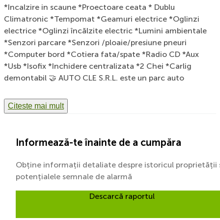
*Incalzire in scaune *Proectoare ceata * Dublu
Climatronic *Tempomat *Geamuri electrice *Oglinzi
electrice *Oglinzi încălzite electric *Lumini ambientale
*Senzori parcare *Senzori /ploaie/presiune pneuri
*Computer bord *Cotiera fata/spate *Radio CD *Aux
*Usb *Isofix *Inchidere centralizata *2 Chei *Carlig
demontabil 🤝 AUTO CLE S.R.L. este un parc auto
second-hand, autorizat în comerțul cu autoturisme.
Oferim posibilitatea de a cumpăra un autoturism, cu
Citeste mai mult
plata pe loc, card sau printr-un sistem avantajos de rate,
în maxim 2 ore, indiferent de vechimea autoturismului
dorit. Posibilitate de finanțare până la 60 luni Posibilitate
Informează-te înainte de a cumpăra
de rambursare anticipată. 🔎AUTO CLE S.R.L nu isi asuma
raspunderea pentru eventualele erori neintentionate sau
Obține informații detaliate despre istoricul proprietății 
accidentale, omisiuni sau inexacitati cu referire la
potențialele semnale de alarmă
specificatiile auto, acestea neputand genera obligatii
ferme pentru vanzator,cumparatorul fiind pe deplin
Descarcă raportul
responsabil pentru utilizarea informatiilor si are obligatia
de a se asigura de corectitudinea acestora prin