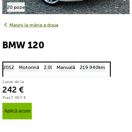
20 poze
Mașini la mâna a doua
BMW 120
2012
Motorină
2.0l
Manuală
219 940km
Lunar de la
242 €
Preț
7 467 €
Aplică acum