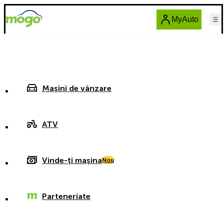
MyAuto
Mașini de vânzare
ATV
Vinde-ți mașina
Nou
Parteneriate