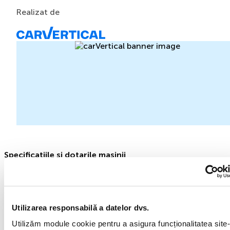
verificarea autoturismului la primire. PENTRU DETALII 📞
Realizat de
Telefoane contact: +40744840919 📨 E-mail:
office@cleauto.ro 📲 Social Media: - Facebook Messenger
- WhatsApp
Specificatiile si dotarile masinii
2012
Hatchback
Utilizarea responsabilă a datelor dvs.
Manuală
Utilizăm module cookie pentru a asigura funcționalitatea site-