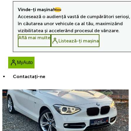
Vinde-ți mașina!
Nou
Accesează o audiență vastă de cumpărători serioși,
în căutarea unor vehicule ca al tău, maximizând
vizibilitatea și accelerând procesul de vânzare.
Află mai multe
Listează-ți mașina
MyAuto
Contactaţi-ne