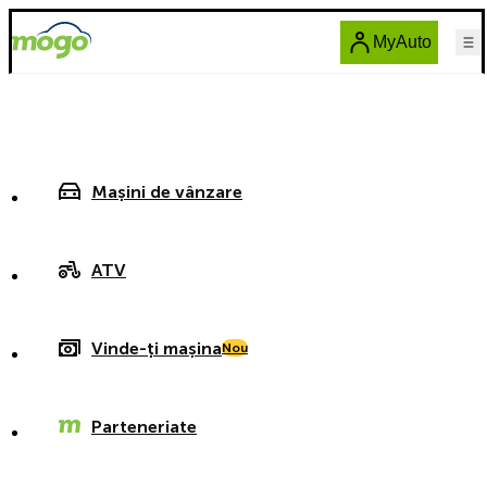
MyAuto
Mașini de vânzare
ATV
Vinde-ți mașina
Nou
Parteneriate