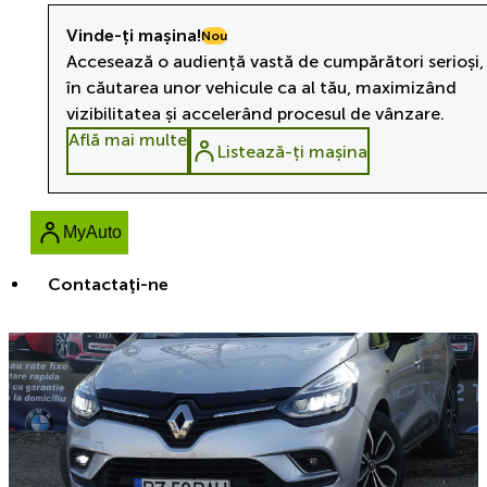
Vinde-ți mașina!
Nou
Accesează o audiență vastă de cumpărători serioși,
în căutarea unor vehicule ca al tău, maximizând
vizibilitatea și accelerând procesul de vânzare.
Află mai multe
Listează-ți mașina
MyAuto
Contactaţi-ne