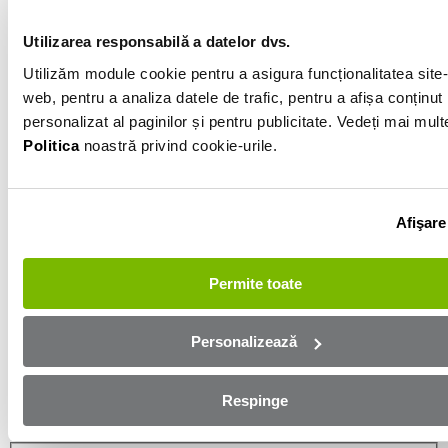
Arginitu
Utilizarea responsabilă a datelor dvs.
Utilizăm module cookie pentru a asigura funcționalitatea site-
Informatiile vanzatorului
web, pentru a analiza datele de trafic, pentru a afișa conținut
personalizat al paginilor și pentru publicitate. Vedeți mai mult
0762190099
Politica
noastră privind cookie-urile.
Afișează numărul
Trimite e-mail
Buzau
Afişare
Aplică online și bucură-te de
Permite toate
aprobare rapidă!
Personalizează
Ești mai aproape de mașina dorită! Completează
formularul de mai jos și te contactăm in cel mai scurt
Respinge
timp!