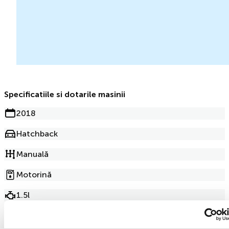
Specificatiile si dotarile masinii
2018
Hatchback
Manuală
Motorină
1.5l
189 000km