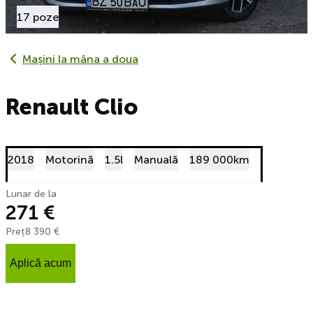
17 poze
Mașini la mâna a doua
Renault Clio
2018
Motorină
1.5l
Manuală
189 000km
Lunar de la
271 €
Preț
8 390 €
Aplică acum