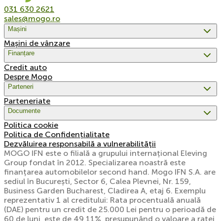
031 630 2621
sales@mogo.ro
Mașini
Mașini de vânzare
Finanțare
Credit auto
Despre Mogo
Parteneri
Parteneriate
Documente
Politica cookie
Politica de Confidențialitate
Dezvăluirea responsabilă a vulnerabilității
MOGO IFN este o filială a grupului internațional Eleving
Group fondat în 2012. Specializarea noastră este
finanțarea automobilelor second hand. Mogo IFN S.A. are
sediul în București, Sector 6, Calea Plevnei, Nr. 159,
Business Garden Bucharest, Cladirea A, etaj 6. Exemplu
reprezentativ 1 al creditului: Rata procentuală anuală
(DAE) pentru un credit de 25.000 Lei pentru o perioadă de
60 de luni, este de 49,11%, presupunând o valoare a ratei