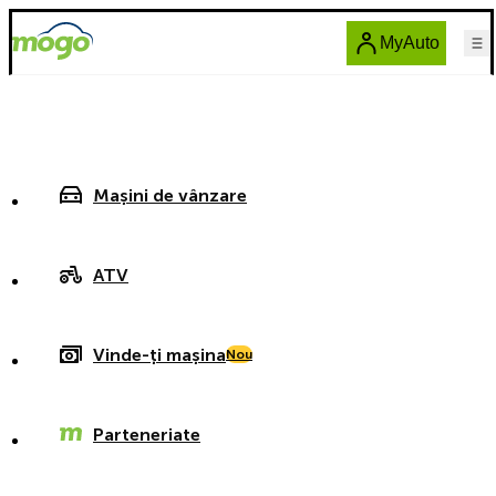
MyAuto
Mașini de vânzare
ATV
Vinde-ți mașina
Nou
Parteneriate