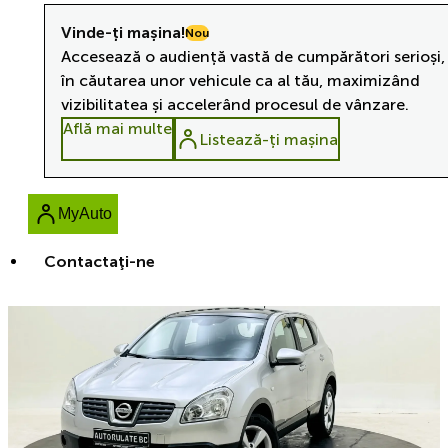
Vinde-ți mașina!
Nou
Accesează o audiență vastă de cumpărători serioși,
în căutarea unor vehicule ca al tău, maximizând
vizibilitatea și accelerând procesul de vânzare.
Află mai multe
Listează-ți mașina
MyAuto
Contactaţi-ne