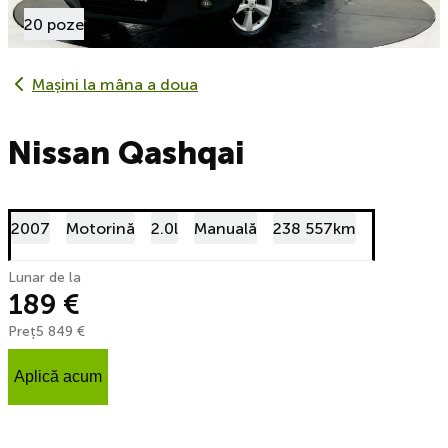
20 poze
Mașini la mâna a doua
Nissan Qashqai
2007
Motorină
2.0l
Manuală
238 557km
Lunar de la
189 €
Preț
5 849 €
Aplică acum