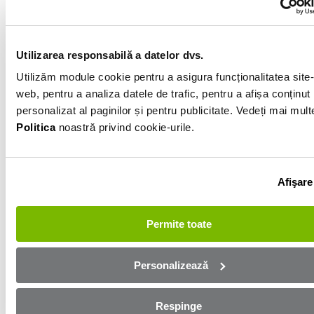
Arginitu
VIN
SJNFDNJ10U1048432
Descarcă raportul
Utilizarea responsabilă a datelor dvs.
Utilizăm module cookie pentru a asigura funcționalitatea site-
web, pentru a analiza datele de trafic, pentru a afișa conținut
Informatiile vanzatorului
personalizat al paginilor și pentru publicitate. Vedeți mai mult
Politica
noastră privind cookie-urile.
0746401000
Afișează numărul
Trimite e-mail
Afişare
Bacau
Permite toate
Aplică online și bucură-te de
aprobare rapidă!
Personalizează
Ești mai aproape de mașina dorită! Completează
Respinge