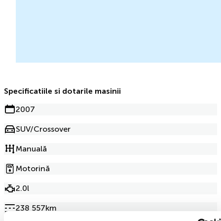
Specificatiile si dotarile masinii
2007
SUV/Crossover
Manuală
Motorină
2.0l
238 557km