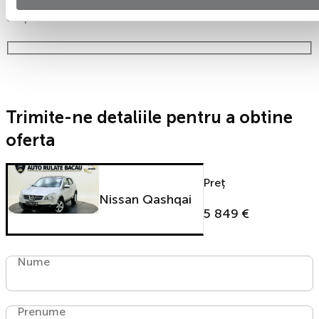
formularul de mai jos și te contactăm in cel mai scurt
timp!
Trimite-ne detaliile pentru a obtine
oferta
Preț
Nissan Qashqai
5 849 €
Nume
Prenume