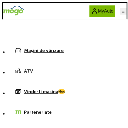
MyAuto
Mașini de vânzare
ATV
Vinde-ți mașina
Nou
Parteneriate