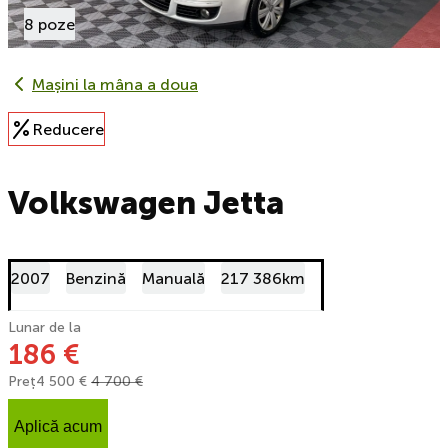
8 poze
Mașini la mâna a doua
Reducere
Volkswagen Jetta
2007
Benzină
Manuală
217 386km
Lunar de la
186 €
Preț
4 500 €
4 700 €
Aplică acum