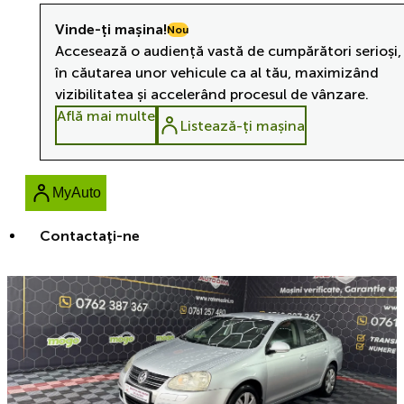
Vinde-ți mașina!
Nou
Accesează o audiență vastă de cumpărători serioși,
în căutarea unor vehicule ca al tău, maximizând
vizibilitatea și accelerând procesul de vânzare.
Află mai multe
Listează-ți mașina
MyAuto
Contactaţi-ne
Reducere