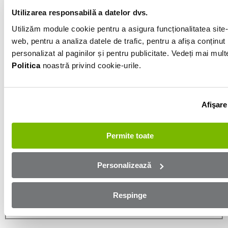
Utilizarea responsabilă a datelor dvs.
Informatiile vanzatorului
Utilizăm module cookie pentru a asigura funcționalitatea site-
web, pentru a analiza datele de trafic, pentru a afișa conținut
personalizat al paginilor și pentru publicitate. Vedeți mai mult
0761257480
Politica
noastră privind cookie-urile.
Afișează numărul
Trimite e-mail
Buzau
Afişare
Aplică online și bucură-te de
Permite toate
aprobare rapidă!
Personalizează
Ești mai aproape de mașina dorită! Completează
formularul de mai jos și te contactăm in cel mai scurt
timp!
Respinge