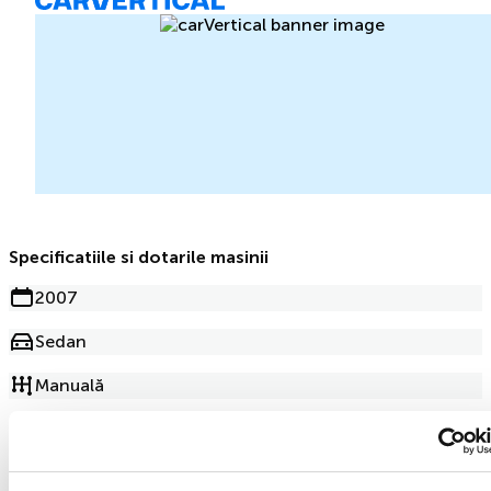
Specificatiile si dotarile masinii
2007
Sedan
Manuală
Benzină
217 386km