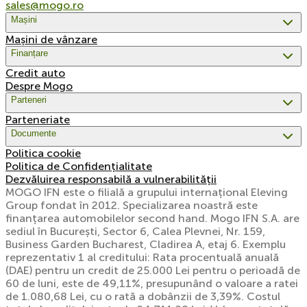
sales@mogo.ro
Mașini
Mașini de vânzare
Finanțare
Credit auto
Despre Mogo
Parteneri
Parteneriate
Documente
Politica cookie
Politica de Confidențialitate
Dezvăluirea responsabilă a vulnerabilității
MOGO IFN este o filială a grupului internațional Eleving
Group fondat în 2012. Specializarea noastră este
finanțarea automobilelor second hand. Mogo IFN S.A. are
sediul în București, Sector 6, Calea Plevnei, Nr. 159,
Business Garden Bucharest, Cladirea A, etaj 6. Exemplu
reprezentativ 1 al creditului: Rata procentuală anuală
(DAE) pentru un credit de 25.000 Lei pentru o perioadă de
60 de luni, este de 49,11%, presupunând o valoare a ratei
de 1.080,68 Lei, cu o rată a dobânzii de 3,39%. Costul