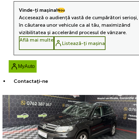
Vinde-ți mașina!
Nou
Accesează o audiență vastă de cumpărători serioși,
în căutarea unor vehicule ca al tău, maximizând
vizibilitatea și accelerând procesul de vânzare.
Află mai multe
Listează-ți mașina
MyAuto
Contactaţi-ne
Reducere