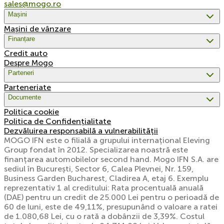
sales@mogo.ro
Mașini
Mașini de vânzare
Finanțare
Credit auto
Despre Mogo
Parteneri
Parteneriate
Documente
Politica cookie
Politica de Confidențialitate
Dezvăluirea responsabilă a vulnerabilității
MOGO IFN este o filială a grupului internațional Eleving
Group fondat în 2012. Specializarea noastră este
finanțarea automobilelor second hand. Mogo IFN S.A. are
sediul în București, Sector 6, Calea Plevnei, Nr. 159,
Business Garden Bucharest, Cladirea A, etaj 6. Exemplu
reprezentativ 1 al creditului: Rata procentuală anuală
(DAE) pentru un credit de 25.000 Lei pentru o perioadă de
60 de luni, este de 49,11%, presupunând o valoare a ratei
de 1.080,68 Lei, cu o rată a dobânzii de 3,39%. Costul