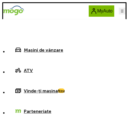
MyAuto
Mașini de vânzare
ATV
Vinde-ți mașina
Nou
Parteneriate