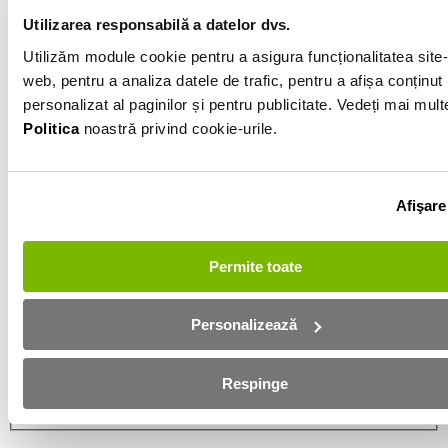
Utilizarea responsabilă a datelor dvs.
Informatiile vanzatorului
Utilizăm module cookie pentru a asigura funcționalitatea site-
web, pentru a analiza datele de trafic, pentru a afișa conținut
personalizat al paginilor și pentru publicitate. Vedeți mai mult
0761257480
Politica
noastră privind cookie-urile.
Afișează numărul
Trimite e-mail
Buzau
Afişare
Aplică online și bucură-te de
Permite toate
aprobare rapidă!
Personalizează
Ești mai aproape de mașina dorită! Completează
formularul de mai jos și te contactăm in cel mai scurt
timp!
Respinge