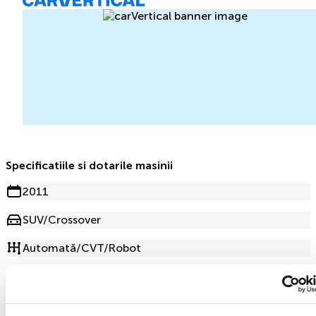
Specificatiile si dotarile masinii
2011
SUV/Crossover
Automată/CVT/Robot
Motorină
248 674km