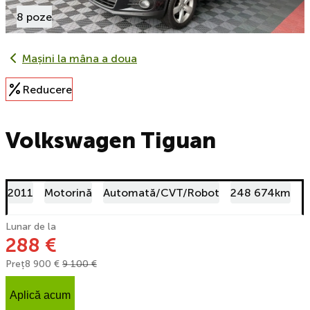
8 poze
Mașini la mâna a doua
Reducere
Volkswagen Tiguan
2011
Motorină
Automată/CVT/Robot
248 674km
Lunar de la
288 €
Preț
8 900 €
9 100 €
Aplică acum