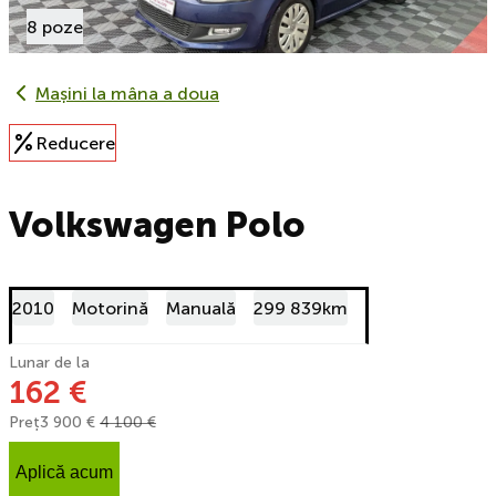
8 poze
Mașini la mâna a doua
Reducere
Volkswagen Polo
2010
Motorină
Manuală
299 839km
Lunar de la
162 €
Preț
3 900 €
4 100 €
Aplică acum