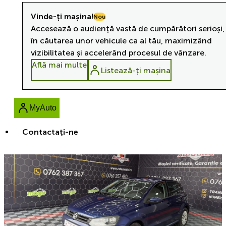
Vinde-ți mașina!
Nou
Accesează o audiență vastă de cumpărători serioși,
în căutarea unor vehicule ca al tău, maximizând
vizibilitatea și accelerând procesul de vânzare.
Află mai multe
Listează-ți mașina
MyAuto
Contactaţi-ne
Reducere