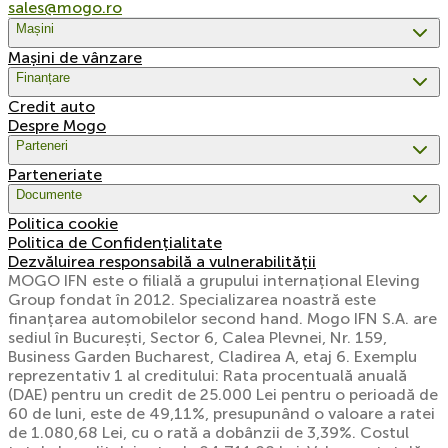
sales@mogo.ro
Mașini
Mașini de vânzare
Finanțare
Credit auto
Despre Mogo
Parteneri
Parteneriate
Documente
Politica cookie
Politica de Confidențialitate
Dezvăluirea responsabilă a vulnerabilității
MOGO IFN este o filială a grupului internațional Eleving
Group fondat în 2012. Specializarea noastră este
finanțarea automobilelor second hand. Mogo IFN S.A. are
sediul în București, Sector 6, Calea Plevnei, Nr. 159,
Business Garden Bucharest, Cladirea A, etaj 6. Exemplu
reprezentativ 1 al creditului: Rata procentuală anuală
(DAE) pentru un credit de 25.000 Lei pentru o perioadă de
60 de luni, este de 49,11%, presupunând o valoare a ratei
de 1.080,68 Lei, cu o rată a dobânzii de 3,39%. Costul