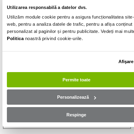
Utilizarea responsabilă a datelor dvs.
Informatiile vanzatorului
Utilizăm module cookie pentru a asigura funcționalitatea site-
web, pentru a analiza datele de trafic, pentru a afișa conținut
personalizat al paginilor și pentru publicitate. Vedeți mai mult
0761257480
Politica
noastră privind cookie-urile.
Afișează numărul
Trimite e-mail
Buzau
Afişare
Aplică online și bucură-te de
Permite toate
aprobare rapidă!
Personalizează
Ești mai aproape de mașina dorită! Completează
formularul de mai jos și te contactăm in cel mai scurt
timp!
Respinge