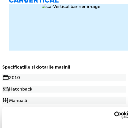
Specificatiile si dotarile masinii
2010
Hatchback
Manuală
Motorină
299 839km