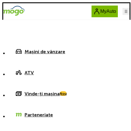
MyAuto
Mașini de vânzare
ATV
Vinde-ți mașina
Nou
Parteneriate