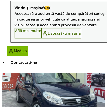
Vinde-ți mașina!
Nou
Accesează o audiență vastă de cumpărători serioși,
în căutarea unor vehicule ca al tău, maximizând
vizibilitatea și accelerând procesul de vânzare.
Află mai multe
Listează-ți mașina
MyAuto
Contactaţi-ne