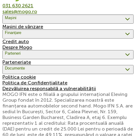
031 630 2621
sales@mogo.ro
Mașini
Mașini de vânzare
Finanțare
Credit auto
Despre Mogo
Parteneri
Parteneriate
Documente
Politica cookie
Politica de Confidențialitate
Dezvăluirea responsabilă a vulnerabilității
MOGO IFN este o filială a grupului internațional Eleving
Group fondat în 2012. Specializarea noastră este
finanțarea automobilelor second hand. Mogo IFN S.A. are
sediul în București, Sector 6, Calea Plevnei, Nr. 159,
Business Garden Bucharest, Cladirea A, etaj 6. Exemplu
reprezentativ 1 al creditului: Rata procentuală anuală
(DAE) pentru un credit de 25.000 Lei pentru o perioadă de
60 de luni, este de 49,11%, presupunând o valoare a ratei