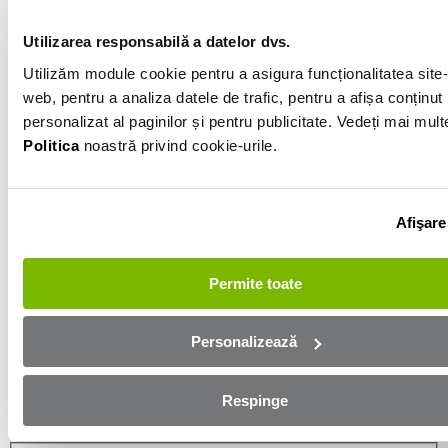
Negru
Utilizarea responsabilă a datelor dvs.
Utilizăm module cookie pentru a asigura funcționalitatea site-
Informatiile vanzatorului
web, pentru a analiza datele de trafic, pentru a afișa conținut
personalizat al paginilor și pentru publicitate. Vedeți mai mult
0734185979
Politica
noastră privind cookie-urile.
Afișează numărul
Trimite e-mail
-
Afişare
Aplică online și bucură-te de
Permite toate
aprobare rapidă!
Personalizează
Ești mai aproape de mașina dorită! Completează
formularul de mai jos și te contactăm in cel mai scurt
Respinge
timp!