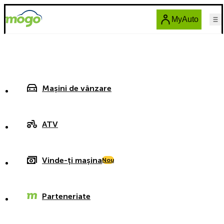
MyAuto
Mașini de vânzare
ATV
Vinde-ți mașina
Nou
Parteneriate