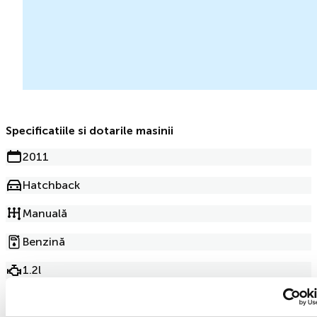
Specificatiile si dotarile masinii
2011
Hatchback
Manuală
Benzină
1.2l
150 000km