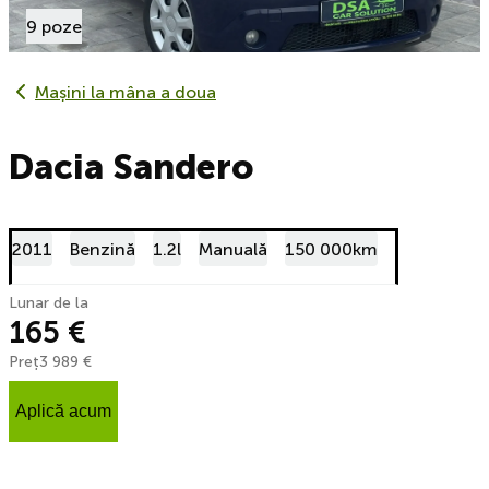
9 poze
Mașini la mâna a doua
Dacia Sandero
2011
Benzină
1.2l
Manuală
150 000km
Lunar de la
165 €
Preț
3 989 €
Aplică acum