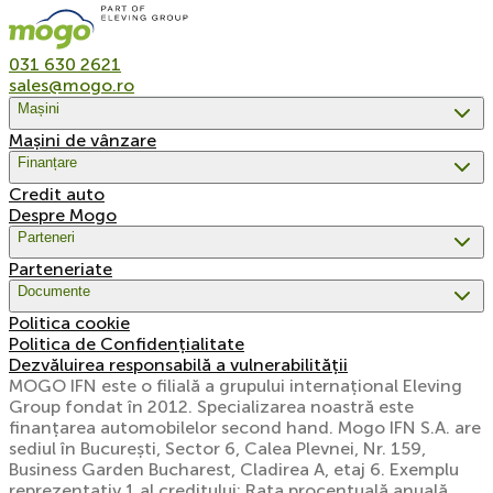
031 630 2621
sales@mogo.ro
Mașini
Mașini de vânzare
Finanțare
Credit auto
Despre Mogo
Parteneri
Parteneriate
Documente
Politica cookie
Politica de Confidențialitate
Dezvăluirea responsabilă a vulnerabilității
MOGO IFN este o filială a grupului internațional Eleving
Group fondat în 2012. Specializarea noastră este
finanțarea automobilelor second hand. Mogo IFN S.A. are
sediul în București, Sector 6, Calea Plevnei, Nr. 159,
Business Garden Bucharest, Cladirea A, etaj 6. Exemplu
reprezentativ 1 al creditului: Rata procentuală anuală