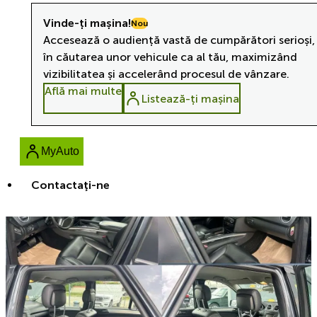
Vinde-ți mașina!
Nou
Accesează o audiență vastă de cumpărători serioși,
în căutarea unor vehicule ca al tău, maximizând
vizibilitatea și accelerând procesul de vânzare.
Află mai multe
Listează-ți mașina
MyAuto
Contactaţi-ne