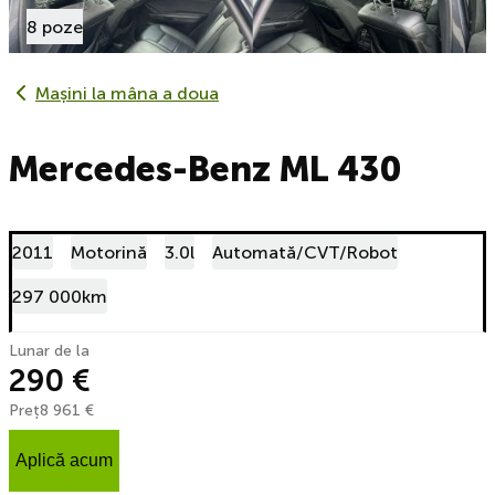
8 poze
Mașini la mâna a doua
Mercedes-Benz ML 430
2011
Motorină
3.0l
Automată/CVT/Robot
297 000km
Lunar de la
290 €
Preț
8 961 €
Aplică acum