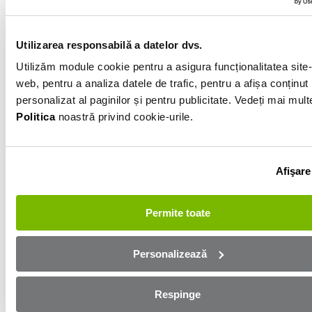
297 000km
Gri
Utilizarea responsabilă a datelor dvs.
Utilizăm module cookie pentru a asigura funcționalitatea site-
web, pentru a analiza datele de trafic, pentru a afișa conținut
Informatiile vanzatorului
personalizat al paginilor și pentru publicitate. Vedeți mai mult
Politica
noastră privind cookie-urile.
0757700503
Afișează numărul
Trimite e-mail
Afişare
Bihor
Permite toate
Aplică online și bucură-te de
aprobare rapidă!
Personalizează
Ești mai aproape de mașina dorită! Completează
Respinge
formularul de mai jos și te contactăm in cel mai scurt