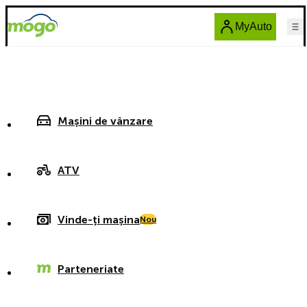
MyAuto
Mașini de vânzare
ATV
Vinde-ți mașina
Nou
Parteneriate