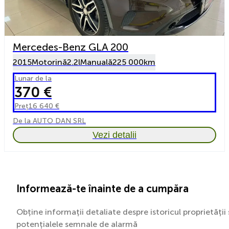
Mercedes-Benz GLA 200
2015
Motorină
2.2l
Manuală
225 000km
Lunar de la
370 €
Preț
16 640 €
De la AUTO DAN SRL
Vezi detalii
Informează-te înainte de a cumpăra
Obține informații detaliate despre istoricul proprietății 
potențialele semnale de alarmă