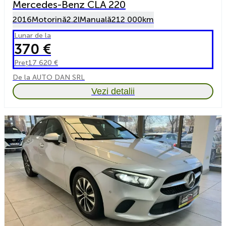
Mercedes-Benz CLA 220
2016
Motorină
2.2l
Manuală
212 000km
Lunar de la
370 €
Preț
17 620 €
De la AUTO DAN SRL
Vezi detalii