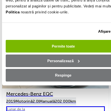
web, pentru a analiza datele de trafic, pentru a afișa conținut
Preț
26 435 €
personalizat al paginilor și pentru publicitate. Vedeți mai mult
De la AUTO DAN SRL
Politica
noastră privind cookie-urile.
Vezi detalii
Afişare
Permite toate
Personalizează
Respinge
Mercedes-Benz EQC
2019
Motorină
2.0l
Manuală
202 000km
Lunar de la