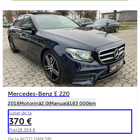
Mercedes-Benz E 220
2018
Motorină
2.0l
Manuală
183 000km
Lunar de la
370 €
Preț
28 394 €
De la AUTO DAN SRL