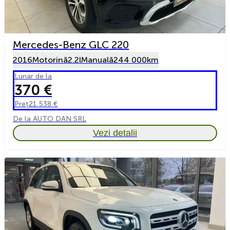
Mercedes-Benz GLC 220
2016
Motorină
2.2l
Manuală
244 000km
Lunar de la
370 €
Preț
21 538 €
De la AUTO DAN SRL
Vezi detalii