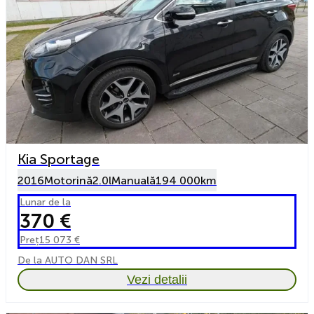
Kia Sportage
2016
Motorină
2.0l
Manuală
194 000km
Lunar de la
370 €
Preț
15 073 €
De la AUTO DAN SRL
Vezi detalii