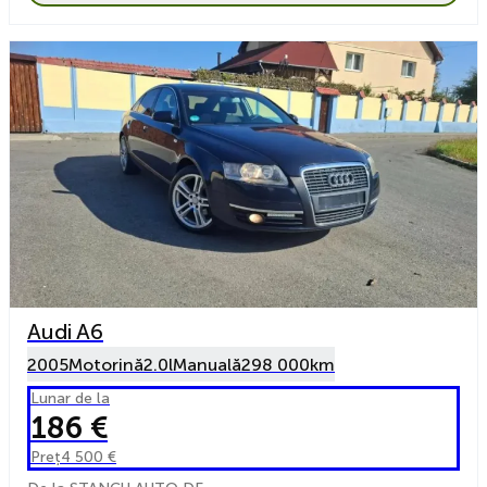
Audi A6
2005
Motorină
2.0l
Manuală
298 000km
Lunar de la
186 €
Preț
4 500 €