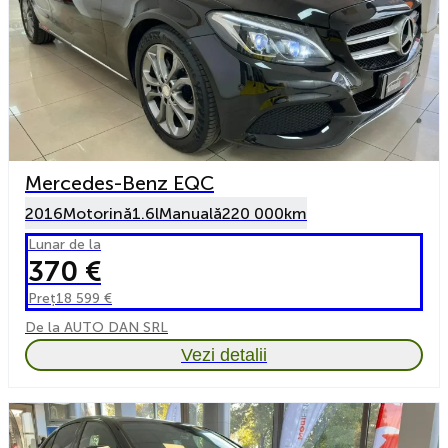
Mercedes-Benz EQC
2016
Motorină
1.6l
Manuală
220 000km
Lunar de la
370 €
Preț
18 599 €
De la AUTO DAN SRL
Vezi detalii