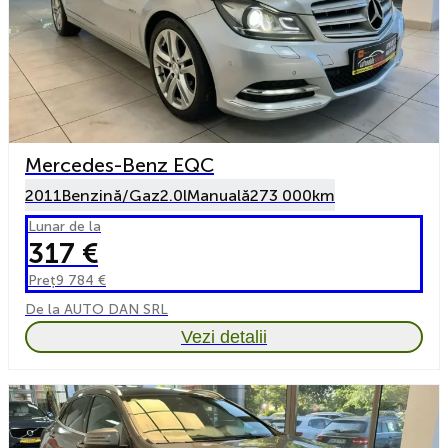
Mercedes-Benz EQC
2011
Benzină/Gaz
2.0l
Manuală
273 000km
Lunar de la
317 €
Preț
9 784 €
De la AUTO DAN SRL
Vezi detalii