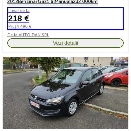
2012
Benzină/Gaz
1.8l
Manuală
232 000km
Lunar de la
218 €
Preț
4 496 €
De la AUTO DAN SRL
Vezi detalii