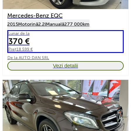
Mercedes-Benz EQC
2015
Motorină
2.2l
Manuală
277 000km
Lunar de la
370 €
Preț
18 599 €
De la AUTO DAN SRL
Vezi detalii