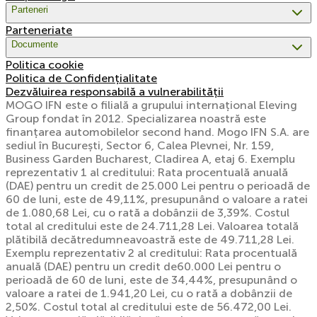
Parteneri
Parteneriate
Documente
Politica cookie
Politica de Confidențialitate
Dezvăluirea responsabilă a vulnerabilității
MOGO IFN este o filială a grupului internațional Eleving
Group fondat în 2012. Specializarea noastră este
finanțarea automobilelor second hand. Mogo IFN S.A. are
sediul în București, Sector 6, Calea Plevnei, Nr. 159,
Business Garden Bucharest, Cladirea A, etaj 6. Exemplu
reprezentativ 1 al creditului: Rata procentuală anuală
(DAE) pentru un credit de 25.000 Lei pentru o perioadă de
60 de luni, este de 49,11%, presupunând o valoare a ratei
de 1.080,68 Lei, cu o rată a dobânzii de 3,39%. Costul
total al creditului este de 24.711,28 Lei. Valoarea totală
plătibilă decătredumneavoastră este de 49.711,28 Lei.
Exemplu reprezentativ 2 al creditului: Rata procentuală
anuală (DAE) pentru un credit de60.000 Lei pentru o
perioadă de 60 de luni, este de 34,44%, presupunând o
valoare a ratei de 1.941,20 Lei, cu o rată a dobânzii de
2,50%. Costul total al creditului este de 56.472,00 Lei.