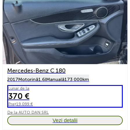
Mercedes-Benz C 180
2017
Motorină
1.6l
Manuală
173 000km
Lunar de la
370 €
Preț
19 099 €
De la AUTO DAN SRL
Vezi detalii