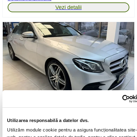
Vezi detalii
Mercedes-Benz E 220
2016
Motorină
2.0l
Manuală
178 000km
Utilizarea responsabilă a datelor dvs.
Lunar de la
370 €
Utilizăm module cookie pentru a asigura funcționalitatea site-