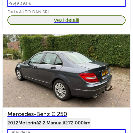
Preț
9 393 €
De la AUTO DAN SRL
Vezi detalii
Mercedes-Benz C 250
2012
Motorină
2.2l
Manuală
272 000km
Lunar de la