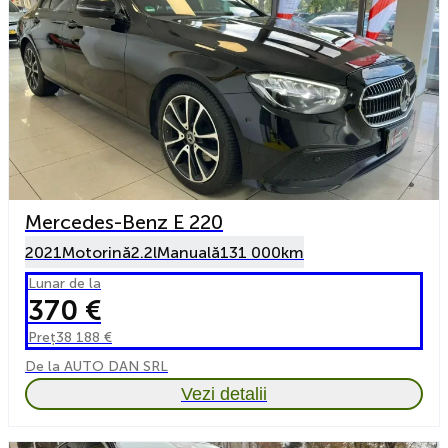
Mercedes-Benz E 220
2021
Motorină
2.2l
Manuală
131 000km
Lunar de la
370 €
Preț
38 188 €
De la AUTO DAN SRL
Vezi detalii