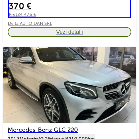
370 €
Preț
24 476 €
De la AUTO DAN SRL
Vezi detalii
Mercedes-Benz GLC 220
2017
Motorină
2.2l
Manuală
210 000km