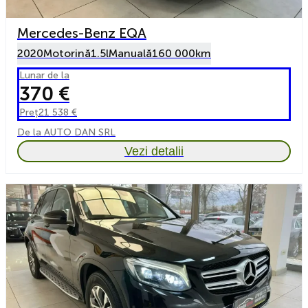
Mercedes-Benz EQA
2020
Motorină
1.5l
Manuală
160 000km
Lunar de la
370 €
Preț
21 538 €
De la AUTO DAN SRL
Vezi detalii