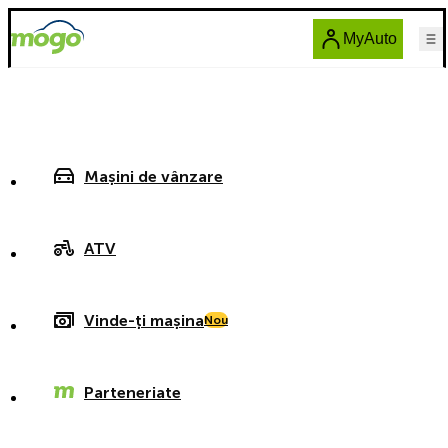
MyAuto
Mașini de vânzare
ATV
Vinde-ți mașina
Nou
Parteneriate