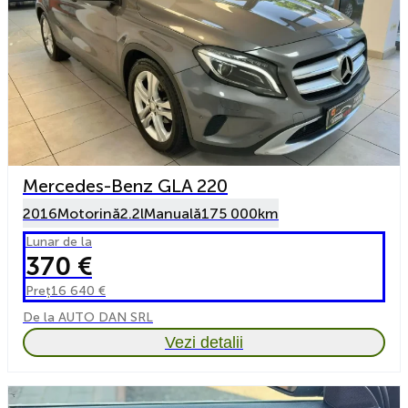
Mercedes-Benz GLA 220
2016
Motorină
2.2l
Manuală
175 000km
Lunar de la
370 €
Preț
16 640 €
De la AUTO DAN SRL
Vezi detalii