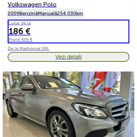
Volkswagen Polo
2009
Benzină
Manuală
254 030km
Lunar de la
186 €
Preț
4 499 €
De la Marbonsai SRL
Vezi detalii