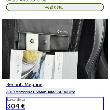
De la STANCU AUTO DE
Vezi detalii
Renault Megane
2017
Motorină
1.5l
Manuală
224 000km
Lunar de la
304 €