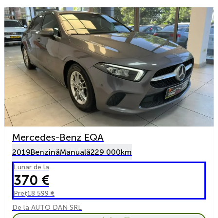
Mercedes-Benz EQA
2019
Benzină
Manuală
229 000km
Lunar de la
370 €
Preț
18 599 €
De la AUTO DAN SRL