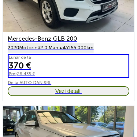
Mercedes-Benz GLB 200
2020
Motorină
2.0l
Manuală
155 000km
Lunar de la
370 €
Preț
26 435 €
De la AUTO DAN SRL
Vezi detalii