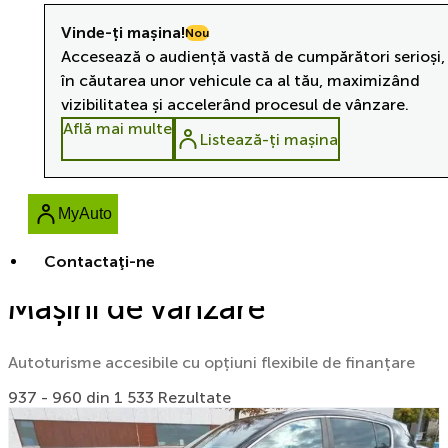
Vinde-ți mașina!
Nou
Accesează o audiență vastă de cumpărători serioși,
în căutarea unor vehicule ca al tău, maximizând
vizibilitatea și accelerând procesul de vânzare.
Află mai multe
Listează-ți mașina
MyAuto
Contactaţi-ne
Mașini de vânzare
Autoturisme accesibile cu opțiuni flexibile de finanțare
937 - 960 din 1 533 Rezultate