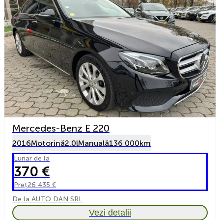
Mercedes-Benz E 220
2016
Motorină
2.0l
Manuală
136 000km
Lunar de la
370 €
Preț
26 435 €
De la AUTO DAN SRL
Vezi detalii