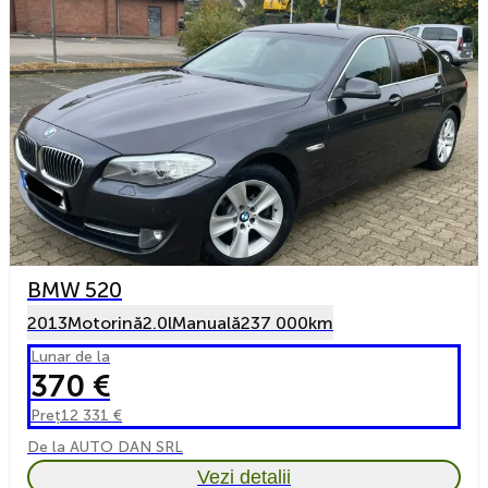
BMW 520
2013
Motorină
2.0l
Manuală
237 000km
Lunar de la
370 €
Preț
12 331 €
De la AUTO DAN SRL
Vezi detalii