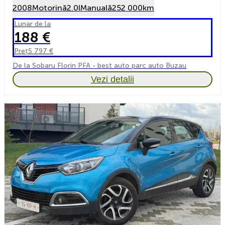
2008
Motorină
2.0l
Manuală
252 000km
Lunar de la
188 €
Preț
5 797 €
De la Sobaru Florin PFA - best auto parc auto Buzau
Vezi detalii