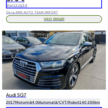
Preț
19 023 €
De la AMK AUTO TEAM IMPORT
Vezi detalii
Audi SQ7
2017
Motorină
4.0l
Automată/CVT/Robot
140 200km