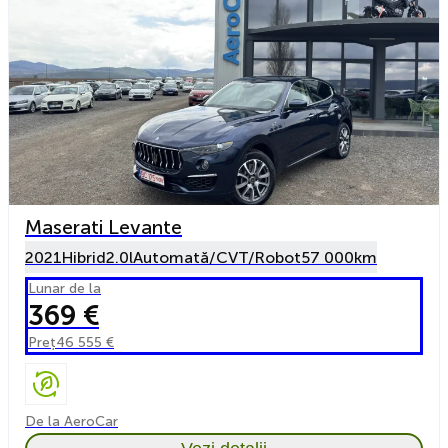
Maserati Levante
2021
Hibrid
2.0l
Automată/CVT/Robot
57 000km
Lunar de la
369 €
Preț
46 555 €
De la AeroCar