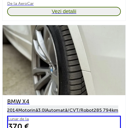
De la AeroCar
Vezi detalii
BMW X4
2014
Motorină
3.0l
Automată/CVT/Robot
285 794km
Lunar de la
370 €