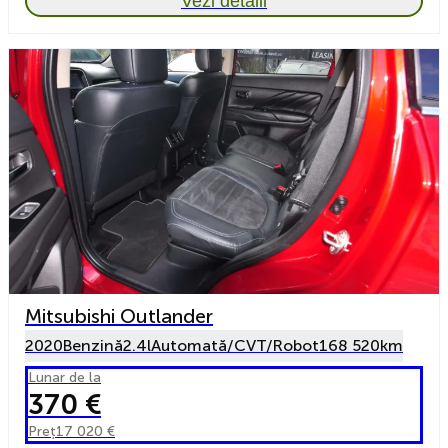
Vezi detalii
Mitsubishi Outlander
2020
Benzină
2.4l
Automată/CVT/Robot
168 520km
Lunar de la
370 €
Preț
17 020 €