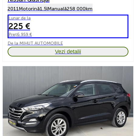
2011
Motorină
1.5l
Manuală
258 000km
Lunar de la
225 €
Preț
6 959 €
De la MIHUT AUTOMOBILE
Vezi detalii