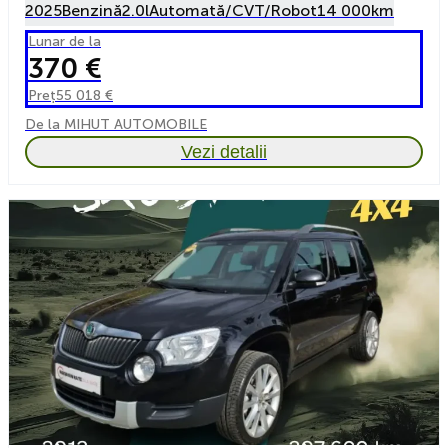
2025
Benzină
2.0l
Automată/CVT/Robot
14 000km
Lunar de la
370 €
Preț
55 018 €
De la MIHUT AUTOMOBILE
Vezi detalii