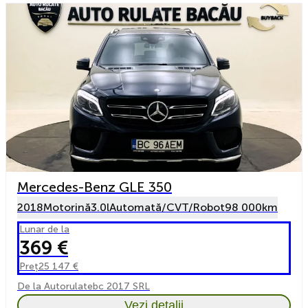
Mercedes-Benz GLE 350
2018
Motorină
3.0l
Automată/CVT/Robot
98 000km
Lunar de la
369 €
Preț
25 147 €
De la Autorulatebc 2017 SRL
Vezi detalii