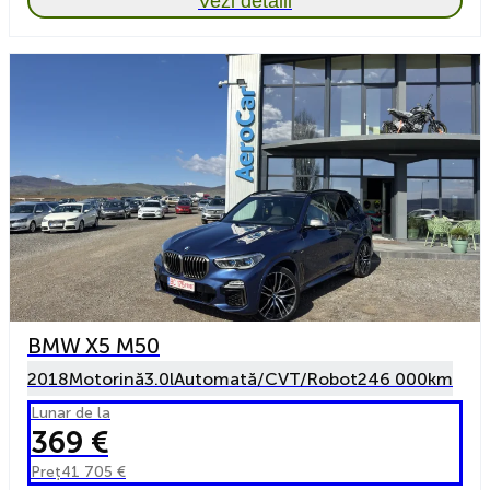
Vezi detalii
BMW X5 M50
2018
Motorină
3.0l
Automată/CVT/Robot
246 000km
Lunar de la
369 €
Preț
41 705 €