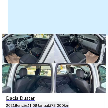
Dacia Duster
2021
Benzină
1.0l
Manuală
72 000km