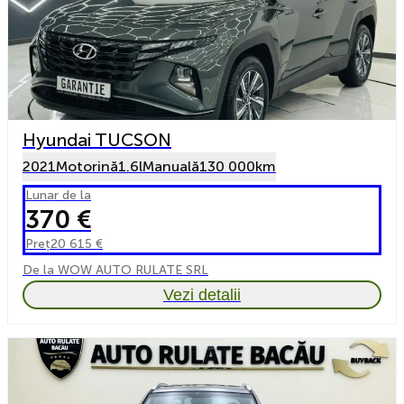
Hyundai TUCSON
2021
Motorină
1.6l
Manuală
130 000km
Lunar de la
370 €
Preț
20 615 €
De la WOW AUTO RULATE SRL
Vezi detalii