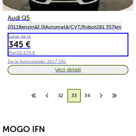
Audi Q5
2011
Benzină
2.0l
Automată/CVT/Robot
281 357km
Lunar de la
345 €
Preț
10 674 €
De la Autorulatebc 2017 SRL
Vezi detalii
32
33
34
MOGO IFN