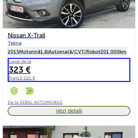
Nissan X-Trail
Tekna
2015
Motorină
1.6l
Automată/CVT/Robot
201 000km
Lunar de la
323 €
Preț
10 021 €
De la SEBAL AUTOMOBILE
Vezi detalii