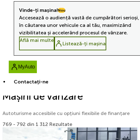
Vinde-ți mașina!
Nou
Accesează o audiență vastă de cumpărători serioși,
în căutarea unor vehicule ca al tău, maximizând
vizibilitatea și accelerând procesul de vânzare.
Află mai multe
Listează-ți mașina
MyAuto
Contactaţi-ne
Mașini de vânzare
Autoturisme accesibile cu opțiuni flexibile de finanțare
769 - 792 din 1 312 Rezultate