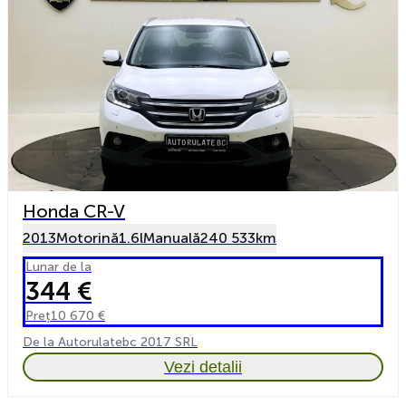
Honda CR-V
2013
Motorină
1.6l
Manuală
240 533km
Lunar de la
344 €
Preț
10 670 €
De la Autorulatebc 2017 SRL
Vezi detalii