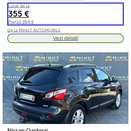
Lunar de la
355 €
Preț
10 964 €
De la MIHUT AUTOMOBILE
Vezi detalii
Nissan Qashqai