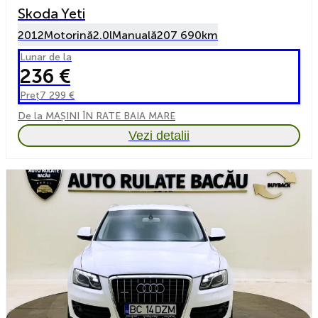
Skoda Yeti
2012
Motorină
2.0l
Manuală
207 690km
Lunar de la
236 €
Preț
7 299 €
De la MAȘINI ÎN RATE BAIA MARE
Vezi detalii