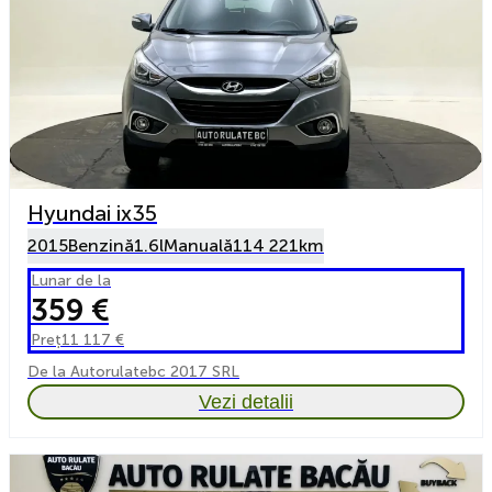
Hyundai ix35
2015
Benzină
1.6l
Manuală
114 221km
Lunar de la
359 €
Preț
11 117 €
De la Autorulatebc 2017 SRL
Vezi detalii