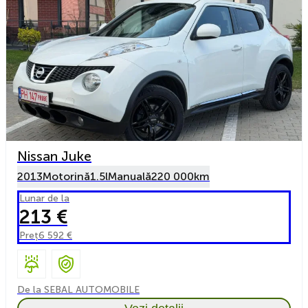
Nissan Juke
2013
Motorină
1.5l
Manuală
220 000km
Lunar de la
213 €
Preț
6 592 €
De la SEBAL AUTOMOBILE