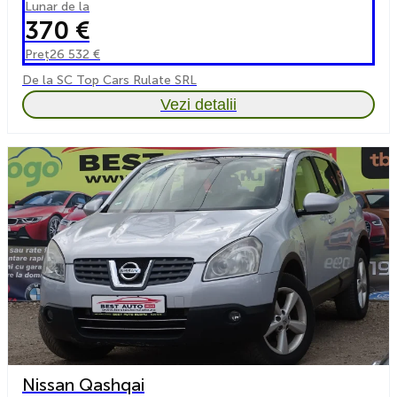
Lunar de la
370 €
Preț
26 532 €
De la SC Top Cars Rulate SRL
Vezi detalii
Nissan Qashqai