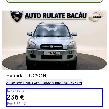
Hyundai TUCSON
2006
Benzină/Gaz
2.0l
Manuală
280 937km
Lunar de la
236 €
Preț
3 874 €