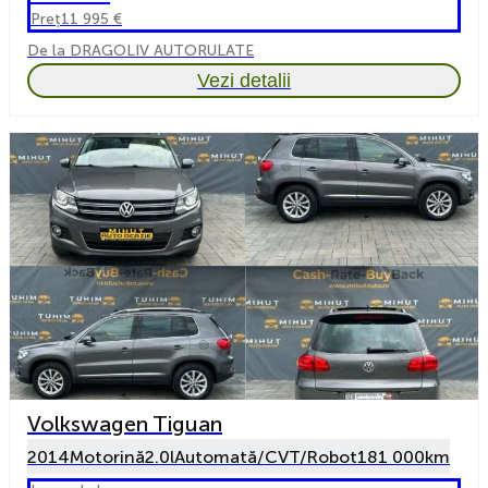
Preț
11 995 €
De la DRAGOLIV AUTORULATE
Vezi detalii
Volkswagen Tiguan
2014
Motorină
2.0l
Automată/CVT/Robot
181 000km