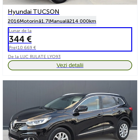
Hyundai TUCSON
2016
Motorină
1.7l
Manuală
214 000km
Lunar de la
344 €
Preț
10 669 €
De la LUC RULATE LYO93
Vezi detalii