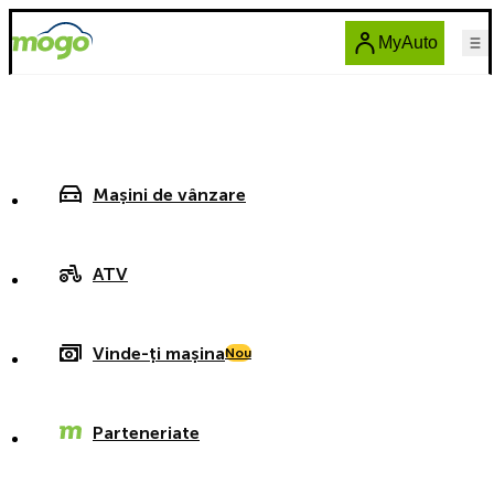
MyAuto
Mașini de vânzare
ATV
Vinde-ți mașina
Nou
Parteneriate