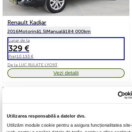
Renault Kadjar
2016
Motorină
1.5l
Manuală
184 000km
Lunar de la
329 €
Preț
10 193 €
De la LUC RULATE LYO93
Vezi detalii
Utilizarea responsabilă a datelor dvs.
Utilizăm module cookie pentru a asigura funcționalitatea site-