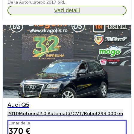
De la Autorulatebc 2017 SRL
Vezi detalii
Audi Q5
2010
Motorină
2.0l
Automată/CVT/Robot
293 000km
Lunar de la
370 €