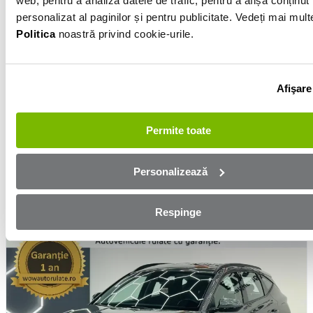
web, pentru a analiza datele de trafic, pentru a afișa conținut
personalizat al paginilor și pentru publicitate. Vedeți mai mult
Politica
noastră privind cookie-urile.
Renault Kadjar
Afişare
2016
Motorină
1.5l
Manuală
228 000km
Lunar de la
Permite toate
326 €
Preț
10 097 €
Personalizează
De la LUC RULATE LYO93
Vezi detalii
Respinge