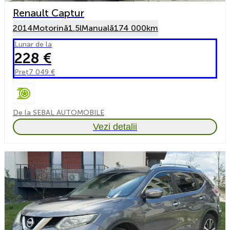
Renault Captur
2014
Motorină
1.5l
Manuală
174 000km
Lunar de la
228 €
Preț
7 049 €
De la SEBAL AUTOMOBILE
Vezi detalii