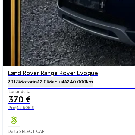
Land Rover Range Rover Evoque
2018
Motorină
2.0l
Manuală
240 000km
Lunar de la
370 €
Preț
11 505 €
De la SELECT CAR