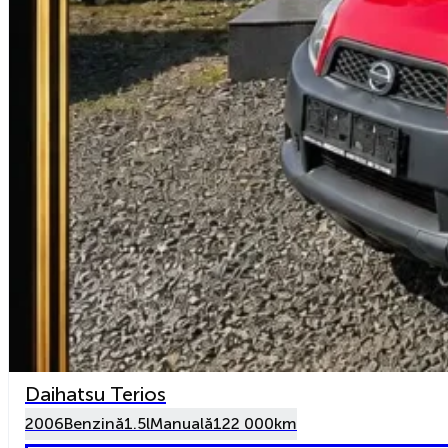
Daihatsu Terios
2006
Benzină
1.5l
Manuală
122 000km