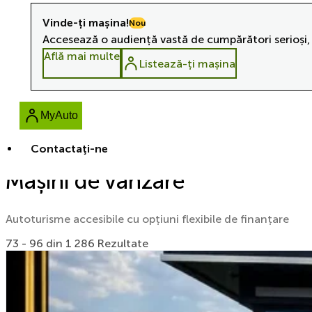
Vinde-ți mașina!
Nou
Accesează o audiență vastă de cumpărători serioși, 
Află mai multe
Listează-ți mașina
MyAuto
Contactaţi-ne
Mașini de vânzare
Autoturisme accesibile cu opțiuni flexibile de finanțare
73 - 96 din 1 286 Rezultate