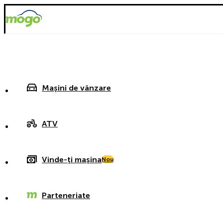
Mașini de vânzare
ATV
Vinde-ți mașina
Nou
Parteneriate