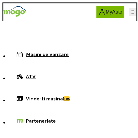
MyAuto
Mașini de vânzare
ATV
Vinde-ți mașina
Nou
Parteneriate