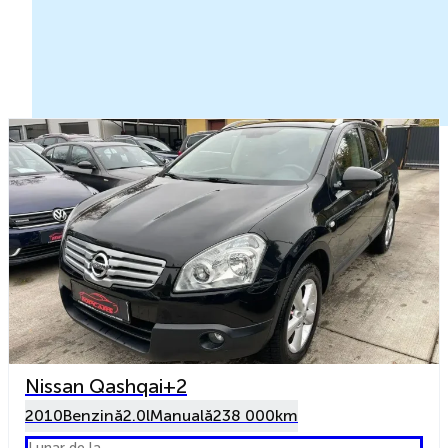
Nissan Qashqai+2
2010
Benzină
2.0l
Manuală
238 000km
Lunar de la