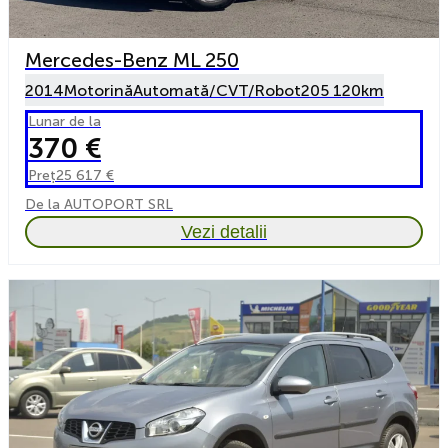
Mercedes-Benz ML 250
2014
Motorină
Automată/CVT/Robot
205 120km
Lunar de la
370 €
Preț
25 617 €
De la AUTOPORT SRL
Vezi detalii