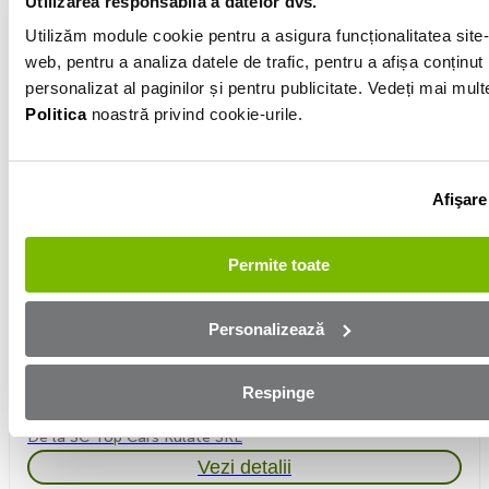
Utilizarea responsabilă a datelor dvs.
Utilizăm module cookie pentru a asigura funcționalitatea site-
web, pentru a analiza datele de trafic, pentru a afișa conținut
personalizat al paginilor și pentru publicitate. Vedeți mai mult
Politica
noastră privind cookie-urile.
Afişare
Permite toate
Audi Q5
2017
Motorină
2.0l
Automată/CVT/Robot
188 200km
Personalizează
Lunar de la
370 €
Respinge
Preț
14 016 €
De la SC Top Cars Rulate SRL
Vezi detalii