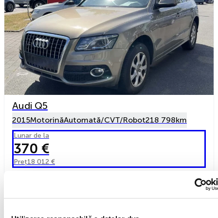
Audi Q5
2015
Motorină
Automată/CVT/Robot
218 798km
Lunar de la
370 €
Preț
18 012 €
De la AUTOPORT SRL
Vezi detalii