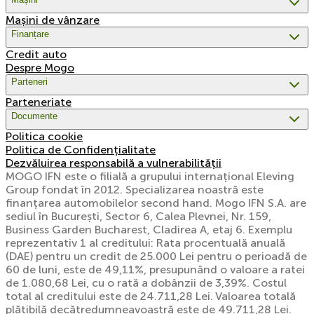
Mașini de vânzare
Finanțare
Credit auto
Despre Mogo
Parteneri
Parteneriate
Documente
Politica cookie
Politica de Confidențialitate
Dezvăluirea responsabilă a vulnerabilității
MOGO IFN este o filială a grupului internațional Eleving
Group fondat în 2012. Specializarea noastră este
finanțarea automobilelor second hand. Mogo IFN S.A. are
sediul în București, Sector 6, Calea Plevnei, Nr. 159,
Business Garden Bucharest, Cladirea A, etaj 6. Exemplu
reprezentativ 1 al creditului: Rata procentuală anuală
(DAE) pentru un credit de 25.000 Lei pentru o perioadă de
60 de luni, este de 49,11%, presupunând o valoare a ratei
de 1.080,68 Lei, cu o rată a dobânzii de 3,39%. Costul
total al creditului este de 24.711,28 Lei. Valoarea totală
plătibilă decătredumneavoastră este de 49.711,28 Lei.