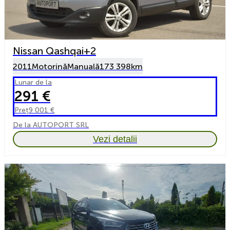
Nissan Qashqai+2
2011
Motorină
Manuală
173 398km
Lunar de la
291 €
Preț
9 001 €
De la AUTOPORT SRL
Vezi detalii