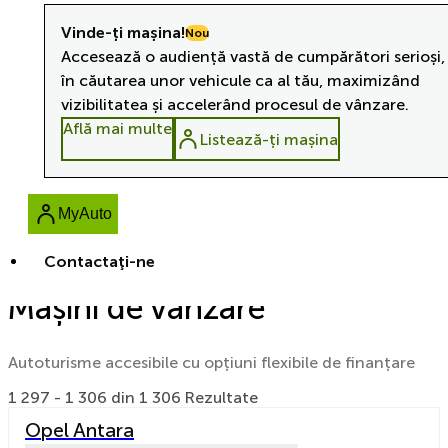
Vinde-ți mașina!
Nou
Accesează o audiență vastă de cumpărători serioși,
în căutarea unor vehicule ca al tău, maximizând
vizibilitatea și accelerând procesul de vânzare.
Află mai multe
Listează-ți mașina
MyAuto
Contactaţi-ne
Mașini de vânzare
Autoturisme accesibile cu opțiuni flexibile de finanțare
1 297 - 1 306 din 1 306 Rezultate
Opel Antara