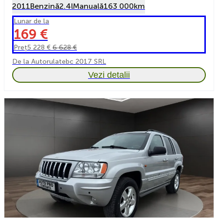
2011
Benzină
2.4l
Manuală
163 000km
Lunar de la
169 €
Preț
5 228 €
6 628 €
De la Autorulatebc 2017 SRL
Vezi detalii