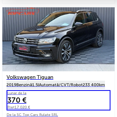
Volkswagen Tiguan
2019
Benzină
1.5l
Automată/CVT/Robot
233 400km
Lunar de la
370 €
Preț
17 020 €
De la SC Top Cars Rulate SRL