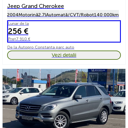
Jeep Grand Cherokee
2004
Motorină
2.7l
Automată/CVT/Robot
140 000km
Lunar de la
256 €
Preț
7 910 €
De la Autopro Constanta parc auto
Vezi detalii