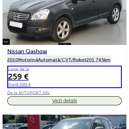
Nissan Qashqai
2010
Motorină
Automată/CVT/Robot
201 745km
Lunar de la
259 €
Preț
8 000 €
De la AUTOPORT SRL
Vezi detalii