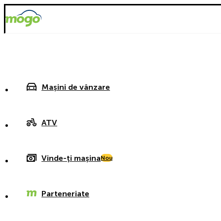
Mașini de vânzare
ATV
Vinde-ți mașina
Nou
Parteneriate