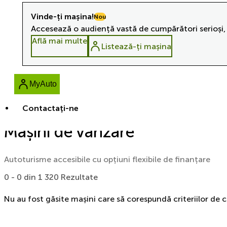
Vinde-ți mașina!
Nou
Accesează o audiență vastă de cumpărători serioși, 
Află mai multe
Listează-ți mașina
MyAuto
Contactaţi-ne
Mașini de vânzare
Autoturisme accesibile cu opțiuni flexibile de finanțare
0 - 0 din 1 320 Rezultate
Nu au fost găsite mașini care să corespundă criteriilor de 