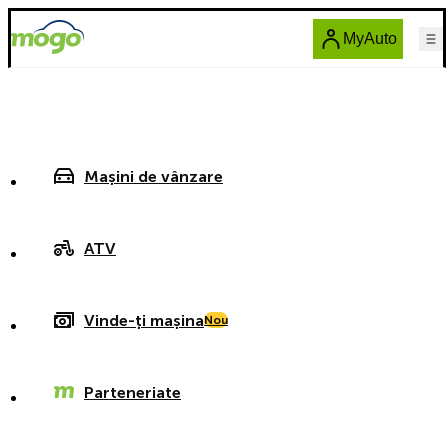
MyAuto
Mașini de vânzare
ATV
Vinde-ți mașina
Nou
Parteneriate