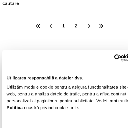
căutare
1
2
MOGO IFN
MOGO IFN este o filială a grupului internațional
Utilizarea responsabilă a datelor dvs.
Eleving Group fondat în 2012. Specializarea
noastră este finanțarea automobilelor second
Utilizăm module cookie pentru a asigura funcționalitatea site-
hand. Mogo IFN S.A. are sediul în București,
web, pentru a analiza datele de trafic, pentru a afișa conținut
Sector 6, Calea Plevnei, Nr. 159, Business Garden
personalizat al paginilor și pentru publicitate. Vedeți mai mult
Bucharest, Cladirea A, etaj 6.
Politica
noastră privind cookie-urile.
Exemplu reprezentativ 1 al creditului: Rata procentuală
anuală (DAE) pentru un credit de 25.000 Lei pentru o
perioadă de 60 de luni, este de 49,11%, presupunând o