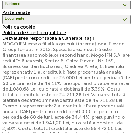
Parteneri
Parteneriate
Documente
Politica cookie
Politica de Confidențialitate
Dezvăluirea responsabilă a vulnerabilității
MOGO IFN este o filială a grupului internațional Eleving
Group fondat în 2012. Specializarea noastră este
finanțarea automobilelor second hand. Mogo IFN S.A. are
sediul în București, Sector 6, Calea Plevnei, Nr. 159,
Business Garden Bucharest, Cladirea A, etaj 6. Exemplu
reprezentativ 1 al creditului: Rata procentuală anuală
(DAE) pentru un credit de 25.000 Lei pentru o perioadă de
60 de luni, este de 49,11%, presupunând o valoare a ratei
de 1.080,68 Lei, cu o rată a dobânzii de 3,39%. Costul
total al creditului este de 24.711,28 Lei. Valoarea totală
plătibilă decătredumneavoastră este de 49.711,28 Lei.
Exemplu reprezentativ 2 al creditului: Rata procentuală
anuală (DAE) pentru un credit de60.000 Lei pentru o
perioadă de 60 de luni, este de 34,44%, presupunând o
valoare a ratei de 1.941,20 Lei, cu o rată a dobânzii de
2,50%. Costul total al creditului este de 56.472,00 Lei.