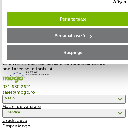
Afişare
valoare a ratei de 1.080,68 Lei, cu o rată a dobânzii de
3,39%. Costul total al creditului este de 24.711,28 Lei.
Valoarea totală plătibilă decătredumneavoastră este de
Permite toate
49.711,28 Lei.
Exemplu reprezentativ 2 al creditului: Rata procentuală
Personalizează
anuală (DAE) pentru un credit de 60.000 Lei pentru o
perioadă de 60 de luni, este de 34,44%, presupunând o
valoare a ratei de 1.941,20 Lei, cu o rată a dobânzii de
2,50%. Costul total al creditului este de 56.472,00 Lei.
Respinge
Valoarea totală plătibilă de către dumneavoastră este de
11.6472,00 Lei. Acordarea creditului depinde de
bonitatea solicitantului.
031 630 2621
sales@mogo.ro
Mașini
Mașini de vânzare
Finanțare
Credit auto
Despre Mogo