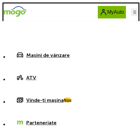
MyAuto
Mașini de vânzare
ATV
Vinde-ți mașina
Nou
Parteneriate