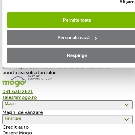
Afişare
valoare a ratei de 1.080,68 Lei, cu o rată a dobânzii de
3,39%. Costul total al creditului este de 24.711,28 Lei.
Valoarea totală plătibilă decătredumneavoastră este de
Permite toate
49.711,28 Lei.
Exemplu reprezentativ 2 al creditului: Rata procentuală
Personalizează
anuală (DAE) pentru un credit de 60.000 Lei pentru o
perioadă de 60 de luni, este de 34,44%, presupunând o
valoare a ratei de 1.941,20 Lei, cu o rată a dobânzii de
2,50%. Costul total al creditului este de 56.472,00 Lei.
Respinge
Valoarea totală plătibilă de către dumneavoastră este de
11.6472,00 Lei. Acordarea creditului depinde de
bonitatea solicitantului.
031 630 2621
sales@mogo.ro
Mașini
Mașini de vânzare
Finanțare
Credit auto
Despre Mogo