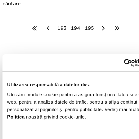
căutare
193
194
195
MOGO IFN
MOGO IFN este o filială a grupului internațional
Utilizarea responsabilă a datelor dvs.
Eleving Group fondat în 2012. Specializarea
noastră este finanțarea automobilelor second
Utilizăm module cookie pentru a asigura funcționalitatea site-
hand. Mogo IFN S.A. are sediul în București,
web, pentru a analiza datele de trafic, pentru a afișa conținut
Sector 6, Calea Plevnei, Nr. 159, Business Garden
personalizat al paginilor și pentru publicitate. Vedeți mai mult
Bucharest, Cladirea A, etaj 6.
Politica
noastră privind cookie-urile.
Exemplu reprezentativ 1 al creditului: Rata procentuală
anuală (DAE) pentru un credit de 25.000 Lei pentru o
perioadă de 60 de luni, este de 49,11%, presupunând o