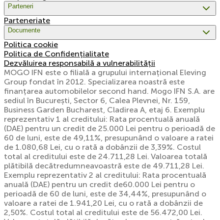
Parteneri
Parteneriate
Documente
Politica cookie
Politica de Confidențialitate
Dezvăluirea responsabilă a vulnerabilității
MOGO IFN este o filială a grupului internațional Eleving
Group fondat în 2012. Specializarea noastră este
finanțarea automobilelor second hand. Mogo IFN S.A. are
sediul în București, Sector 6, Calea Plevnei, Nr. 159,
Business Garden Bucharest, Cladirea A, etaj 6. Exemplu
reprezentativ 1 al creditului: Rata procentuală anuală
(DAE) pentru un credit de 25.000 Lei pentru o perioadă de
60 de luni, este de 49,11%, presupunând o valoare a ratei
de 1.080,68 Lei, cu o rată a dobânzii de 3,39%. Costul
total al creditului este de 24.711,28 Lei. Valoarea totală
plătibilă decătredumneavoastră este de 49.711,28 Lei.
Exemplu reprezentativ 2 al creditului: Rata procentuală
anuală (DAE) pentru un credit de60.000 Lei pentru o
perioadă de 60 de luni, este de 34,44%, presupunând o
valoare a ratei de 1.941,20 Lei, cu o rată a dobânzii de
2,50%. Costul total al creditului este de 56.472,00 Lei.