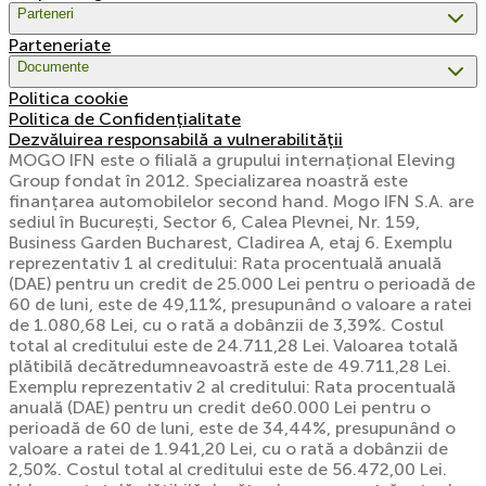
Parteneri
Parteneriate
Documente
Politica cookie
Politica de Confidențialitate
Dezvăluirea responsabilă a vulnerabilității
MOGO IFN este o filială a grupului internațional Eleving
Group fondat în 2012. Specializarea noastră este
finanțarea automobilelor second hand. Mogo IFN S.A. are
sediul în București, Sector 6, Calea Plevnei, Nr. 159,
Business Garden Bucharest, Cladirea A, etaj 6. Exemplu
reprezentativ 1 al creditului: Rata procentuală anuală
(DAE) pentru un credit de 25.000 Lei pentru o perioadă de
60 de luni, este de 49,11%, presupunând o valoare a ratei
de 1.080,68 Lei, cu o rată a dobânzii de 3,39%. Costul
total al creditului este de 24.711,28 Lei. Valoarea totală
plătibilă decătredumneavoastră este de 49.711,28 Lei.
Exemplu reprezentativ 2 al creditului: Rata procentuală
anuală (DAE) pentru un credit de60.000 Lei pentru o
perioadă de 60 de luni, este de 34,44%, presupunând o
valoare a ratei de 1.941,20 Lei, cu o rată a dobânzii de
2,50%. Costul total al creditului este de 56.472,00 Lei.