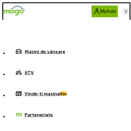
MyAuto
Mașini de vânzare
ATV
Vinde-ți mașina
Nou
Parteneriate