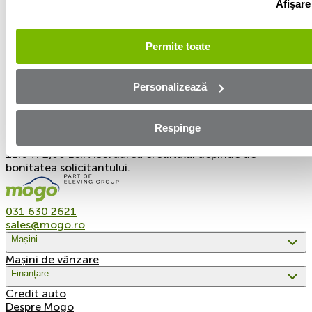
Afişare
valoare a ratei de 1.080,68 Lei, cu o rată a dobânzii de
3,39%. Costul total al creditului este de 24.711,28 Lei.
Valoarea totală plătibilă decătredumneavoastră este de
Permite toate
49.711,28 Lei.
Exemplu reprezentativ 2 al creditului: Rata procentuală
Personalizează
anuală (DAE) pentru un credit de 60.000 Lei pentru o
perioadă de 60 de luni, este de 34,44%, presupunând o
valoare a ratei de 1.941,20 Lei, cu o rată a dobânzii de
2,50%. Costul total al creditului este de 56.472,00 Lei.
Respinge
Valoarea totală plătibilă de către dumneavoastră este de
11.6472,00 Lei. Acordarea creditului depinde de
bonitatea solicitantului.
031 630 2621
sales@mogo.ro
Mașini
Mașini de vânzare
Finanțare
Credit auto
Despre Mogo