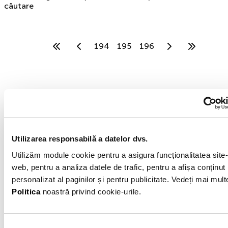
căutare
194
195
196
MOGO IFN
MOGO IFN este o filială a grupului internațional
Utilizarea responsabilă a datelor dvs.
Eleving Group fondat în 2012. Specializarea
noastră este finanțarea automobilelor second
Utilizăm module cookie pentru a asigura funcționalitatea site-
hand. Mogo IFN S.A. are sediul în București,
web, pentru a analiza datele de trafic, pentru a afișa conținut
Sector 6, Calea Plevnei, Nr. 159, Business Garden
personalizat al paginilor și pentru publicitate. Vedeți mai mult
Bucharest, Cladirea A, etaj 6.
Politica
noastră privind cookie-urile.
Exemplu reprezentativ 1 al creditului: Rata procentuală
anuală (DAE) pentru un credit de 25.000 Lei pentru o
perioadă de 60 de luni, este de 49,11%, presupunând o