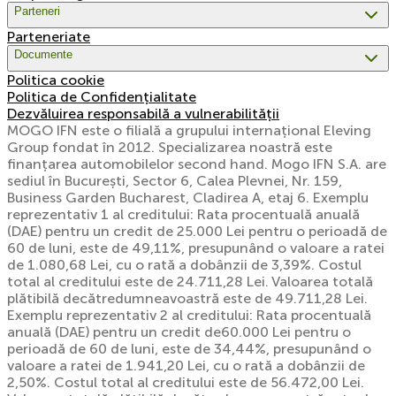
Parteneri
Parteneriate
Documente
Politica cookie
Politica de Confidențialitate
Dezvăluirea responsabilă a vulnerabilității
MOGO IFN este o filială a grupului internațional Eleving
Group fondat în 2012. Specializarea noastră este
finanțarea automobilelor second hand. Mogo IFN S.A. are
sediul în București, Sector 6, Calea Plevnei, Nr. 159,
Business Garden Bucharest, Cladirea A, etaj 6. Exemplu
reprezentativ 1 al creditului: Rata procentuală anuală
(DAE) pentru un credit de 25.000 Lei pentru o perioadă de
60 de luni, este de 49,11%, presupunând o valoare a ratei
de 1.080,68 Lei, cu o rată a dobânzii de 3,39%. Costul
total al creditului este de 24.711,28 Lei. Valoarea totală
plătibilă decătredumneavoastră este de 49.711,28 Lei.
Exemplu reprezentativ 2 al creditului: Rata procentuală
anuală (DAE) pentru un credit de60.000 Lei pentru o
perioadă de 60 de luni, este de 34,44%, presupunând o
valoare a ratei de 1.941,20 Lei, cu o rată a dobânzii de
2,50%. Costul total al creditului este de 56.472,00 Lei.