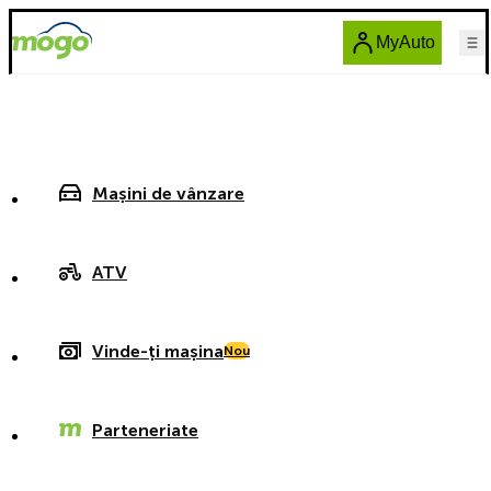
MyAuto
Mașini de vânzare
ATV
Vinde-ți mașina
Nou
Parteneriate