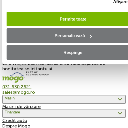
Afişare
valoare a ratei de 1.080,68 Lei, cu o rată a dobânzii de
3,39%. Costul total al creditului este de 24.711,28 Lei.
Valoarea totală plătibilă decătredumneavoastră este de
Permite toate
49.711,28 Lei.
Exemplu reprezentativ 2 al creditului: Rata procentuală
Personalizează
anuală (DAE) pentru un credit de 60.000 Lei pentru o
perioadă de 60 de luni, este de 34,44%, presupunând o
valoare a ratei de 1.941,20 Lei, cu o rată a dobânzii de
2,50%. Costul total al creditului este de 56.472,00 Lei.
Respinge
Valoarea totală plătibilă de către dumneavoastră este de
11.6472,00 Lei. Acordarea creditului depinde de
bonitatea solicitantului.
031 630 2621
sales@mogo.ro
Mașini
Mașini de vânzare
Finanțare
Credit auto
Despre Mogo