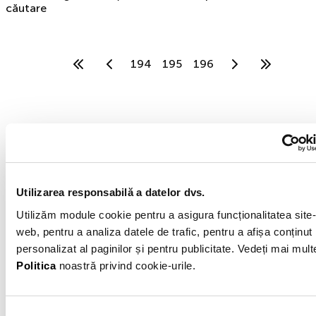
căutare
194
195
196
MOGO IFN
MOGO IFN este o filială a grupului internațional
Utilizarea responsabilă a datelor dvs.
Eleving Group fondat în 2012. Specializarea
noastră este finanțarea automobilelor second
Utilizăm module cookie pentru a asigura funcționalitatea site-
hand. Mogo IFN S.A. are sediul în București,
web, pentru a analiza datele de trafic, pentru a afișa conținut
Sector 6, Calea Plevnei, Nr. 159, Business Garden
personalizat al paginilor și pentru publicitate. Vedeți mai mult
Bucharest, Cladirea A, etaj 6.
Politica
noastră privind cookie-urile.
Exemplu reprezentativ 1 al creditului: Rata procentuală
anuală (DAE) pentru un credit de 25.000 Lei pentru o
perioadă de 60 de luni, este de 49,11%, presupunând o