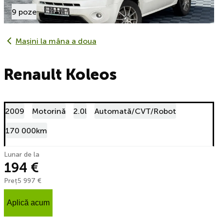
9 poze
Mașini la mâna a doua
Renault Koleos
2009
Motorină
2.0l
Automată/CVT/Robot
170 000km
Lunar de la
194 €
Preț
5 997 €
Aplică acum