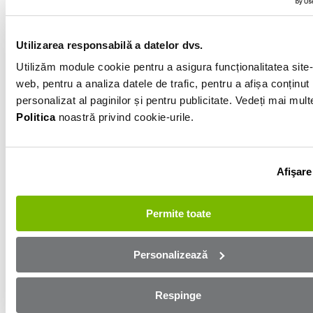
170 000km
Alb
Utilizarea responsabilă a datelor dvs.
Utilizăm module cookie pentru a asigura funcționalitatea site-
web, pentru a analiza datele de trafic, pentru a afișa conținut
Informatiile vanzatorului
personalizat al paginilor și pentru publicitate. Vedeți mai mult
Politica
noastră privind cookie-urile.
0751515161
Afișează numărul
Trimite e-mail
Afişare
Bacau
Permite toate
Aplică online și bucură-te de
aprobare rapidă!
Personalizează
Ești mai aproape de mașina dorită! Completează
Respinge
formularul de mai jos și te contactăm in cel mai scurt