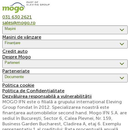
031 630 2621
sales@mogo.ro
Mașini
Mașini de vânzare
Finanțare
Credit auto
Despre Mogo
Parteneri
Parteneriate
Documente
Politica cookie
Politica de Confidențialitate
Dezvăluirea responsabilă a vulnerabilității
MOGO IFN este o filială a grupului internațional Eleving
Group fondat în 2012. Specializarea noastră este
finanțarea automobilelor second hand. Mogo IFN S.A. are
sediul în București, Sector 6, Calea Plevnei, Nr. 159,
Business Garden Bucharest, Cladirea A, etaj 6. Exemplu
reprezentativ 1 al creditului: Rata procentuală anuală