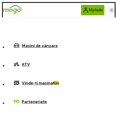
MyAuto
Mașini de vânzare
ATV
Vinde-ți mașina
Nou
Parteneriate