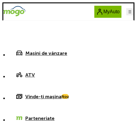
MyAuto
Mașini de vânzare
ATV
Vinde-ți mașina
Nou
Parteneriate