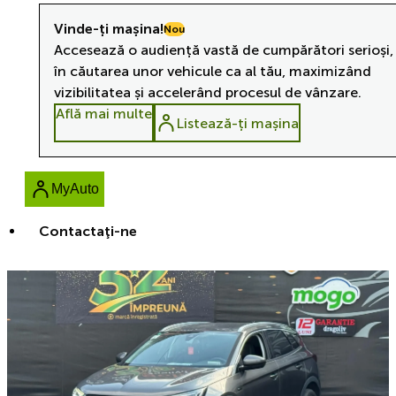
Vinde-ți mașina!
Nou
Accesează o audiență vastă de cumpărători serioși,
în căutarea unor vehicule ca al tău, maximizând
vizibilitatea și accelerând procesul de vânzare.
Află mai multe
Listează-ți mașina
MyAuto
Contactaţi-ne