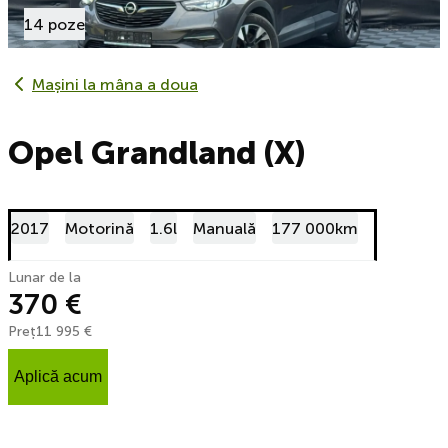
14 poze
Mașini la mâna a doua
Opel Grandland (X)
2017
Motorină
1.6l
Manuală
177 000km
Lunar de la
370 €
Preț
11 995 €
Aplică acum