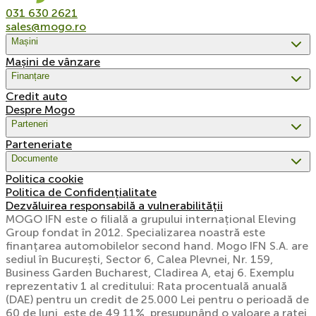
031 630 2621
sales@mogo.ro
Mașini
Mașini de vânzare
Finanțare
Credit auto
Despre Mogo
Parteneri
Parteneriate
Documente
Politica cookie
Politica de Confidențialitate
Dezvăluirea responsabilă a vulnerabilității
MOGO IFN este o filială a grupului internațional Eleving
Group fondat în 2012. Specializarea noastră este
finanțarea automobilelor second hand. Mogo IFN S.A. are
sediul în București, Sector 6, Calea Plevnei, Nr. 159,
Business Garden Bucharest, Cladirea A, etaj 6. Exemplu
reprezentativ 1 al creditului: Rata procentuală anuală
(DAE) pentru un credit de 25.000 Lei pentru o perioadă de
60 de luni, este de 49,11%, presupunând o valoare a ratei