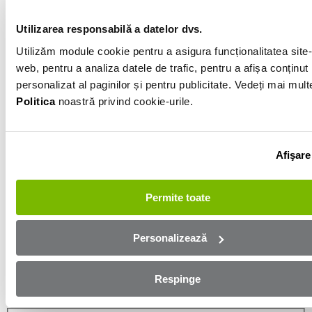
Gri
Utilizarea responsabilă a datelor dvs.
Utilizăm module cookie pentru a asigura funcționalitatea site-
Informatiile vanzatorului
web, pentru a analiza datele de trafic, pentru a afișa conținut
personalizat al paginilor și pentru publicitate. Vedeți mai mult
0751515161
Politica
noastră privind cookie-urile.
Afișează numărul
Trimite e-mail
Bacau
Afişare
Aplică online și bucură-te de
Permite toate
aprobare rapidă!
Personalizează
Ești mai aproape de mașina dorită! Completează
formularul de mai jos și te contactăm in cel mai scurt
Respinge
timp!