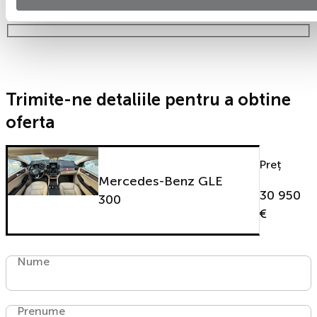
timp!
Trimite-ne detaliile pentru a obtine
oferta
Preț
Mercedes-Benz GLE
30 950
300
€
Nume
Prenume