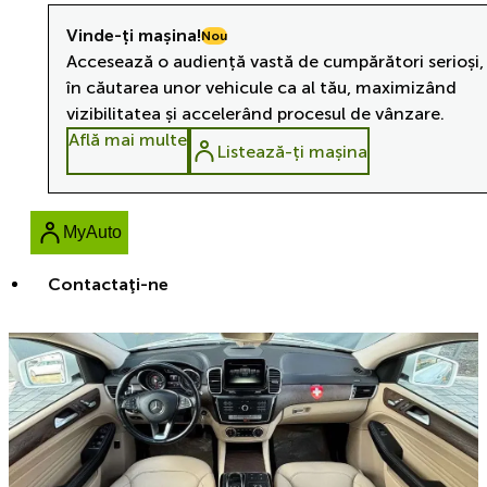
Vinde-ți mașina!
Nou
Accesează o audiență vastă de cumpărători serioși,
în căutarea unor vehicule ca al tău, maximizând
vizibilitatea și accelerând procesul de vânzare.
Află mai multe
Listează-ți mașina
MyAuto
Contactaţi-ne