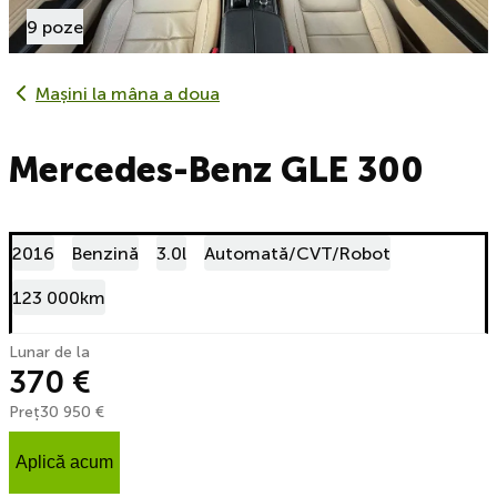
9 poze
Mașini la mâna a doua
Mercedes-Benz GLE 300
2016
Benzină
3.0l
Automată/CVT/Robot
123 000km
Lunar de la
370 €
Preț
30 950 €
Aplică acum