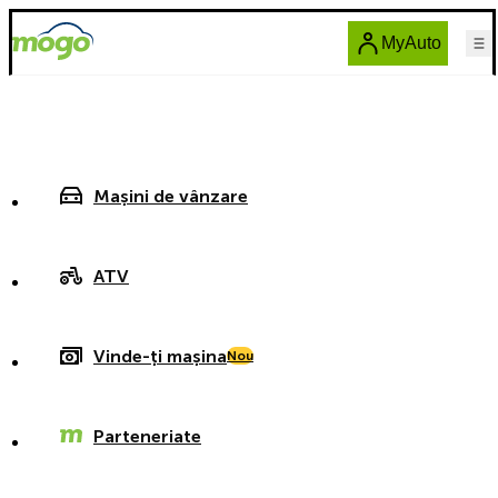
MyAuto
Mașini de vânzare
ATV
Vinde-ți mașina
Nou
Parteneriate