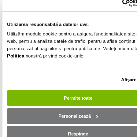
123 000km
Alb
Utilizarea responsabilă a datelor dvs.
Utilizăm module cookie pentru a asigura funcționalitatea site-
Informatiile vanzatorului
web, pentru a analiza datele de trafic, pentru a afișa conținut
personalizat al paginilor și pentru publicitate. Vedeți mai mult
0757700503
Politica
noastră privind cookie-urile.
Afișează numărul
Trimite e-mail
Bihor
Afişare
Aplică online și bucură-te de
Permite toate
aprobare rapidă!
Personalizează
Ești mai aproape de mașina dorită! Completează
formularul de mai jos și te contactăm in cel mai scurt
Respinge