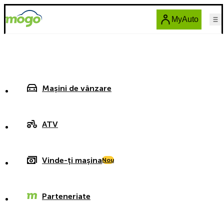
MyAuto
Mașini de vânzare
ATV
Vinde-ți mașina
Nou
Parteneriate