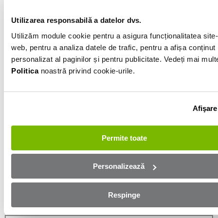
Gri
Utilizarea responsabilă a datelor dvs.
Utilizăm module cookie pentru a asigura funcționalitatea site-
Informatiile vanzatorului
web, pentru a analiza datele de trafic, pentru a afișa conținut
personalizat al paginilor și pentru publicitate. Vedeți mai mult
0740092172
Politica
noastră privind cookie-urile.
Afișează numărul
Trimite e-mail
Salaj
Afişare
Aplică online și bucură-te de
Permite toate
aprobare rapidă!
Personalizează
Ești mai aproape de mașina dorită! Completează
formularul de mai jos și te contactăm in cel mai scurt
Respinge
timp!