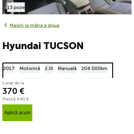
13 poze
Mașini la mâna a doua
Hyundai TUCSON
2017
Motorină
2.0l
Manuală
204 000km
Lunar de la
370 €
Preț
16 640 €
Aplică acum