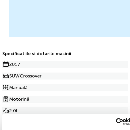
Specificatiile si dotarile masinii
2017
SUV/Crossover
Manuală
Motorină
2.0l
204 000km