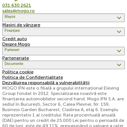
031 630 2621
sales@mogo.ro
Mașini
Mașini de vânzare
Finanțare
Credit auto
Despre Mogo
Parteneri
Parteneriate
Documente
Politica cookie
Politica de Confidențialitate
Dezvăluirea responsabilă a vulnerabilității
MOGO IFN este o filială a grupului internațional Eleving
Group fondat în 2012. Specializarea noastră este
finanțarea automobilelor second hand. Mogo IFN S.A. are
sediul în București, Sector 6, Calea Plevnei, Nr. 159,
Business Garden Bucharest, Cladirea A, etaj 6. Exemplu
reprezentativ 1 al creditului: Rata procentuală anuală
(DAE) pentru un credit de 25.000 Lei pentru o perioadă de
60 de luni, este de 49,11%, presupunând o valoare a ratei