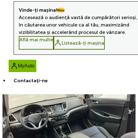
Vinde-ți mașina!
Nou
Accesează o audiență vastă de cumpărători serioși,
în căutarea unor vehicule ca al tău, maximizând
vizibilitatea și accelerând procesul de vânzare.
Află mai multe
Listează-ți mașina
MyAuto
Contactaţi-ne