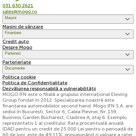
031 630 2621
sales@mogo.ro
Mașini
Mașini de vânzare
Finanțare
Credit auto
Despre Mogo
Parteneri
Parteneriate
Documente
Politica cookie
Politica de Confidențialitate
Dezvăluirea responsabilă a vulnerabilității
MOGO IFN este o filială a grupului internațional Eleving
Group fondat în 2012. Specializarea noastră este
finanțarea automobilelor second hand. Mogo IFN S.A. are
sediul în București, Sector 6, Calea Plevnei, Nr. 159,
Business Garden Bucharest, Cladirea A, etaj 6. Exemplu
reprezentativ 1 al creditului: Rata procentuală anuală
(DAE) pentru un credit de 25.000 Lei pentru o perioadă de
60 de luni, este de 49,11%, presupunând o valoare a ratei