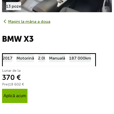
13 poze
Mașini la mâna a doua
BMW X3
2017
Motorină
2.0l
Manuală
187 000km
Lunar de la
370 €
Preț
18 602 €
Aplică acum