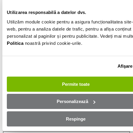
Negru
Utilizarea responsabilă a datelor dvs.
Utilizăm module cookie pentru a asigura funcționalitatea site-
Informatiile vanzatorului
web, pentru a analiza datele de trafic, pentru a afișa conținut
personalizat al paginilor și pentru publicitate. Vedeți mai mult
0740092172
Politica
noastră privind cookie-urile.
Afișează numărul
Trimite e-mail
Salaj
Afişare
Aplică online și bucură-te de
Permite toate
aprobare rapidă!
Personalizează
Ești mai aproape de mașina dorită! Completează
formularul de mai jos și te contactăm in cel mai scurt
Respinge
timp!