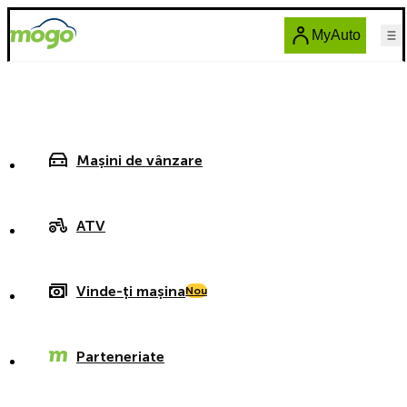
MyAuto
Mașini de vânzare
ATV
Vinde-ți mașina
Nou
Parteneriate