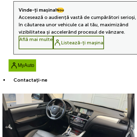
Vinde-ți mașina!
Nou
Accesează o audiență vastă de cumpărători serioși,
în căutarea unor vehicule ca al tău, maximizând
vizibilitatea și accelerând procesul de vânzare.
Află mai multe
Listează-ți mașina
MyAuto
Contactaţi-ne