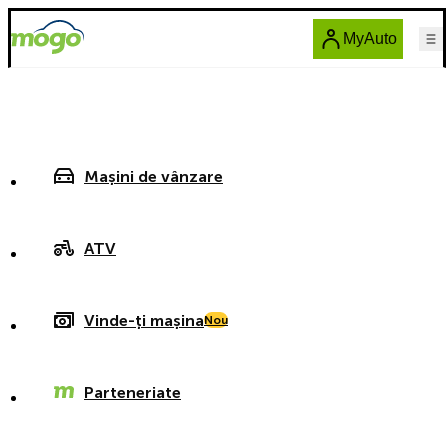
MyAuto
Mașini de vânzare
ATV
Vinde-ți mașina
Nou
Parteneriate