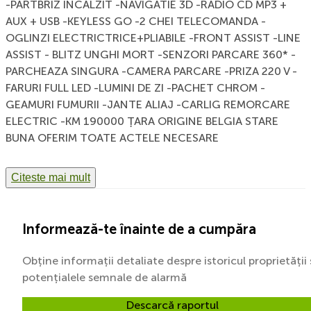
-PARTBRIZ INCALZIT -NAVIGATIE 3D -RADIO CD MP3 +
AUX + USB -KEYLESS GO -2 CHEI TELECOMANDA -
OGLINZI ELECTRICTRICE+PLIABILE -FRONT ASSIST -LINE
ASSIST - BLITZ UNGHI MORT -SENZORI PARCARE 360* -
PARCHEAZA SINGURA -CAMERA PARCARE -PRIZA 220 V -
FARURI FULL LED -LUMINI DE ZI -PACHET CHROM -
GEAMURI FUMURII -JANTE ALIAJ -CARLIG REMORCARE
ELECTRIC -KM 190000 ȚARA ORIGINE BELGIA STARE
BUNA OFERIM TOATE ACTELE NECESARE
INMATRICULARII 🚗OFERIM GARANȚIE 🚗 PRET. 19.999 €
neg. Tel. 0767 162 226 🚗🚗🚗🚗🚗🚗🚗🚗🚗🚗🚗🚗🚗🚗🚗
Citeste mai mult
Posibilitate cumparare in RATE : Posibilitate rate cu
buletinul maxim 2 ore. Tel. TBI CREDIT 0723659210 Tel.
MOGO CREDIT 0757573084 Tel. HAPPY CREDIT
Informează-te înainte de a cumpăra
0742088455 Tel. CLARET CREDIT 0786871078 etc. -
FARA AVANS - Persoane fizice - Pensionari - Soferi
Obține informații detaliate despre istoricul proprietății 
angajati in tara cu diurna externa - Soferi angajati pe
potențialele semnale de alarmă
Comunitate - Acceptam si contractele din afara tarii -
Societati comerciale : S.R.L. , I.I. , P.F.A. etc. .... - Societati
Descarcă raportul