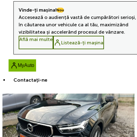
Vinde-ți mașina!
Nou
Accesează o audiență vastă de cumpărători serioși,
în căutarea unor vehicule ca al tău, maximizând
vizibilitatea și accelerând procesul de vânzare.
Află mai multe
Listează-ți mașina
MyAuto
Contactaţi-ne