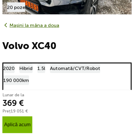
20 poze
Mașini la mâna a doua
Volvo XC40
2020
Hibrid
1.5l
Automată/CVT/Robot
190 000km
Lunar de la
369 €
Preț
19 051 €
Aplică acum