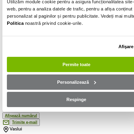
Utilizăm module cookie pentru a asigura funcționalitatea site-
Automată/CVT/Robot
web, pentru a analiza datele de trafic, pentru a afișa conținut
Hibrid
personalizat al paginilor și pentru publicitate. Vedeți mai mult
Politica
noastră privind cookie-urile.
1.5l
190 000km
Afişare
Negru
VIN
YV1XZBBVFL2305168
Permite toate
Descarcă raportul
Personalizează
Informatiile vanzatorului
Respinge
0767162226
Afișează numărul
Trimite e-mail
Vaslui