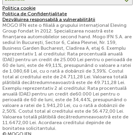
Politica cookie
Politica de Confidențialitate
Dezvăluirea responsabilă a vulnerabilității
MOGO IFN este o filială a grupului internațional Eleving
Group fondat în 2012. Specializarea noastră este
finanțarea automobilelor second hand. Mogo IFN S.A. are
sediul în București, Sector 6, Calea Plevnei, Nr. 159,
Business Garden Bucharest, Cladirea A, etaj 6. Exemplu
reprezentativ 1 al creditului: Rata procentuală anuală
(DAE) pentru un credit de 25.000 Lei pentru o perioadă de
60 de luni, este de 49,11%, presupunând o valoare a ratei
de 1.080,68 Lei, cu o rată a dobânzii de 3,39%. Costul
total al creditului este de 24.711,28 Lei. Valoarea totală
plătibilă decătredumneavoastră este de 49.711,28 Lei.
Exemplu reprezentativ 2 al creditului: Rata procentuală
anuală (DAE) pentru un credit de60.000 Lei pentru o
perioadă de 60 de luni, este de 34,44%, presupunând o
valoare a ratei de 1.941,20 Lei, cu o rată a dobânzii de
2,50%. Costul total al creditului este de 56.472,00 Lei.
Valoarea totală plătibilă decătredumneavoastră este de
11.6472,00 Lei. Acordarea creditului depinde de
bonitatea solicitantului.
© MOGO IFN