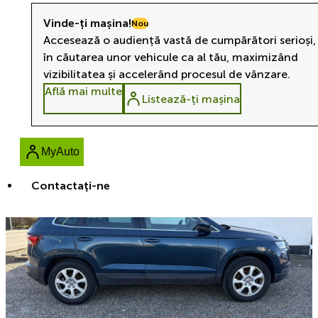
Vinde-ți mașina!
Nou
Accesează o audiență vastă de cumpărători serioși,
în căutarea unor vehicule ca al tău, maximizând
vizibilitatea și accelerând procesul de vânzare.
Află mai multe
Listează-ți mașina
MyAuto
Contactaţi-ne