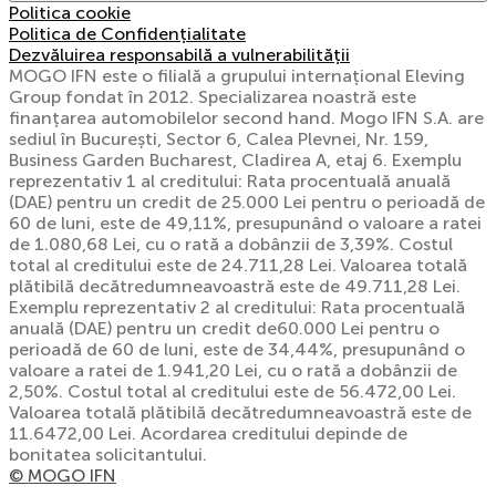
Politica cookie
Politica de Confidențialitate
Dezvăluirea responsabilă a vulnerabilității
MOGO IFN este o filială a grupului internațional Eleving
Group fondat în 2012. Specializarea noastră este
finanțarea automobilelor second hand. Mogo IFN S.A. are
sediul în București, Sector 6, Calea Plevnei, Nr. 159,
Business Garden Bucharest, Cladirea A, etaj 6. Exemplu
reprezentativ 1 al creditului: Rata procentuală anuală
(DAE) pentru un credit de 25.000 Lei pentru o perioadă de
60 de luni, este de 49,11%, presupunând o valoare a ratei
de 1.080,68 Lei, cu o rată a dobânzii de 3,39%. Costul
total al creditului este de 24.711,28 Lei. Valoarea totală
plătibilă decătredumneavoastră este de 49.711,28 Lei.
Exemplu reprezentativ 2 al creditului: Rata procentuală
anuală (DAE) pentru un credit de60.000 Lei pentru o
perioadă de 60 de luni, este de 34,44%, presupunând o
valoare a ratei de 1.941,20 Lei, cu o rată a dobânzii de
2,50%. Costul total al creditului este de 56.472,00 Lei.
Valoarea totală plătibilă decătredumneavoastră este de
11.6472,00 Lei. Acordarea creditului depinde de
bonitatea solicitantului.
© MOGO IFN