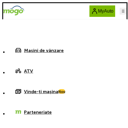
MyAuto
Mașini de vânzare
ATV
Vinde-ți mașina
Nou
Parteneriate