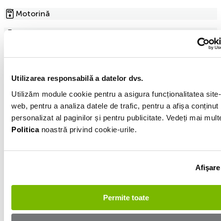
Motorină
2.0l
25 217km
Albastru
Utilizarea responsabilă a datelor dvs.
Utilizăm module cookie pentru a asigura funcționalitatea site-
Vezi toate optiunile (23)
web, pentru a analiza datele de trafic, pentru a afișa conținut
personalizat al paginilor și pentru publicitate. Vedeți mai mult
Politica
noastră privind cookie-urile.
Informatiile vanzatorului
Afişare
0744558934
Afișează numărul
Trimite e-mail
Permite toate
Cluj