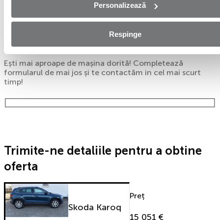
Personalizează
Aplică online și bucură-te de
Respinge
aprobare rapidă!
Ești mai aproape de mașina dorită! Completează
formularul de mai jos și te contactăm in cel mai scurt
timp!
Trimite-ne detaliile pentru a obtine
oferta
Preț
Skoda Karoq
15 051 €