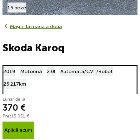
15 poze
Mașini la mâna a doua
Skoda Karoq
2019
Motorină
2.0l
Automată/CVT/Robot
25 217km
Lunar de la
370 €
Preț
15 051 €
Aplică acum