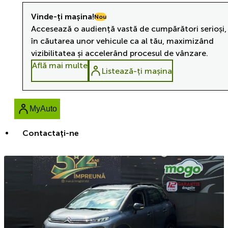
Vinde-ți mașina!
Nou
Accesează o audiență vastă de cumpărători serioși,
în căutarea unor vehicule ca al tău, maximizând
vizibilitatea și accelerând procesul de vânzare.
Află mai multe
Listează-ți mașina
MyAuto
Contactaţi-ne