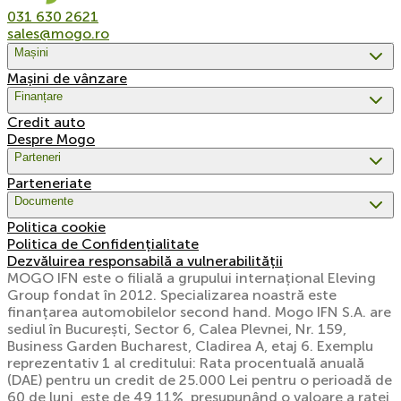
031 630 2621
sales@mogo.ro
Mașini
Mașini de vânzare
Finanțare
Credit auto
Despre Mogo
Parteneri
Parteneriate
Documente
Politica cookie
Politica de Confidențialitate
Dezvăluirea responsabilă a vulnerabilității
MOGO IFN este o filială a grupului internațional Eleving
Group fondat în 2012. Specializarea noastră este
finanțarea automobilelor second hand. Mogo IFN S.A. are
sediul în București, Sector 6, Calea Plevnei, Nr. 159,
Business Garden Bucharest, Cladirea A, etaj 6. Exemplu
reprezentativ 1 al creditului: Rata procentuală anuală
(DAE) pentru un credit de 25.000 Lei pentru o perioadă de
60 de luni, este de 49,11%, presupunând o valoare a ratei