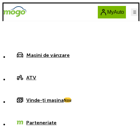
MyAuto
Mașini de vânzare
ATV
Vinde-ți mașina
Nou
Parteneriate