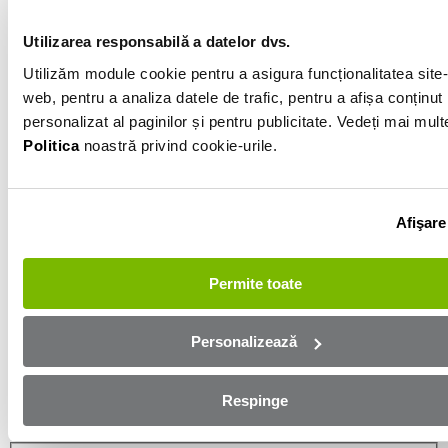
Gri
Utilizarea responsabilă a datelor dvs.
Utilizăm module cookie pentru a asigura funcționalitatea site-
Informatiile vanzatorului
web, pentru a analiza datele de trafic, pentru a afișa conținut
personalizat al paginilor și pentru publicitate. Vedeți mai mult
0751515161
Politica
noastră privind cookie-urile.
Afișează numărul
Trimite e-mail
Bacau
Afişare
Aplică online și bucură-te de
Permite toate
aprobare rapidă!
Personalizează
Ești mai aproape de mașina dorită! Completează
formularul de mai jos și te contactăm in cel mai scurt
Respinge
timp!