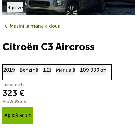
9 poze
Mașini la mâna a doua
Citroën C3 Aircross
2019
Benzină
1.2l
Manuală
109 000km
Lunar de la
323 €
Preț
9 996 €
Aplică acum