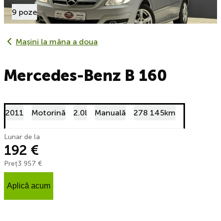
9 poze
Mașini la mâna a doua
Mercedes-Benz B 160
2011
Motorină
2.0l
Manuală
278 145km
Lunar de la
192 €
Preț
3 957 €
Aplică acum