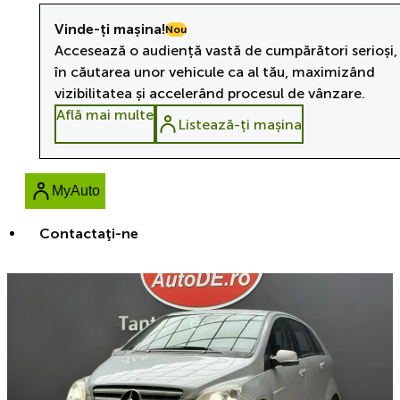
Vinde-ți mașina!
Nou
Accesează o audiență vastă de cumpărători serioși,
în căutarea unor vehicule ca al tău, maximizând
vizibilitatea și accelerând procesul de vânzare.
Află mai multe
Listează-ți mașina
MyAuto
Contactaţi-ne