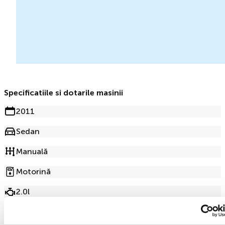
Specificatiile si dotarile masinii
2011
Sedan
Manuală
Motorină
2.0l
278 145km