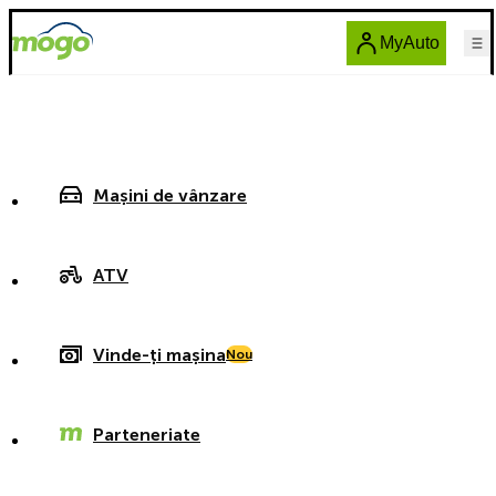
MyAuto
Mașini de vânzare
ATV
Vinde-ți mașina
Nou
Parteneriate