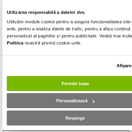
Gri
Utilizarea responsabilă a datelor dvs.
Utilizăm module cookie pentru a asigura funcționalitatea site-
Informatiile vanzatorului
web, pentru a analiza datele de trafic, pentru a afișa conținut
personalizat al paginilor și pentru publicitate. Vedeți mai mult
0751750675
Politica
noastră privind cookie-urile.
Afișează numărul
Trimite e-mail
Bacau
Afişare
Aplică online și bucură-te de
Permite toate
aprobare rapidă!
Personalizează
Ești mai aproape de mașina dorită! Completează
formularul de mai jos și te contactăm in cel mai scurt
Respinge
timp!