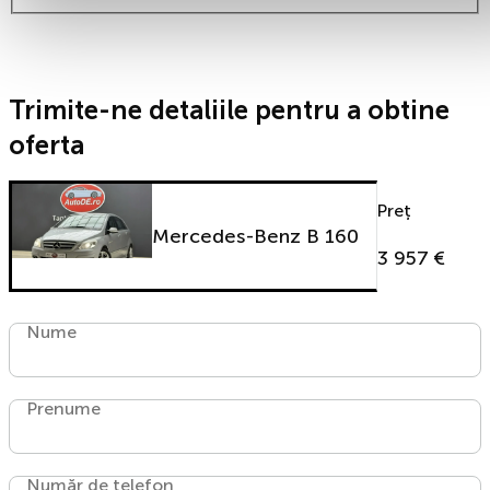
Trimite-ne detaliile pentru a obtine
oferta
Preț
Mercedes-Benz B 160
3 957 €
Nume
Prenume
Număr de telefon