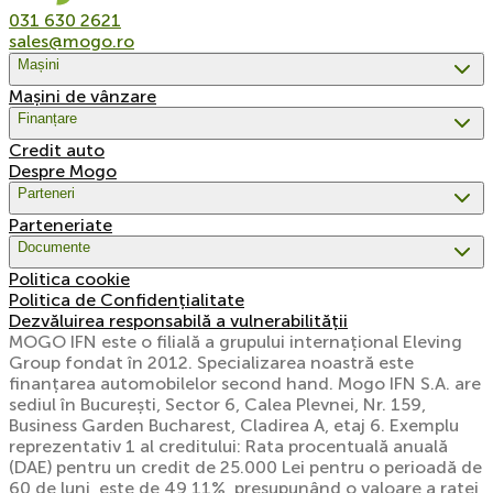
031 630 2621
sales@mogo.ro
Mașini
Mașini de vânzare
Finanțare
Credit auto
Despre Mogo
Parteneri
Parteneriate
Documente
Politica cookie
Politica de Confidențialitate
Dezvăluirea responsabilă a vulnerabilității
MOGO IFN este o filială a grupului internațional Eleving
Group fondat în 2012. Specializarea noastră este
finanțarea automobilelor second hand. Mogo IFN S.A. are
sediul în București, Sector 6, Calea Plevnei, Nr. 159,
Business Garden Bucharest, Cladirea A, etaj 6. Exemplu
reprezentativ 1 al creditului: Rata procentuală anuală
(DAE) pentru un credit de 25.000 Lei pentru o perioadă de
60 de luni, este de 49,11%, presupunând o valoare a ratei