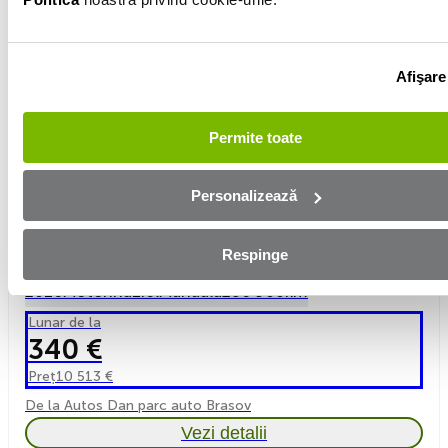
Afişare
Permite toate
Personalizează
Respinge
Volkswagen Touran
2016
Motorină
1.6l
Manuală
286 900km
Lunar de la
340 €
Preț
10 513 €
De la Autos Dan parc auto Brasov
Vezi detalii