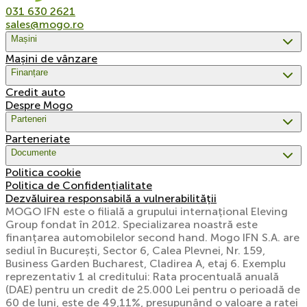
031 630 2621
sales@mogo.ro
Mașini
Mașini de vânzare
Finanțare
Credit auto
Despre Mogo
Parteneri
Parteneriate
Documente
Politica cookie
Politica de Confidențialitate
Dezvăluirea responsabilă a vulnerabilității
MOGO IFN este o filială a grupului internațional Eleving
Group fondat în 2012. Specializarea noastră este
finanțarea automobilelor second hand. Mogo IFN S.A. are
sediul în București, Sector 6, Calea Plevnei, Nr. 159,
Business Garden Bucharest, Cladirea A, etaj 6. Exemplu
reprezentativ 1 al creditului: Rata procentuală anuală
(DAE) pentru un credit de 25.000 Lei pentru o perioadă de
60 de luni, este de 49,11%, presupunând o valoare a ratei