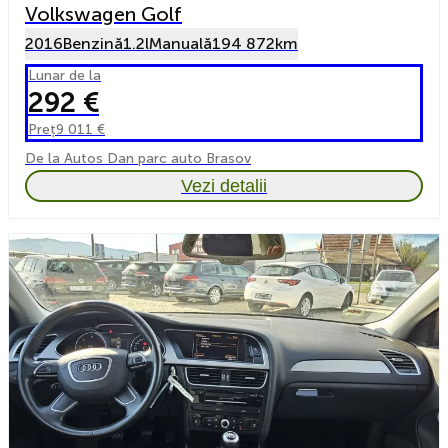
Volkswagen Golf
2016
Benzină
1.2l
Manuală
194 872km
Lunar de la
292 €
Preț
9 011 €
De la Autos Dan parc auto Brasov
Vezi detalii