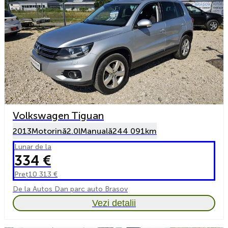
Volkswagen Tiguan
2013
Motorină
2.0l
Manuală
244 091km
Lunar de la
334 €
Preț
10 313 €
De la Autos Dan parc auto Brasov
Vezi detalii