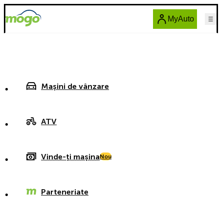
MyAuto
Mașini de vânzare
ATV
Vinde-ți mașina
Nou
Parteneriate