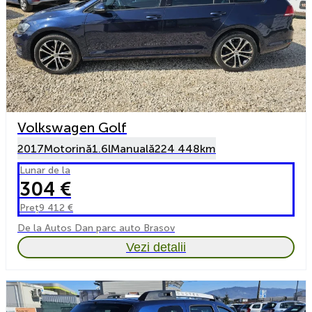
Volkswagen Golf
2017
Motorină
1.6l
Manuală
224 448km
Lunar de la
304 €
Preț
9 412 €
De la Autos Dan parc auto Brasov
Vezi detalii