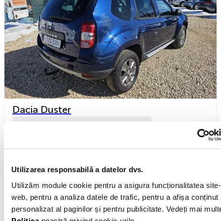
Dacia Duster
2015
Motorină
1.5l
Manuală
140 000km
Lunar de la
279 €
Preț
8 611 €
Utilizarea responsabilă a datelor dvs.
De la Autos Dan parc auto Brasov
Utilizăm module cookie pentru a asigura funcționalitatea site-
Vezi detalii
web, pentru a analiza datele de trafic, pentru a afișa conținut
personalizat al paginilor și pentru publicitate. Vedeți mai mult
Politica
noastră privind cookie-urile.