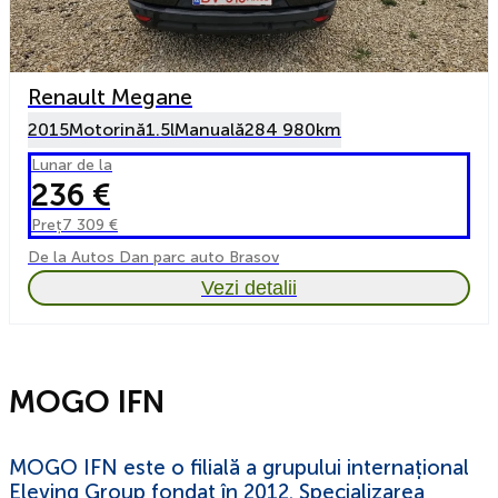
Renault Megane
2015
Motorină
1.5l
Manuală
284 980km
Lunar de la
236 €
Preț
7 309 €
De la Autos Dan parc auto Brasov
Vezi detalii
MOGO IFN
MOGO IFN este o filială a grupului internațional
Eleving Group fondat în 2012. Specializarea