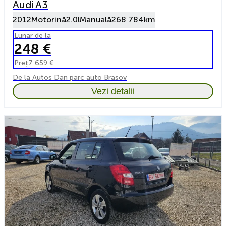
Audi A3
2012
Motorină
2.0l
Manuală
268 784km
Lunar de la
248 €
Preț
7 659 €
De la Autos Dan parc auto Brasov
Vezi detalii