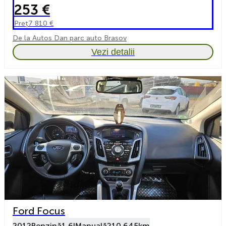
253 €
Preț
7 810 €
De la Autos Dan parc auto Brasov
Vezi detalii
Ford Focus
2012
Benzină
1.6l
Manuală
210 645km