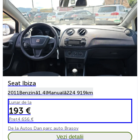
Seat Ibiza
2011
Benzină
1.4l
Manuală
224 919km
Lunar de la
193 €
Preț
4 656 €
De la Autos Dan parc auto Brasov
Vezi detalii