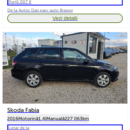
Preț
6 007 €
De la Autos Dan parc auto Brasov
Vezi detalii
Skoda Fabia
2016
Motorină
1.4l
Manuală
227 063km
Lunar de la