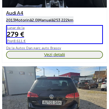
Audi A4
2013
Motorină
2.0l
Manuală
253 222km
Lunar de la
279 €
Preț
8 611 €
De la Autos Dan parc auto Brasov
Vezi detalii