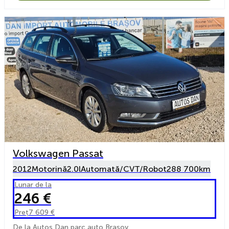
Volkswagen Passat
2012
Motorină
2.0l
Automată/CVT/Robot
288 700km
Lunar de la
246 €
Preț
7 609 €
De la Autos Dan parc auto Brasov