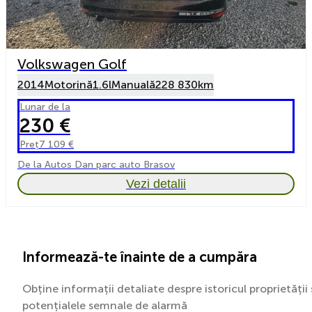
Volkswagen Golf
2014
Motorină
1.6l
Manuală
228 830km
Lunar de la
230 €
Preț
7 109 €
De la Autos Dan parc auto Brasov
Vezi detalii
Informează-te înainte de a cumpăra
Obține informații detaliate despre istoricul proprietății 
potențialele semnale de alarmă