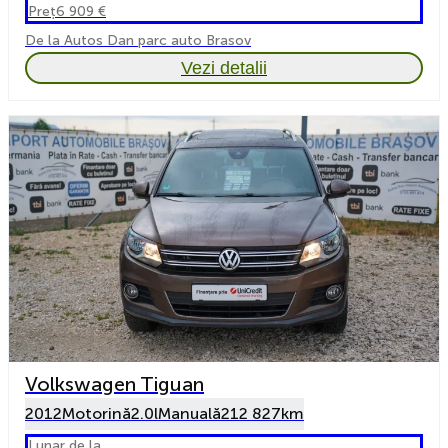
Preț
6 909 €
De la Autos Dan parc auto Brasov
Vezi detalii
Volkswagen Tiguan
2012
Motorină
2.0l
Manuală
212 827km
Lunar de la