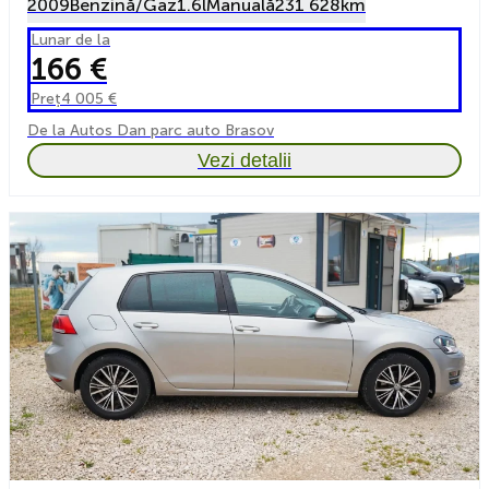
2009
Benzină/Gaz
1.6l
Manuală
231 628km
Lunar de la
166 €
Preț
4 005 €
De la Autos Dan parc auto Brasov
Vezi detalii