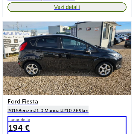
Vezi detalii
Ford Fiesta
2015
Benzină
1.0l
Manuală
210 369km
Lunar de la
194 €