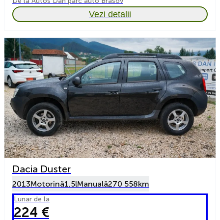
De la Autos Dan parc auto Brasov
Vezi detalii
Dacia Duster
2013
Motorină
1.5l
Manuală
270 558km
Lunar de la
224 €