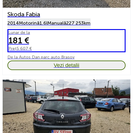
Skoda Fabia
2014
Motorină
1.6l
Manuală
227 253km
Lunar de la
181 €
Preț
5 607 €
De la Autos Dan parc auto Brasov
Vezi detalii