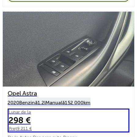
Opel Astra
2020
Benzină
1.2l
Manuală
152 000km
Lunar de la
298 €
Preț
9 211 €