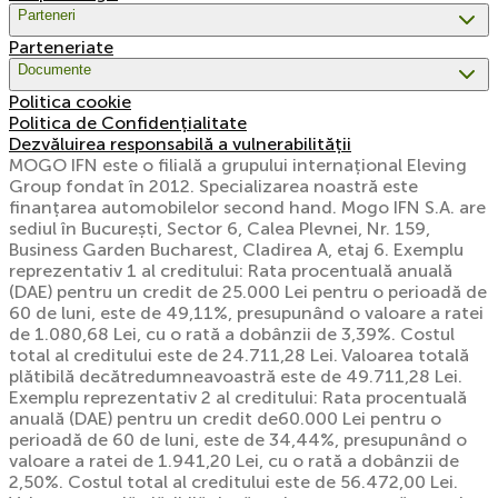
Parteneri
Parteneriate
Documente
Politica cookie
Politica de Confidențialitate
Dezvăluirea responsabilă a vulnerabilității
MOGO IFN este o filială a grupului internațional Eleving
Group fondat în 2012. Specializarea noastră este
finanțarea automobilelor second hand. Mogo IFN S.A. are
sediul în București, Sector 6, Calea Plevnei, Nr. 159,
Business Garden Bucharest, Cladirea A, etaj 6. Exemplu
reprezentativ 1 al creditului: Rata procentuală anuală
(DAE) pentru un credit de 25.000 Lei pentru o perioadă de
60 de luni, este de 49,11%, presupunând o valoare a ratei
de 1.080,68 Lei, cu o rată a dobânzii de 3,39%. Costul
total al creditului este de 24.711,28 Lei. Valoarea totală
plătibilă decătredumneavoastră este de 49.711,28 Lei.
Exemplu reprezentativ 2 al creditului: Rata procentuală
anuală (DAE) pentru un credit de60.000 Lei pentru o
perioadă de 60 de luni, este de 34,44%, presupunând o
valoare a ratei de 1.941,20 Lei, cu o rată a dobânzii de
2,50%. Costul total al creditului este de 56.472,00 Lei.