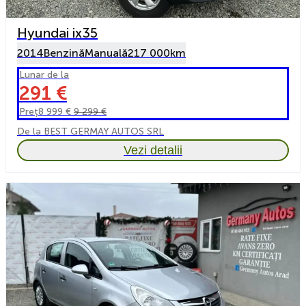
Hyundai ix35
2014
Benzină
Manuală
217 000km
Lunar de la
291 €
Preț
8 999 €
9 299 €
De la BEST GERMAY AUTOS SRL
Vezi detalii