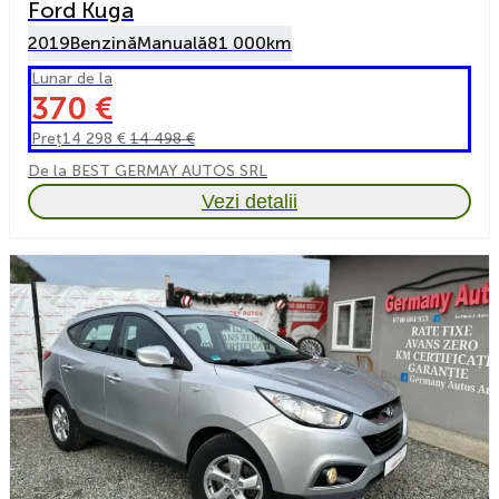
Ford Kuga
2019
Benzină
Manuală
81 000km
Lunar de la
370 €
Preț
14 298 €
14 498 €
De la BEST GERMAY AUTOS SRL
Vezi detalii