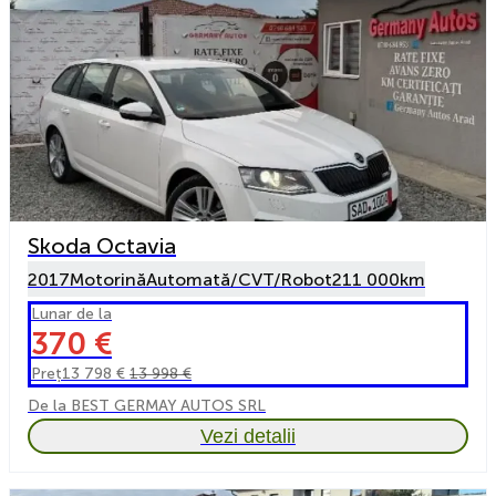
Skoda Octavia
2017
Motorină
Automată/CVT/Robot
211 000km
Lunar de la
370 €
Preț
13 798 €
13 998 €
De la BEST GERMAY AUTOS SRL
Vezi detalii