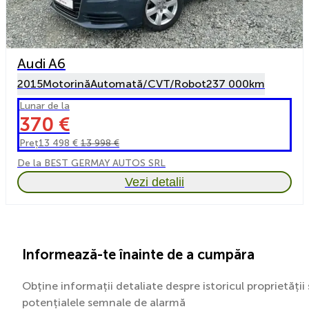
Audi A6
2015
Motorină
Automată/CVT/Robot
237 000km
Lunar de la
370 €
Preț
13 498 €
13 998 €
De la BEST GERMAY AUTOS SRL
Vezi detalii
Informează-te înainte de a cumpăra
Obține informații detaliate despre istoricul proprietății 
potențialele semnale de alarmă