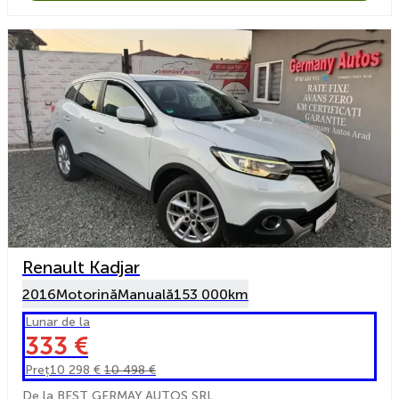
Renault Kadjar
2016
Motorină
Manuală
153 000km
Lunar de la
333 €
Preț
10 298 €
10 498 €
De la BEST GERMAY AUTOS SRL