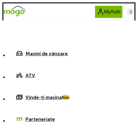
MyAuto
Mașini de vânzare
ATV
Vinde-ți mașina
Nou
Parteneriate