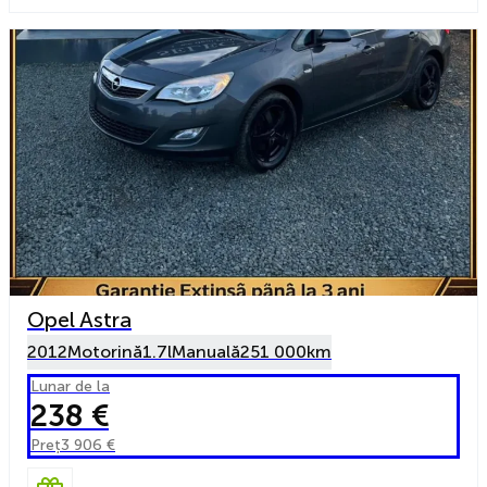
Opel Astra
2012
Motorină
1.7l
Manuală
251 000km
Lunar de la
238 €
Preț
3 906 €