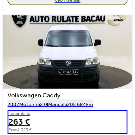
Vezi detalii
Volkswagen Caddy
2007
Motorină
2.0l
Manuală
205 684km
Lunar de la
263 €
Preț
4 323 €