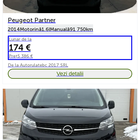
Peugeot Partner
2014
Motorină
1.6l
Manuală
91 750km
Lunar de la
174 €
Preț
5 386 €
De la Autorulatebc 2017 SRL
Vezi detalii