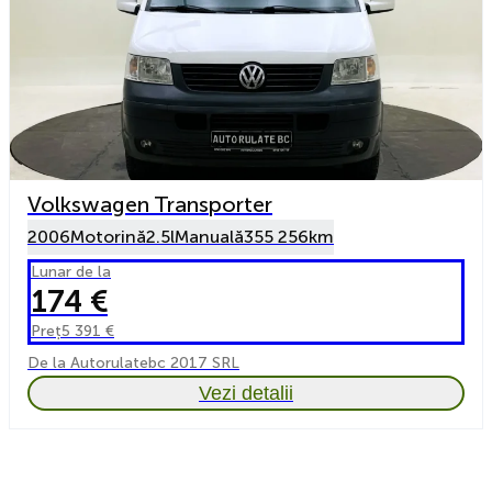
Volkswagen Transporter
2006
Motorină
2.5l
Manuală
355 256km
Lunar de la
174 €
Preț
5 391 €
De la Autorulatebc 2017 SRL
Vezi detalii