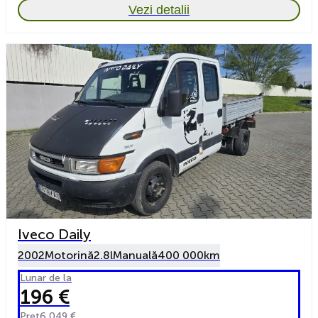
Vezi detalii
Iveco Daily
2002
Motorină
2.8l
Manuală
400 000km
Lunar de la
196 €
Preț
6 049 €