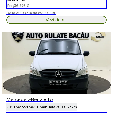
Preț
36 896 €
De la AUTOZBOROWSKY SRL
Vezi detalii
Mercedes-Benz Vito
2011
Motorină
2.1l
Manuală
260 667km