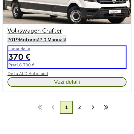
Volkswagen Crafter
2019
Motorină
2.0l
Manuală
Lunar de la
370 €
Preț
16 790 €
De la ALD AutoLand
Vezi detalii
1
2