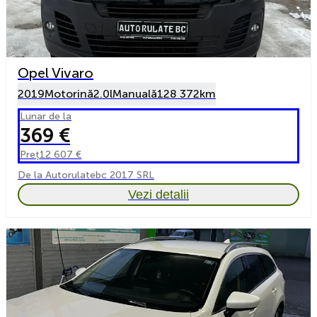
Opel Vivaro
2019
Motorină
2.0l
Manuală
128 372km
Lunar de la
369 €
Preț
12 607 €
De la Autorulatebc 2017 SRL
Vezi detalii