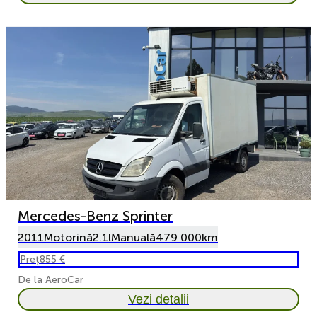
Mercedes-Benz Sprinter
2011
Motorină
2.1l
Manuală
479 000km
Preț
855 €
De la AeroCar
Vezi detalii