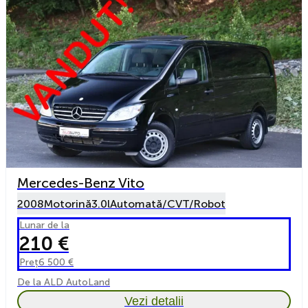
Mercedes-Benz Vito
2008
Motorină
3.0l
Automată/CVT/Robot
Lunar de la
210 €
Preț
6 500 €
De la ALD AutoLand
Vezi detalii