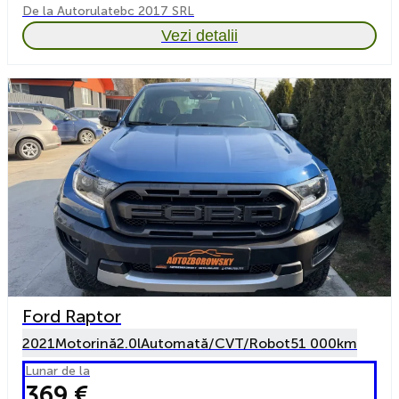
De la Autorulatebc 2017 SRL
Vezi detalii
Ford Raptor
2021
Motorină
2.0l
Automată/CVT/Robot
51 000km
Lunar de la
369 €