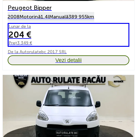
Peugeot Bipper
2008
Motorină
1.4l
Manuală
389 955km
Lunar de la
204 €
Preț
3 349 €
De la Autorulatebc 2017 SRL
Vezi detalii