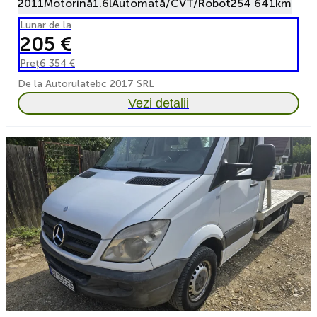
2011
Motorină
1.6l
Automată/CVT/Robot
254 641km
Lunar de la
205 €
Preț
6 354 €
De la Autorulatebc 2017 SRL
Vezi detalii