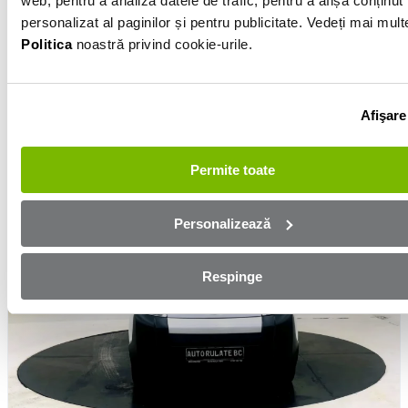
web, pentru a analiza datele de trafic, pentru a afișa conținut
2017
Motorină
3.0l
Manuală
180 446km
personalizat al paginilor și pentru publicitate. Vedeți mai mult
Lunar de la
Politica
noastră privind cookie-urile.
369 €
Preț
17 037 €
Afişare
De la Autorulatebc 2017 SRL
Vezi detalii
Permite toate
Personalizează
Respinge