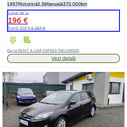
1997
Motorină
2.5l
Manuală
370 000km
Lunar de la
196 €
Preț
6 058 €
6 287 €
De la RENT A CAR EXPRES ÎNCHIRIERI
Vezi detalii