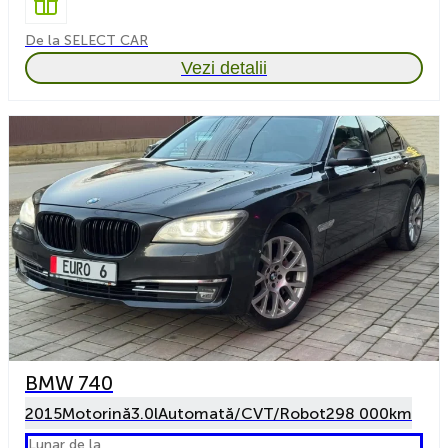
De la SELECT CAR
Vezi detalii
BMW 740
2015
Motorină
3.0l
Automată/CVT/Robot
298 000km
Lunar de la