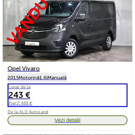
Opel Vivaro
2015
Motorină
1.6l
Manuală
Lunar de la
243 €
Preț
7 499 €
De la ALD AutoLand
Vezi detalii