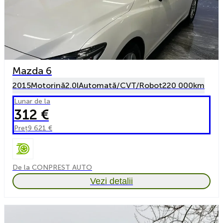
Mazda 6
2015
Motorină
2.0l
Automată/CVT/Robot
220 000km
Lunar de la
312 €
Preț
9 621 €
De la CONPREST AUTO
Vezi detalii