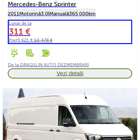
Mercedes-Benz Sprinter
2011
Motorină
3.0l
Manuală
365 000km
Lunar de la
311 €
Preț
9 621 €
10 478 €
De la DRAGULIN AUTO DEZMEMBRARI
Vezi detalii