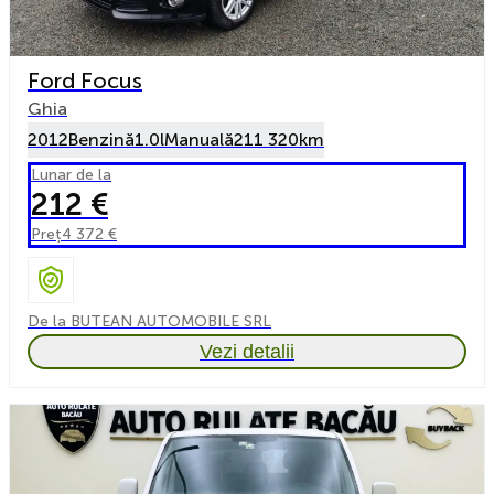
Ford Focus
Ghia
2012
Benzină
1.0l
Manuală
211 320km
Lunar de la
212 €
Preț
4 372 €
De la BUTEAN AUTOMOBILE SRL
Vezi detalii