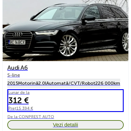
Audi A6
S-line
2015
Motorină
2.0l
Automată/CVT/Robot
226 000km
Lunar de la
312 €
Preț
15 394 €
De la CONPREST AUTO
Vezi detalii