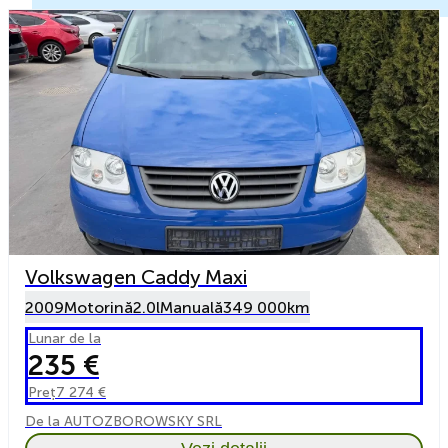
Volkswagen Caddy Maxi
2009
Motorină
2.0l
Manuală
349 000km
Lunar de la
235 €
Preț
7 274 €
De la AUTOZBOROWSKY SRL