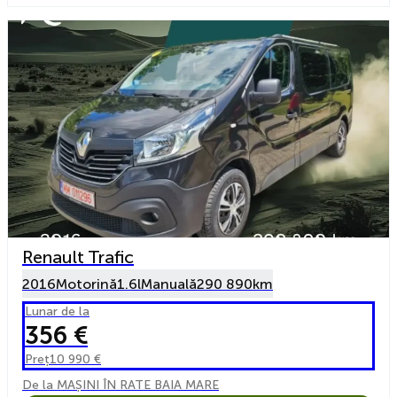
Renault Trafic
2016
Motorină
1.6l
Manuală
290 890km
Lunar de la
356 €
Preț
10 990 €
De la MAȘINI ÎN RATE BAIA MARE