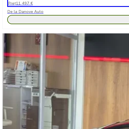
Preț
11 497 €
De la Danove Auto