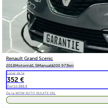
Renault Grand Scenic
2018
Motorină
1.5l
Manuală
200 973km
Lunar de la
352 €
Preț
10 888 €
De la WOW AUTO RULATE SRL