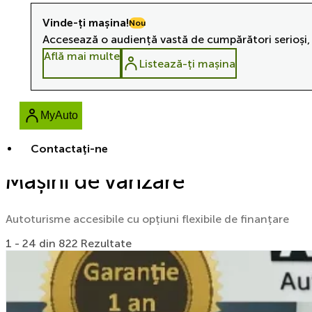
Vinde-ți mașina!
Nou
Accesează o audiență vastă de cumpărători serioși, 
Află mai multe
Listează-ți mașina
MyAuto
Contactaţi-ne
Mașini de vânzare
Autoturisme accesibile cu opțiuni flexibile de finanțare
1 - 24 din 822 Rezultate