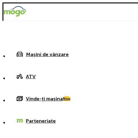
Mașini de vânzare
ATV
Vinde-ți mașina
Nou
Parteneriate